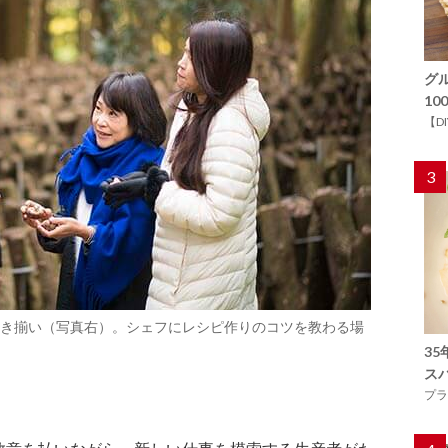
グ
1
【D
3
き揃い（写真右）。シェフにレシピ作りのコツを教わる場
3
ス
プラ