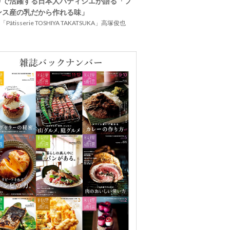
リで活躍する日本人パティシエが語る「フ
ンス産の乳だから作れる味」
Pâtisserie TOSHIYA TAKATSUKA」高塚俊也