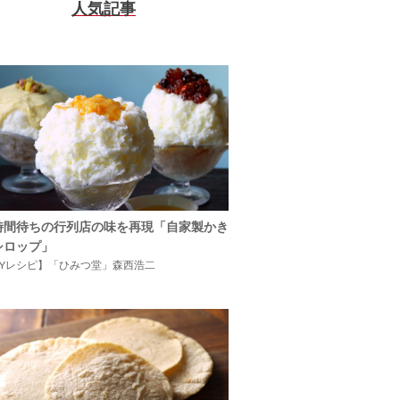
人気記事
時間待ちの行列店の味を再現「自家製かき
シロップ」
IYレシピ】「ひみつ堂」森西浩二