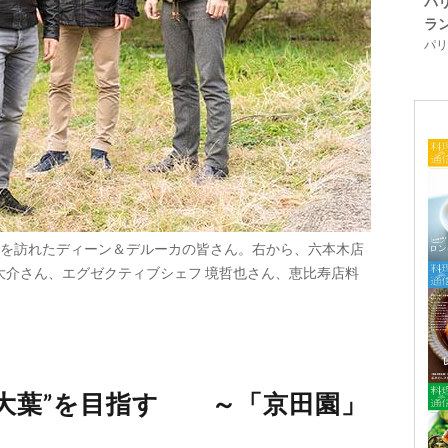
パ
ラ
パリ「
を訪れたディーン＆デルーカの皆さん。右から、六本木店
大介さん、エグゼクティブシェフ 境哲也さん、恵比寿店料
る大葉”を目指す ～「京田園」