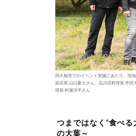
阿久根市でのイベント実施にあたり、現地
副店長 山口豪士さん、品川店料理長 作田
理長 村瀬洋平さん
つまではなく“食べ
の大葉～