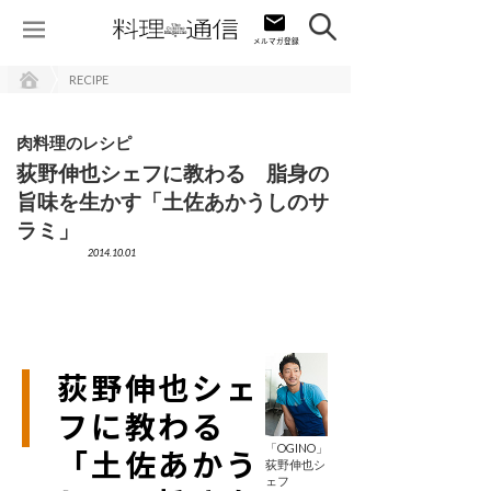
RECIPE
肉料理のレシピ
荻野伸也シェフに教わる 脂身の
旨味を生かす「土佐あかうしのサ
ラミ」
2014.10.01
荻野伸也シェ
フに教わる
「OGINO」
「土佐あかう
荻野伸也シ
ェフ