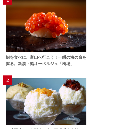
鮨を食べに、富山へ行こう！一瞬の海の命を
握る。新湊・鮨オーベルジュ「橋場」
2