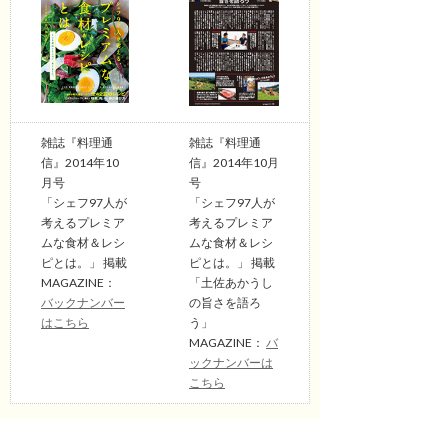
雑誌『料理通
雑誌『料理通
信』2014年10
信』2014年10月
月号
号
「シェフ97人が
「シェフ97人が
考えるプレミア
考えるプレミア
ムな食材＆レシ
ムな食材＆レシ
ピとは。」 掲載
ピとは。」 掲載
MAGAZINE：
「土佐あかうし
バックナンバー
の旨さを語ろ
はこちら
う」
MAGAZINE：
バ
ックナンバーは
こちら