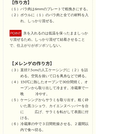
【作り方】
（１）
バラ肉は6mmのプレートで粗挽きにする。
（２）
ボウルに（１）のバラ肉と全ての材料を入
れ、しっかり混ぜる。
POINT
氷を入れるのは低温を保ったまましっか
り混ぜるため。しっかり混ぜて結着させること
で、仕上がりがボソボソしない。
【メレンゲの作り方】
（３）
直径7.5cmの人工ケーシングに（２）を詰
める。空気を抜いて口を凧糸などで縛る。
（４）
150℃に熱したオーブンで30分間焼く。オ
ーブンから取り出して冷ます。冷蔵庫で一
晩 冷やす。
（５）
ケーシングからサラミを取り出す。粗く砕
いた黒コショウ、カイエンヌペッパーを台
に 広げ、サラミを転がして表面に付
ける。
（６）
冷蔵庫の中で３日間乾燥させる。２週間以
内で食べ切る。