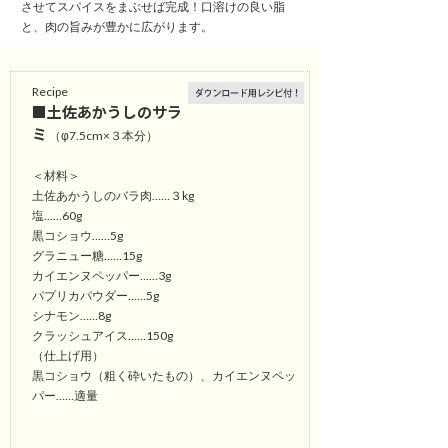
させてスパイスをまぶせば完成！口溶けの良い脂
と、肉の旨みが豊かに広がります。
Recipe
■土佐あかうしのサラ
ミ
（φ7.5cm×３本分）
＜材料＞
土佐あかうしのバラ肉……３kg
塩……60g
黒コショウ……5g
グラニュー糖……15g
カイエンヌペッパー……3g
パプリカパウダー……5g
シナモン……8g
クラッシュアイス……150g
（仕上げ用）
黒コショウ（粗く砕いたもの）、カイエンヌペッ
パー……適量