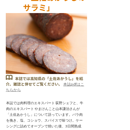
サラミ」
本誌では高知県の「土佐あかうし」を紹
介。雑誌と併せてご覧ください。
本誌pdfはこ
ちらから
本誌では肉料理のエキスパート 荻野シェフと、牛
肉のエキスパート やまけんこと山本謙治さんが
「土佐あかうし」について語っています。バラ肉
を挽き、塩、コショウ、スパイスで味つけ。ケー
シングに詰めてオーブンで焼いた後、3日間熟成