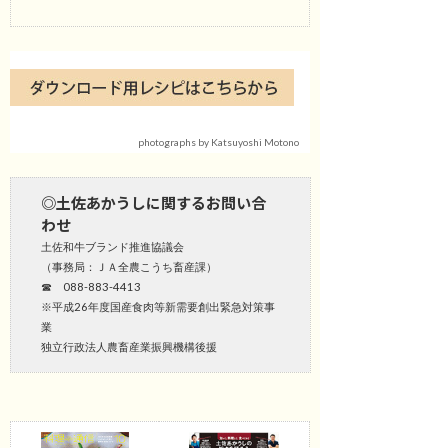
photographs by Katsuyoshi Motono
◎土佐あかうしに関するお問い合
わせ
土佐和牛ブランド推進協議会
（事務局：ＪＡ全農こうち畜産課）
☎ 088-883-4413
※平成26年度国産食肉等新需要創出緊急対策事
業
独立行政法人農畜産業振興機構後援