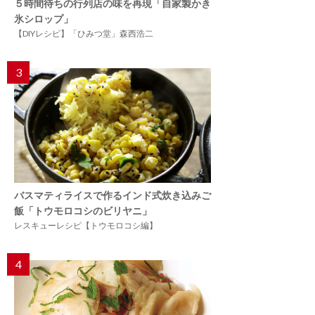
５時間待ちの行列店の味を再現「自家製かき
氷シロップ」
【DIYレシピ】「ひみつ堂」森西浩二
3
バスマティライスで作るインド式炊き込みご
飯「トウモロコシのビリヤニ」
レスキューレシピ【トウモロコシ編】
4