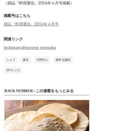
（雑誌『料理通信』2016年４月号掲載）
掲載号はこちら
雑誌『料理通信』2016年４月号
関連リンク
Instagram:@zorome_monnaka
シェフ
東京
大野尚人
酒亭 沿露目
DIYレシピ
BACK NUMBER / この連載をもっとみる