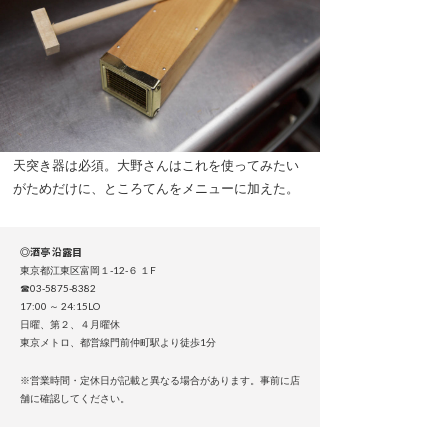
天突き器は必須。大野さんはこれを使ってみたい
がためだけに、ところてんをメニューに加えた。
◎酒亭 沿露目
東京都江東区富岡１-12-６ １F
☎03-5875-8382
17:00 ～ 24:15LO
日曜、第２、４月曜休
東京メトロ、都営線門前仲町駅より徒歩1分
※営業時間・定休日が記載と異なる場合があります。事前に店
舗に確認してください。