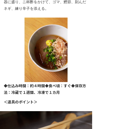
器に盛り、ニ杯酢をかけて、ゴマ、鰹節、刻んだ
ネギ、練り辛子を添える。
◆仕込み時間：約４時間◆食べ頃：すぐ◆保存方
法：冷蔵で１週間、冷凍で１カ月
＜道具のポイント＞