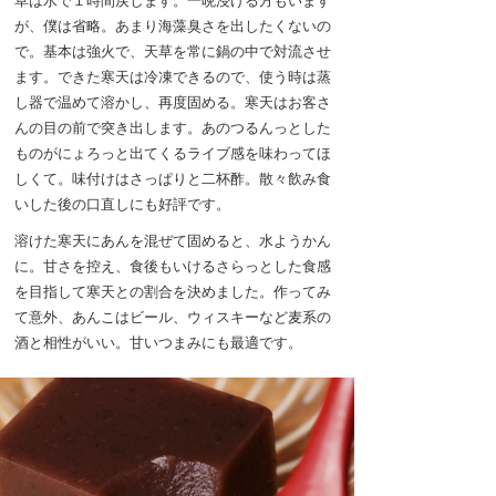
草は水で１時間戻します。一晩浸ける方もいます
が、僕は省略。あまり海藻臭さを出したくないの
で。基本は強火で、天草を常に鍋の中で対流させ
ます。できた寒天は冷凍できるので、使う時は蒸
し器で温めて溶かし、再度固める。寒天はお客さ
んの目の前で突き出します。あのつるんっとした
ものがにょろっと出てくるライブ感を味わってほ
しくて。味付けはさっぱりと二杯酢。散々飲み食
いした後の口直しにも好評です。
溶けた寒天にあんを混ぜて固めると、水ようかん
に。甘さを控え、食後もいけるさらっとした食感
を目指して寒天との割合を決めました。作ってみ
て意外、あんこはビール、ウィスキーなど麦系の
酒と相性がいい。甘いつまみにも最適です。