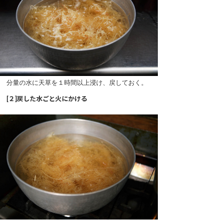
分量の水に天草を１時間以上浸け、戻しておく。
[２]戻した水ごと火にかける