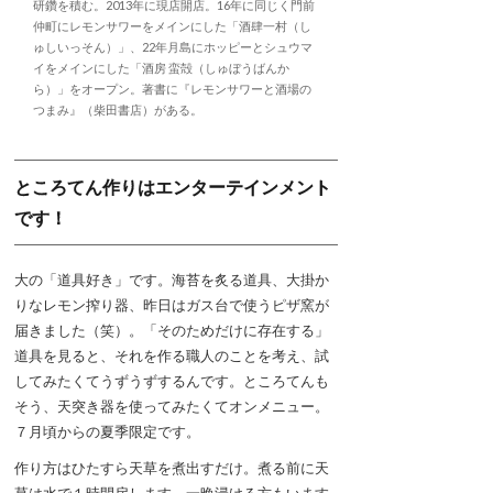
研鑽を積む。2013年に現店開店。16年に同じく門前
仲町にレモンサワーをメインにした「酒肆一村（し
ゅしいっそん）」、22年月島にホッピーとシュウマ
イをメインにした「酒房 蛮殻（しゅぼうばんか
ら）」をオープン。著書に『レモンサワーと酒場の
つまみ』（柴田書店）がある。
ところてん作りはエンターテインメント
です！
大の「道具好き」です。海苔を炙る道具、大掛か
りなレモン搾り器、昨日はガス台で使うピザ窯が
届きました（笑）。「そのためだけに存在する」
道具を見ると、それを作る職人のことを考え、試
してみたくてうずうずするんです。ところてんも
そう、天突き器を使ってみたくてオンメニュー。
７月頃からの夏季限定です。
作り方はひたすら天草を煮出すだけ。煮る前に天