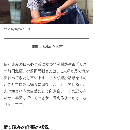
text by Kyoko Kita
連載：
大地からの声
店が休みの日も必ず浜に立つ静岡県焼津市「サス
エ前田魚店」の前田尚毅さんは、この2カ月で海が
変わってきたと言います。「人が経済活動を止め
たことで自然は徐々に回復しようとしている」。
人は海という大自然にどう向き合い、その恵みを
いかに享受していくべきか。考えるきっかけにな
りそうです。
問1 現在の仕事の状況