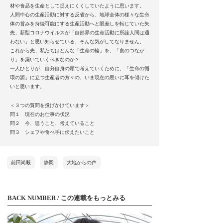
材や食品を生命として捉えにくくしていたように思います。
人間中心の生産活動に対する反省から、地球全体の様々な生命
体の営みを持続可能にする生産活動へと眼差しを転じていた矢
先、新型コロナウイルスが「自然界の生命活動に所詮人間は適
わない」と思い知らせている、そんな気がしてなりません。
これから先、私たちはどんな「生命の輪」を、「食のつなが
り」を築いていくべきなのか？
一人ひとりが、自分自身の頭で考えていくために、「生命の循
環の源」に立つ生産者の方々の、いま現在の思いに耳を傾けた
いと思います。
＜３つの質問を投げかけています＞
問１ 現在のお仕事の状況
問２ 今、思うこと、考えていること
問３ シェフや食べ手に伝えたいこと
前田尚毅
静岡
大地からの声
BACK NUMBER / この連載をもっとみる