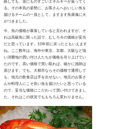
絡しても、逆にものすごいエネルギーが返ってく
る。その本気の姿勢に、お客さんへおいしい魚を
届けるチームの一員として、ますます魚屋魂に火
がつきました。
今、魚の価格が暴落していると言われますが、そ
れは高級魚に限った話で、むしろ今の価格が妥当
だと思っています。10年前に戻ったともいえます
ね。ここ数年は、海外や東京、京都、大阪など強
い消費地の買い付け人たちが価格を吊り上げてい
たのです。高い価格で買い取れば、確かに漁師は
喜びます。でも、大都市ならその価格で通用して
も、地元の飲食店は手を出せない。地元のお客さ
んや料理人にこそ良い魚を届けたいと思っている
ので、妥当な価格にこだわって買い付けてきまし
た。それはこの状況でももちろん変わりません。