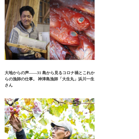
大地からの声――31 島から見るコロナ禍とこれか
らの漁師の仕事。 神津島漁師「大生丸」浜川一生
さん