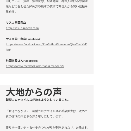
卸している。魚種、魚の状態、配送時間、料理人の好みや調理
法などに合わせた締め方や脱水の技術で料理人から篤い信頼を
集める。
サスエ前田魚店
http://sasue-maeda.com/
サスエ前田魚店Facebook
https://www.facebook.com/ZhuShiHuiShesasueQianTianYuD
ian/
前田尚毅さんFacebook
https://www.facebook.com/naoki.maeda.98
大地からの声
新型コロナウイルスが教えようとしていること。
「食はつながり」。新型コロナウイルスの感染拡大は、改めて
食の循環の大切さを浮き彫りにしています。
作り手－使い手－食べ手のつながりが制限されたり、分断され