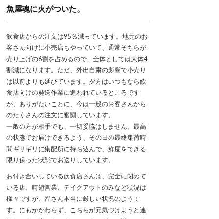
魚屋魂に火がついた。
飲食店からの注文は95％減っています。地元のお
客さん向けに小売店もやっていて、通常そちらが
売り上げの6割を占めるので、全体としては大体4
割減になります。ただ、外出自粛の影響で小売り
は以前よりも延びています。夕方はいつもなら飲
食店向けの発送作業に追われているところです
が、ありがたいことに、今は一般のお客さんから
のたくさんの注文に奮闘しています。
一般の方が相手でも、一切妥協はしません。最高
の状態でお届けできるよう、その日の最終集荷時
間ギリギリに集配所に持ち込んで、鮮度をできる
限り保った状態でお送りしています。
お付き合いしている飲食店さんは、完全に閉めて
いる店、時短営業、テイクアウトのみなど状況は
様々ですが、皆さん本当に厳しい状況のようで
す。にもかかわらず、こちらが元気づけようと連