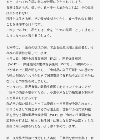
ると、すべての立場の営みが苦境に立たされてしまう。
食材は生きもの。使い手、食べ手へと届かなければ、その生命
は生かされない。
料理とは生きる術。その技が食材を生かし、食べ手の心を潤す
ことを痛感する日々です。
これまで以上に、私たちは、食を「生命の循環」として捉える
ようになったと言えるでしょう。
と同時に、「生命の循環の源」である生産現場と生産者という
存在の重要性が増しています。
４月１日、国連食糧農業機関（FAO）、世界保健機関
（WHO）、関連機関の世界貿易機関（WTO）、３機関のトッ
プが連名で共同声明を出し、「食料品の入手可能性への懸念か
ら輸出制限のうねりが起きて国際市場で食料品不足が起きかね
ない」との警告を発しました。
というのも、世界有数の穀物生産国であるインドやロシアが
「国内の備蓄を増やすため」、小麦や米などの輸出量を制限す
ると発表したからです。
自給率の低い日本にとっては憂慮すべき事態が予測されます。
それにもまして懸念されるのが途上国。世界80か国で食料援
助を行なう国連世界食糧計画（WFP）は「食料の生産国が輸
出制限を行えば、輸入に頼る国々に重大な影響を及ぼす」と生
産国に輸出制限を行わないよう強く求めています。
第二次世界大戦後に進行した人為的・工業的な食の生産は、食