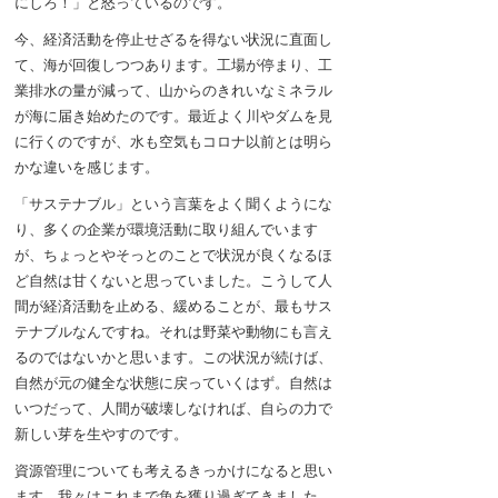
にしろ！」と怒っているのです。
今、経済活動を停止せざるを得ない状況に直面し
て、海が回復しつつあります。工場が停まり、工
業排水の量が減って、山からのきれいなミネラル
が海に届き始めたのです。最近よく川やダムを見
に行くのですが、水も空気もコロナ以前とは明ら
かな違いを感じます。
「サステナブル」という言葉をよく聞くようにな
り、多くの企業が環境活動に取り組んでいます
が、ちょっとやそっとのことで状況が良くなるほ
ど自然は甘くないと思っていました。こうして人
間が経済活動を止める、緩めることが、最もサス
テナブルなんですね。それは野菜や動物にも言え
るのではないかと思います。この状況が続けば、
自然が元の健全な状態に戻っていくはず。自然は
いつだって、人間が破壊しなければ、自らの力で
新しい芽を生やすのです。
資源管理についても考えるきっかけになると思い
ます。我々はこれまで魚を獲り過ぎてきました。