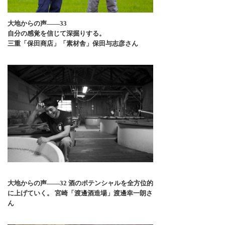
大地からの声――33
自分の感覚を信じて深掘りする。
三重「保田商店」「素材舎」保田与志彦さん
大地からの声――32 酒のポテンシャルを全方位的
に上げていく。 宮崎「渡邊酒造場」渡邊幸一朗さ
ん