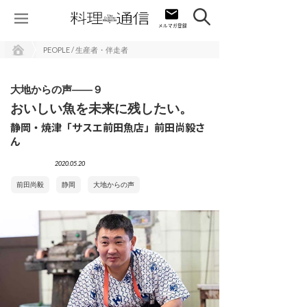
PEOPLE / 生産者・伴走者
大地からの声――９
おいしい魚を未来に残したい。
静岡・焼津「サスエ前田魚店」前田尚毅さ
ん
2020.05.20
前田尚毅
静岡
大地からの声