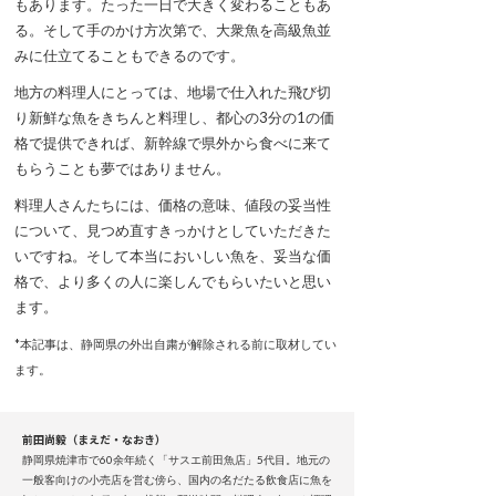
もあります。たった一日で大きく変わることもあ
る。そして手のかけ方次第で、大衆魚を高級魚並
みに仕立てることもできるのです。
地方の料理人にとっては、地場で仕入れた飛び切
り新鮮な魚をきちんと料理し、都心の3分の1の価
格で提供できれば、新幹線で県外から食べに来て
もらうことも夢ではありません。
料理人さんたちには、価格の意味、値段の妥当性
について、見つめ直すきっかけとしていただきた
いですね。そして本当においしい魚を、妥当な価
格で、より多くの人に楽しんでもらいたいと思い
ます。
*本記事は、静岡県の外出自粛が解除される前に取材してい
ます。
前田尚毅（まえだ・なおき）
静岡県焼津市で60余年続く「サスエ前田魚店」5代目。地元の
一般客向けの小売店を営む傍ら、国内の名だたる飲食店に魚を