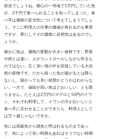
状況でしょうね。都心の一等地で1万円していた魚
が、2千円で食べられることを知ってしまった。食
べ手は価格の妥当性について考えてしまうでしょ
う。そこに料理人の仕事の価値が表れるのも事実
ですが、果たしてその価格に必然性はあるのでし
ょうか。
確かに魚は、価格の変動が大きい食材です。野菜
や肉とは違い、人がコントロールしながら作るも
のではない。広く深い海の中を回遊している大自
然の産物です。だから狙った魚が揚がるとは限ら
ないし、揚がっても良い状態かどうかはわからな
い。一方で、値段が高い魚ほどおいしい、とも限
りません。たとえば2万円のマグロと50円のイワ
シ、それぞれ料理して、イワシの方がおいしいと
食べ手に言わせることができたら、料理人として
は万々歳じゃないですか。
魚には高級魚から雑魚と呼ばれるものまであっ
て、魚によって良い時期もあればそうでない時期