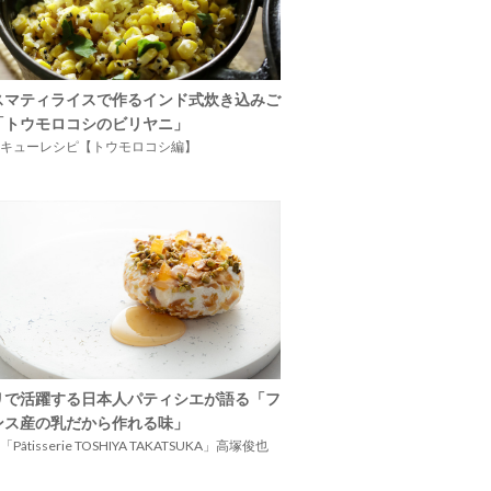
スマティライスで作るインド式炊き込みご
「トウモロコシのビリヤニ」
キューレシピ【トウモロコシ編】
リで活躍する日本人パティシエが語る「フ
ンス産の乳だから作れる味」
Pâtisserie TOSHIYA TAKATSUKA」高塚俊也