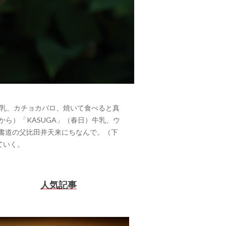
）牛乳、カチョカバロ、焼いて食べると真
から）「KASUGA」（春日）牛乳、ウ
の書道の父比田井天来にちなんで。（下
ていく。
人気記事