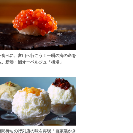
を食べに、富山へ行こう！一瞬の海の命を
る。新湊・鮨オーベルジュ「橋場」
時間待ちの行列店の味を再現「自家製かき