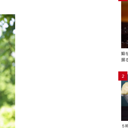
鮨
握
2
５