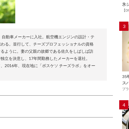
氷
【D
3
後、自動車メーカーに入社。航空機エンジンの設計・テ
携わる。並行して、チーズプロフェッショナルの資格
けるように。妻の父親の故郷である佐久をしばしば訪
独立を決意し、17年間勤務したメーカーを退社。
、2016年、現在地に「ボスケソ チーズラボ」をオー
3
ス
プラ
4