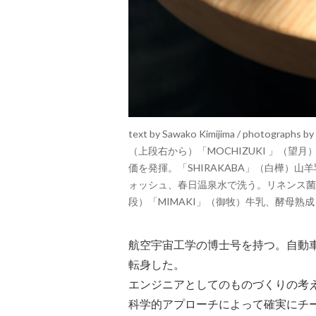
text by Sawako Kimijima / photographs by
（上段右から）「MOCHIZUKI 」（
価を発揮。「SHIRAKABA」（白樺）
ォッシュ、春日温泉水で洗う。リネンス菌
段）「MIMAKI」（御牧）牛乳、酵母
航空宇宙工学の博士号を持つ。自動
転身した。
エンジニアとしてのものづくりの考
科学的アプローチによって確実にチ