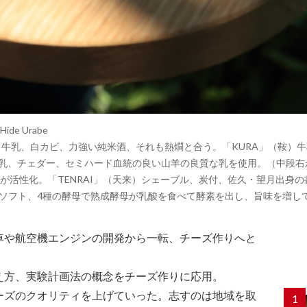
 Hide Urabe
望月）牛乳、白カビ、力強い純米酒、それも熱燗と合う。「KURA」（鞍
山羊乳、チェダー、セミハード血統の良い山羊の良質な乳を使用。（中段右
が活性化。「TENRAI」（天来）シェーブル、炭付、佐久・望月出身
熟成ソフト、4種の酵母で熟成酵母が乳酸を食べて酵素を出し、旨味を増し
車や航空機エンジンの開発から一転、チーズ作りへと
え方、実験計画法の概念をチーズ作りに応用。
ーズのクオリティを上げていった。志すのは地域を取
1