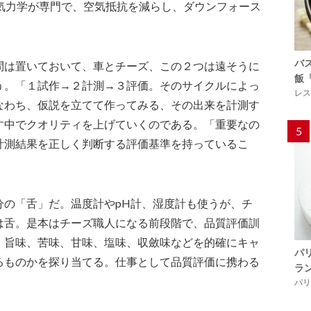
空気力学が専門で、空気抵抗を減らし、ダウンフォース
バ
問は置いておいて、車とチーズ、この２つは遠そうに
飯
う。「１試作→２計測→３評価。そのサイクルによっ
レス
なわち、仮説を立てて作ってみる、その出来を計測す
す中でクオリティを上げていくのである。「重要なの
5
計測結果を正しく判断する評価基準を持っているこ
分の「舌」だ。温度計やpH計、湿度計も使うが、チ
は舌。是本はチーズ職人になる前段階で、品質評価訓
、旨味、苦味、甘味、塩味、収斂味などを的確にキャ
パ
るものかを探り当てる。仕事として品質評価に携わる
ラ
パリ「