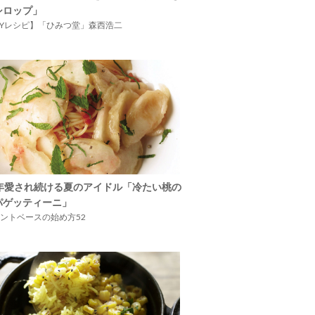
シロップ」
IYレシピ】「ひみつ堂」森西浩二
5年愛され続ける夏のアイドル「冷たい桃の
パゲッティーニ」
ントベースの始め方52