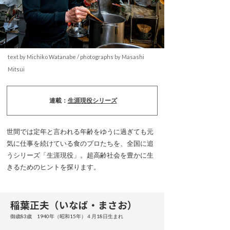
text by Michiko Watanabe / photographs by Masashi
Mitsui
連載：
生涯現役シリーズ
世間では定年と言われる年齢をゆうに過ぎても元
気に仕事を続けている食のプロたちを、全国に追
うシリーズ「生涯現役」。超高齢社会を豊かに生
きるためのヒントを探ります。
稲葉正夫（いなば・まさお）
御歳83歳 1940年（昭和15年）４月18日生まれ