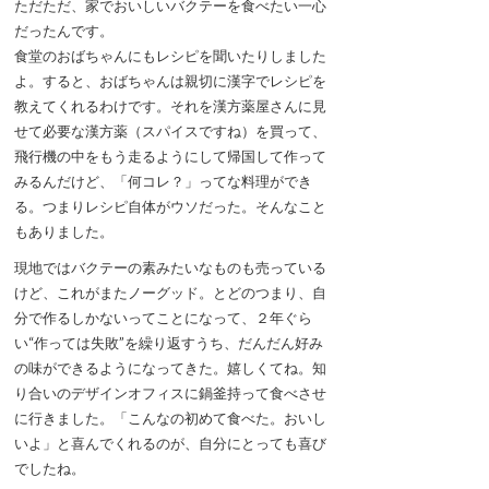
ただただ、家でおいしいバクテーを食べたい一心
だったんです。
食堂のおばちゃんにもレシピを聞いたりしました
よ。すると、おばちゃんは親切に漢字でレシピを
教えてくれるわけです。それを漢方薬屋さんに見
せて必要な漢方薬（スパイスですね）を買って、
飛行機の中をもう走るようにして帰国して作って
みるんだけど、「何コレ？」ってな料理ができ
る。つまりレシピ自体がウソだった。そんなこと
もありました。
現地ではバクテーの素みたいなものも売っている
けど、これがまたノーグッド。とどのつまり、自
分で作るしかないってことになって、２年ぐら
い“作っては失敗”を繰り返すうち、だんだん好み
の味ができるようになってきた。嬉しくてね。知
り合いのデザインオフィスに鍋釜持って食べさせ
に行きました。「こんなの初めて食べた。おいし
いよ」と喜んでくれるのが、自分にとっても喜び
でしたね。