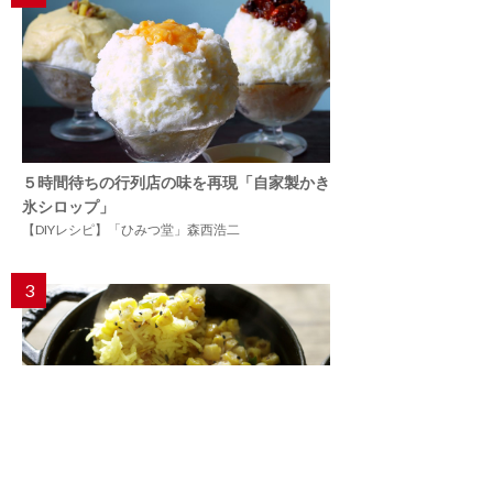
５時間待ちの行列店の味を再現「自家製かき
氷シロップ」
【DIYレシピ】「ひみつ堂」森西浩二
3
バスマティライスで作るインド式炊き込みご