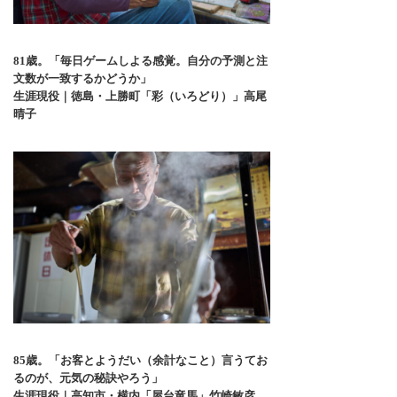
81歳。「毎日ゲームしよる感覚。自分の予測と注
文数が一致するかどうか」
生涯現役｜徳島・上勝町「彩（いろどり）」高尾
晴子
85歳。「お客とようだい（余計なこと）言うてお
るのが、元気の秘訣やろう」
生涯現役｜高知市・横内「屋台竜馬」竹崎敏彦