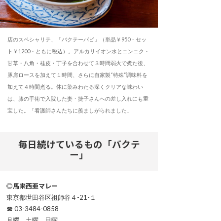
店のスペシャリテ、「バクテーバビ」（単品￥950・セッ
ト￥1200・ともに税込）。アルカリイオン水とニンニク・
甘草・八角・桂皮・丁子を合わせて３時間弱火で煮た後、
豚肩ロースを加えて１時間、さらに自家製“特殊”調味料を
加えて４時間煮る。体に染みわたる深くクリアな味わい
は、膝の手術で入院した妻・捷子さんへの差し入れにも重
宝した。「看護師さんたちに羨ましがられました」
毎日続けているもの「バクテ
ー」
◎馬来西亜マレー
東京都世田谷区祖師谷４-21-１
☎ 03-3484-0858
月曜、土曜、日曜