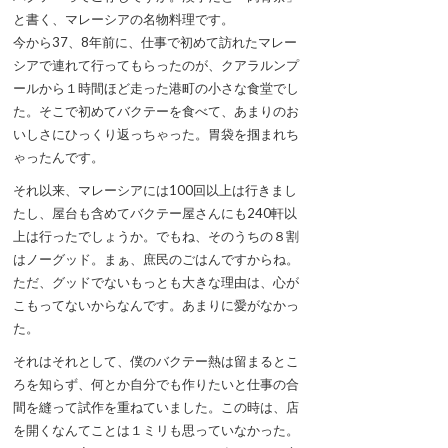
と書く、マレーシアの名物料理です。
今から37、8年前に、仕事で初めて訪れたマレー
シアで連れて行ってもらったのが、クアラルンプ
ールから１時間ほど走った港町の小さな食堂でし
た。そこで初めてバクテーを食べて、あまりのお
いしさにひっくり返っちゃった。胃袋を掴まれち
ゃったんです。
それ以来、マレーシアには100回以上は行きまし
たし、屋台も含めてバクテー屋さんにも240軒以
上は行ったでしょうか。でもね、そのうちの８割
はノーグッド。まぁ、庶民のごはんですからね。
ただ、グッドでないもっとも大きな理由は、心が
こもってないからなんです。あまりに愛がなかっ
た。
それはそれとして、僕のバクテー熱は留まるとこ
ろを知らず、何とか自分でも作りたいと仕事の合
間を縫って試作を重ねていました。この時は、店
を開くなんてことは１ミリも思っていなかった。