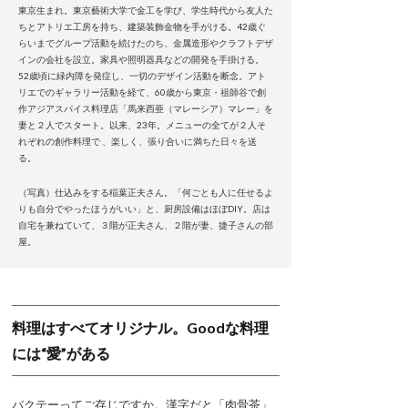
東京生まれ。東京藝術大学で金工を学び、学生時代から友人た
ちとアトリエ工房を持ち、建築装飾金物を手がける。42歳ぐ
らいまでグループ活動を続けたのち、金属造形やクラフトデザ
インの会社を設立。家具や照明器具などの開発を手掛ける。
52歳頃に緑内障を発症し、一切のデザイン活動を断念。アト
リエでのギャラリー活動を経て、60歳から東京・祖師谷で創
作アジアスパイス料理店「馬来西亜（マレーシア）マレー」を
妻と２人でスタート。以来、23年。メニューの全てが２人そ
れぞれの創作料理で 、楽しく、張り合いに満ちた日々を送
る。
（写真）仕込みをする稲葉正夫さん。「何ごとも人に任せるよ
りも自分でやったほうがいい」と、厨房設備はほぼDIY。店は
自宅を兼ねていて、３階が正夫さん、２階が妻、捷子さんの部
屋。
料理はすべてオリジナル。Goodな料理
には“愛”がある
バクテーってご存じですか。漢字だと「肉骨茶」