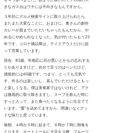
きなガス台はウチには不向きなもんですから。
３年目にグルメ検索サイトに取り上げられたら、
またまた大変なことに。おまけに、奥さんの創作
カレーが賞までいただいちゃったもんだから、や
めるにやめられなくなった。気が付いたらもう23
年です。コロナ禍以降は、テイクアウトだけに絞
って営業しています。
現在、83歳。年相応に目が悪いとかもの忘れする
とかありますけど、自分で言うのはヘンだけど、
感覚的には60歳です。つまり、とっても元気で
す。作るのは楽しいし、喜んでいただけるともっ
と楽しくなる。僕は美食家ではないけれど、アク
は徹底的に取り除きますし、スープを飲んだ時に
すっと入って、また食べたくなるように仕立てて
います。“愛”を込めてますから、間違いなくグッ
ドな味だと思っています。
毎朝、４時か５時に起きて、６時か７時に朝食を
とります。オートミールに大豆を３種、フルーツ