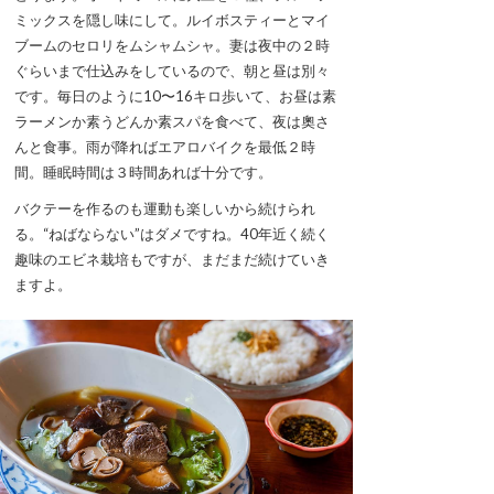
ミックスを隠し味にして。ルイボスティーとマイ
ブームのセロリをムシャムシャ。妻は夜中の２時
ぐらいまで仕込みをしているので、朝と昼は別々
です。毎日のように10〜16キロ歩いて、お昼は素
ラーメンか素うどんか素スパを食べて、夜は奧さ
んと食事。雨が降ればエアロバイクを最低２時
間。睡眠時間は３時間あれば十分です。
バクテーを作るのも運動も楽しいから続けられ
る。“ねばならない”はダメですね。40年近く続く
趣味のエビネ栽培もですが、まだまだ続けていき
ますよ。