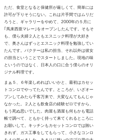
ただ、食堂となると保健所が厳しくて、簡単には
許可が下りそうにない。これは片手間ではムリだ
ろうと、ギャラリーをやめて、2000年の５月に
｢馬来西亜マレー｣をオープンしたんです。そもそ
も、僕ら夫婦２人ともエスニック料理が大好き
で、奥さんはずっとエスニック料理を勉強してい
たんです。バクテーは私の担当、それ以外は彼女
の担当ということでスタートしました。現地の味
というのではなく、日本人の口に合う僕らのオリ
ジナル料理です。
まぁ５、６年楽しめればいいかと、最初はカセッ
トコンロでやってたんです。ところが、いざオー
プンしてみたら千客万来で、大変なんてもんじゃ
なかった。２人とも飲食店の経験ゼロですから、
もう死ぬ思いでした。肉屋も酒屋も何もかも電話
帳で調べて、ともかく持って来てくれるところに
お願いして。キッチンもカセットコンロでは賄い
きれず、ガス工事をしてもらって、小さなコンロ
を４つ並べました。あまりに狭いのでプロ用の大