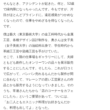
そんなとき、アクシデントが起きた。何と、52歳
で緑内障になっちゃったんです。今もですが、片
目がほとんどブラインドに。遠近感覚がつかめな
くなったので、仕事をやめざるを得なくなったん
です。
僕は藝大（東京藝術大学）の金工科時代から金属
工芸、各種デザイン設計制作を、奧さんは女子美
（女子美術大学）の油絵科出身で、学生時代から
革細工工芸や染織工芸を手がけていた。
そこで、１階の仕事場をギャラリーにして、夫婦
ともども創作したオンリーワンの品々を展示販売
することにしたんです。そしたら、これが口コミ
で広がって、バンバン売れるもんだから製作が間
に合わなくて、マレーシアの若い工芸家さんの作
品とかも販売するようになっていきました。その
うち、常連さんたちから「店のコーナーをカフェ
にしたら」というご要望があって、ついには、
「お二人ともエスニック料理がお好きなんだか
ら、料理も出してよ」となった。