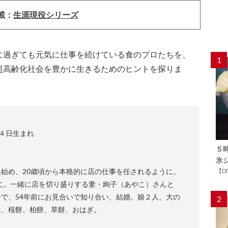
載：
生涯現役シリーズ
に過ぎても元気に仕事を続けている食のプロたちを、
1
超高齢化社会を豊かに生きるためのヒントを探りま
月４日生まれ
５
氷
始め、20歳頃から本格的に店の仕事を任されるように。
【D
目に。一緒に店を切り盛りする妻・絢子（あやこ）さんと
で、54年前にお見合いで知り合い、結婚。娘２人、大の
2
は、桜餅、柏餅、草餅、おはぎ。