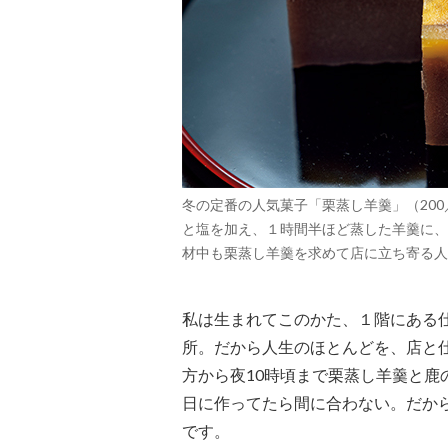
冬の定番の人気菓子「栗蒸し羊羹」（20
と塩を加え、１時間半ほど蒸した羊羹に、
材中も栗蒸し羊羹を求めて店に立ち寄る人
私は生まれてこのかた、１階にある
所。だから人生のほとんどを、店と
方から夜10時頃まで栗蒸し羊羹と
日に作ってたら間に合わない。だか
です。