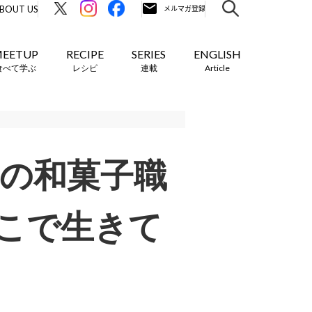
BOUT US
EETUP
RECIPE
SERIES
ENGLISH
食べて学ぶ
レシピ
連載
Article
6歳の和菓子職
こで生きて