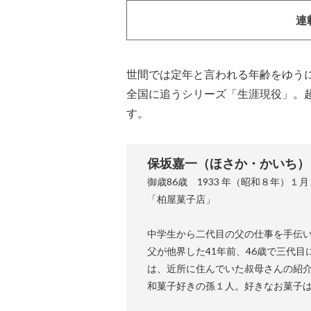
連
世間では定年と言われる年齢をゆう
全国に追うシリーズ「生涯現役」。
す。
保坂嘉一（ほさか・かいち）
御歳86歳 1933 年（昭和８年）１
「柏屋菓子店」
中学生から二代目の父の仕事を手伝い
父が他界した41年前、46歳で三代
は、近所に住んでいた叔母さんの紹介
和菓子好きの孫１人。好きなお菓子