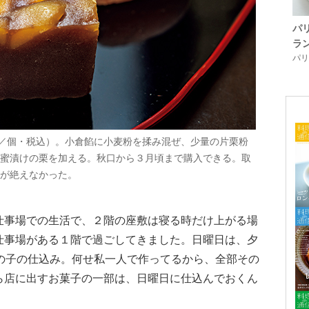
パ
ラ
パリ「
0／個・税込）。小倉餡に小麦粉を揉み混ぜ、少量の片栗粉
蜜漬けの栗を加える。秋口から３月頃まで購入できる。取
が絶えなかった。
仕事場での生活で、２階の座敷は寝る時だけ上がる場
仕事場がある１階で過ごしてきました。日曜日は、夕
鹿の子の仕込み。何せ私一人で作ってるから、全部その
ら店に出すお菓子の一部は、日曜日に仕込んでおくん