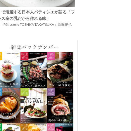
リで活躍する日本人パティシエが語る「フ
ンス産の乳だから作れる味」
Pâtisserie TOSHIYA TAKATSUKA」高塚俊也