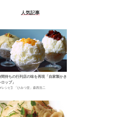
人気記事
時間待ちの行列店の味を再現「自家製かき
シロップ」
IYレシピ】「ひみつ堂」森西浩二