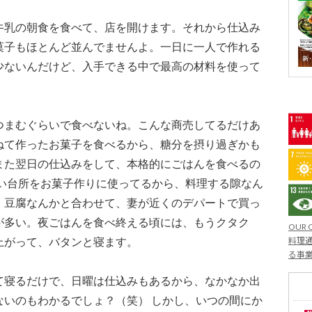
牛乳の朝食を食べて、店を開けます。それから仕込み
菓子もほとんど並んでませんよ。一日に一人で作れる
少ないんだけど、入手できる中で最高の材料を使って
つまむぐらいで食べないね。こんな商売してるだけあ
ねて作ったお菓子を食べるから、糖分を摂り過ぎかも
また翌日の仕込みをして、本格的にごはんを食べるの
ない台所をお菓子作りに使ってるから、料理する隙なん
、豆腐なんかと合わせて、妻が近くのデパートで買っ
が多い。夜ごはんを食べ終える頃には、もうクタク
OUR 
上がって、バタンと寝ます。
料理通
る事
て寝るだけで、日曜は仕込みもあるから、なかなか出
ないのもわかるでしょ？（笑） しかし、いつの間にか