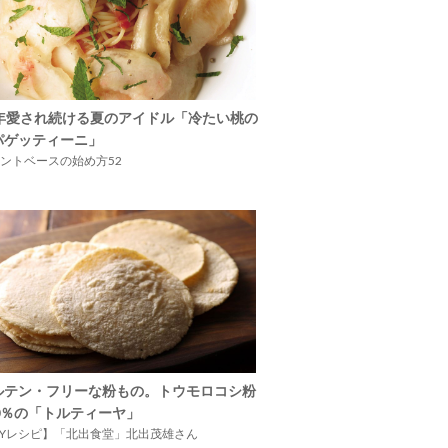
5年愛され続ける夏のアイドル「冷たい桃の
パゲッティーニ」
ントベースの始め方52
ルテン・フリーな粉もの。トウモロコシ粉
00％の「トルティーヤ」
IYレシピ】「北出食堂」北出茂雄さん