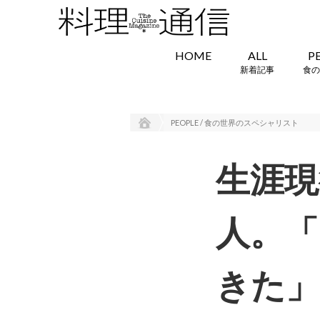
HOME
ALL
P
新着記事
食の
PEOPLE / 食の世界のスペシャリスト
生涯現
人。「
きた」