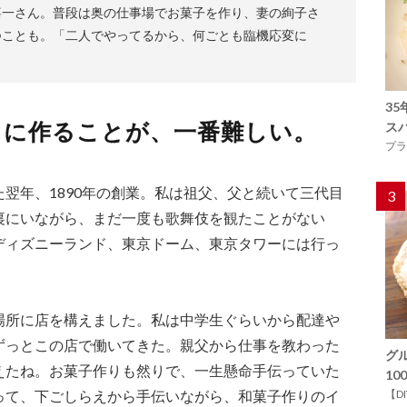
嘉一さん。普段は奥の仕事場でお菓子を作り、妻の絢子さ
つことも。「二人でやってるから、何ごとも臨機応変に
3
うに作ることが、一番難しい。
ス
プラ
翌年、1890年の創業。私は祖父、父と続いて三代目
3
裏にいながら、まだ一度も歌舞伎を観たことがない
ディズニーランド、東京ドーム、東京タワーには行っ
場所に店を構えました。私は中学生ぐらいから配達や
ずっとこの店で働いてきた。親父から仕事を教わった
グ
えたね。お菓子作りも然りで、一生懸命手伝っていた
1
って、下ごしらえから手伝いながら、和菓子作りのイ
【D