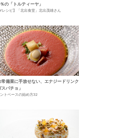
00％の「トルティーヤ」
IYレシピ】「北出食堂」北出茂雄さん
の常備菜に手放せない、エナジードリンク
ガスパチョ」
ントベースの始め方32