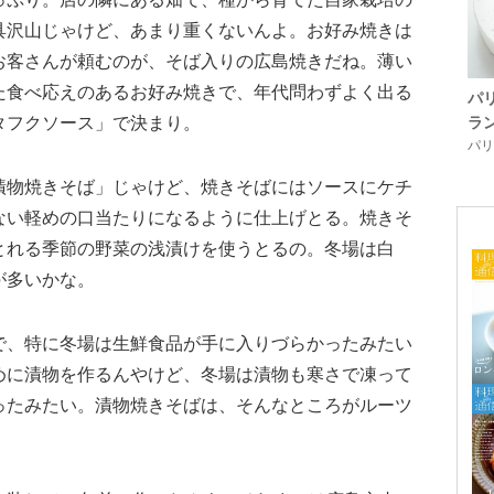
具沢山じゃけど、あまり重くないんよ。お好み焼きは
お客さんが頼むのが、そば入りの広島焼きだね。薄い
た食べ応えのあるお好み焼きで、年代問わずよく出る
パ
タフクソース」で決まり。
ラ
パリ「
漬物焼きそば」じゃけど、焼きそばにはソースにケチ
ない軽めの口当たりになるように仕上げとる。焼きそ
とれる季節の野菜の浅漬けを使うとるの。冬場は白
が多いかな。
で、特に冬場は生鮮食品が手に入りづらかったみたい
めに漬物を作るんやけど、冬場は漬物も寒さで凍って
ったみたい。漬物焼きそばは、そんなところがルーツ