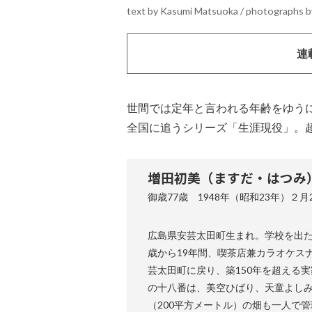
text by Kasumi Matsuoka / photographs by
連
世間では定年と言われる年齢をゆう
全国に追うシリーズ「生涯現役」。
増田初美（ますだ・はつみ
御歳77歳 1948年（昭和23年）２月
広島県安芸太田町生まれ。学校を出た
歳から19年間、喫茶店兼カラオケス
芸太田町に戻り、築150年を超える
の十八番は、美空ひばり、天童よし
（200平方メートル）の畑も一人で