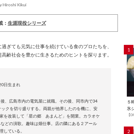
 Hiroshi Kikui
載：
生涯現役シリーズ
に過ぎても元気に仕事を続けている食のプロたちを、
1
超高齢社会を豊かに生きるためのヒントを探ります。
）
20日生まれ
後、広島市内の電気屋に就職。その後、同市内で34
５
ナックを切り盛りする。両親が他界したのを機に、安
氷
【D
実家を改装して「星の郷 あまんど」を開業。カラオケ
みなどの演歌。趣味は畑仕事。店の隣にある２アール
管理している。
2