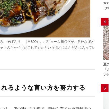
1
【D
4
き そば入り」（￥800）。ボリューム満点だが、意外なほど
ャキのキャベツがこれでもかというほどにふんだんに入ってい
夏
「
プラ
くれるような言い方を努力する
5
っぷり。店の隣にある畑で、種から育てた自家栽培の