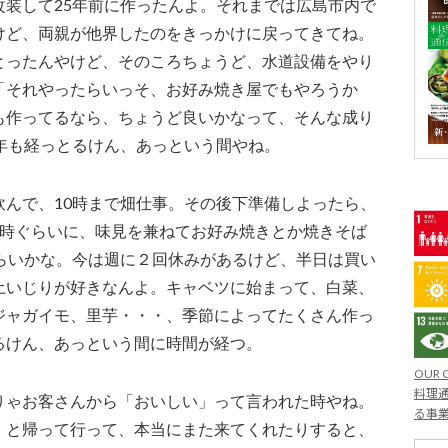
改装して25年前に作ったんよ。それまでは広島市内で
けど、両親が他界したのをきっかけに戻ってきてね。
とったんやけど、そのころちょうど、水道設備をやり
「それやったらいっそ、お好み焼き屋でもやろうか
も作ってるなら、ちょうど良いかなって、そんな成り
年も経っとるけん、あっという間やね。
飲んで、10時まで畑仕事。その後下準備しよったら、
4時ぐらいに、味見を兼ねてお好み焼きとか焼きそば
ぐらいかな。今は週に２回休みがあるけど、半日は買い
土いじりが好きなんよ。キャベツに始まって、白菜、
ジャガイモ、里芋・・・、季節によってたくさん作っ
るけん、あっという間に時間が経つ。
OUR 
料理通
りゃお客さんから「おいしい」って言われた時やね。
る事
」と帰って行って、本当にまた来てくれたりすると、