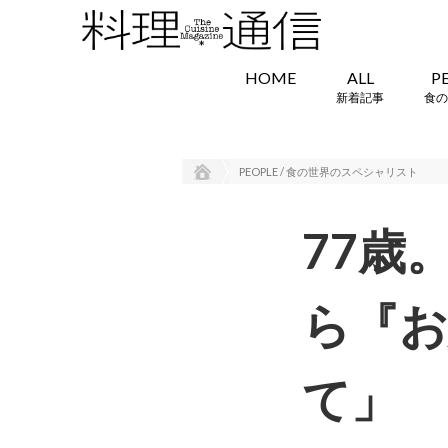
HOME
ALL
P
新着記事
食の
PEOPLE / 食の世界のスペシャリスト
77歳
ら『
て」