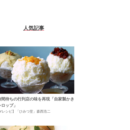
人気記事
時間待ちの行列店の味を再現「自家製かき
シロップ」
IYレシピ】「ひみつ堂」森西浩二