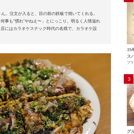
さん。注文が入ると、目の前の鉄板で焼いてくれる。
何事も“慣れ”やねえ〜」とにっこり。明るく人情溢れ
。店にはカラオケスナック時代の名残で、カラオケ設
3
ス
プラ
3
グ