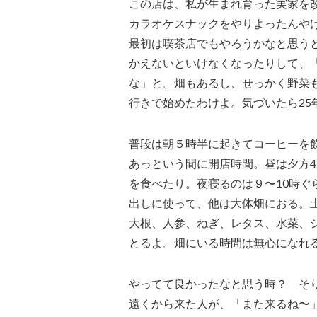
この店は、私が生まれ育った実家を
カラオケスナックをやりよったんや
最初は喫茶店でもやろうかなと思う
かえないといけなくなったりして、
な」と。畑もあるし、せっかく野菜
行きで始めたわけよ。気づいたら25
普段は朝５時半に起きてコーヒーを
あっという間に開店時間。昼は夕方
を食べたり。夜寝るのは９〜10時
出しに使って、他は大体畑におる。
大根、人参、ねぎ、レタス、水菜、
とるよ。畑にいる時間は無心になれ
やってて良かったなと思う時？ そ
遠くから来た人が、「また来るね〜