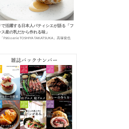
リで活躍する日本人パティシエが語る「フ
ンス産の乳だから作れる味」
Pâtisserie TOSHIYA TAKATSUKA」高塚俊也