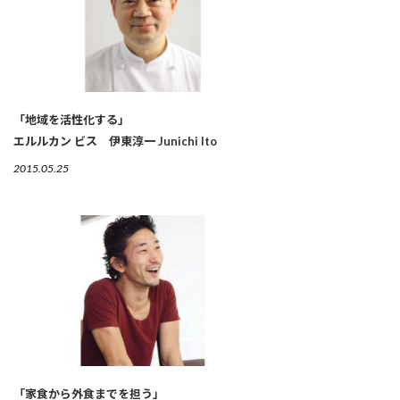
「地域を活性化する」
エルルカン ビス 伊東淳一 Junichi Ito
2015.05.25
「家食から外食までを担う」