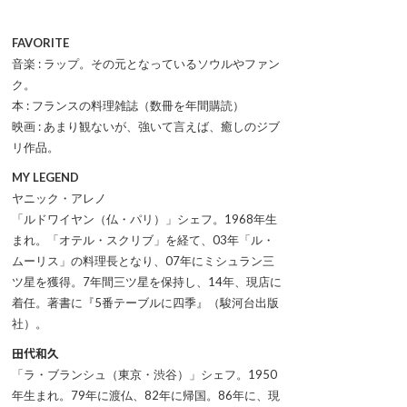
FAVORITE
音楽 : ラップ。その元となっているソウルやファン
ク。
本 : フランスの料理雑誌（数冊を年間購読）
映画 : あまり観ないが、強いて言えば、癒しのジブ
リ作品。
MY LEGEND
ヤニック・アレノ
「ルドワイヤン（仏・パリ）」シェフ。1968年生
まれ。「オテル・スクリブ」を経て、03年「ル・
ムーリス」の料理長となり、07年にミシュラン三
ツ星を獲得。7年間三ツ星を保持し、14年、現店に
着任。著書に『5番テーブルに四季』（駿河台出版
社）。
田代和久
「ラ・ブランシュ（東京・渋谷）」シェフ。1950
年生まれ。79年に渡仏、82年に帰国。86年に、現