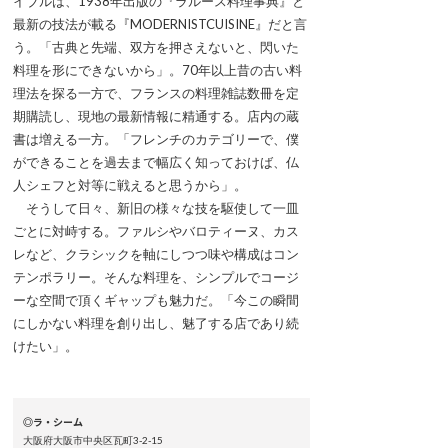
イブルは、1938年出版の『ラルース料理事典』と
最新の技法が載る『MODERNISTCUISINE』だと言
う。「古典と先端、双方を押さえないと、閃いた
料理を形にできないから」。70年以上昔の古い料
理法を探る一方で、フランスの料理雑誌数冊を定
期購読し、現地の最新情報に精通する。店内の蔵
書は増える一方。「フレンチのカテゴリーで、僕
ができることを過去まで幅広く知っておけば、仏
人シェフと対等に戦えると思うから」。
そうして日々、新旧の様々な技を駆使して一皿
ごとに対峙する。ファルシやバロティーヌ、カス
レなど、クラシックを軸にしつつ味や構成はコン
テンポラリー。そんな料理を、シンプルでコージ
ーな空間で頂くギャップも魅力だ。「今この瞬間
にしかない料理を創り出し、魅了する店であり続
けたい」。
◎ラ・シーム
大阪府大阪市中央区瓦町3-2-15