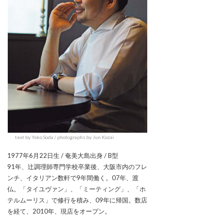
text by Yoko Soda / photographs by Jun Kozai
1977年6月22日生 / 奄美大島出身 / B型
91年、辻調理師専門学校卒業後、大阪市内のフレ
ンチ、イタリアン数軒で9年間働く。07年、渡
仏。「タイユヴァン」、「ミーティング」、「ホ
テルムーリス」で修行を積み、09年に帰国。数店
を経て、2010年、現店をオープン。