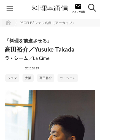
PEOPLE / シェフ名鑑（アーカイブ）
「料理を前進させる」
高田裕介／Yusuke Takada
ラ・シーム／La Cime
2015.05.19
シェフ
大阪
高田裕介
ラ・シーム