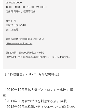
06-6222-2010
12:00〜13:30 LO 18:30〜21:00 LO
定休日 日曜休、祝日不定休
カード 可
座席 テーブル34席
タバコ 禁煙
大阪市営地下鉄本町駅より徒歩5分
http://www.la-cime.com
昼5300円 夜8100円 (税込・サ別)
【WINE】 グラス 白赤各４種 1300円～、ボトル 4500円～
（『料理通信』2012年5月号取材時点）
「2010年12月日仏人気ビストロノミー比較」 掲
載
「2011年06月食のプロを刺激する店」 掲載
「2012年02月本格派パティシエールへの道 3つの