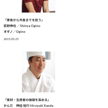
「家食から外食までを担う」
荻野伸也 ／Shinya Ogino
オギノ／Ogino
2015.05.25
「食材・生産者の価値を高める」
かんだ 神田 裕行 Hiroyuki Kanda