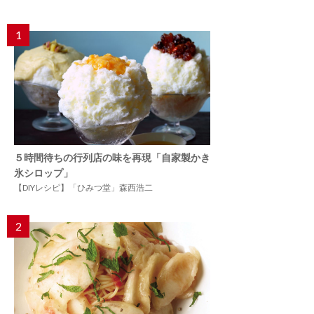
1
５時間待ちの行列店の味を再現「自家製かき
氷シロップ」
【DIYレシピ】「ひみつ堂」森西浩二
2