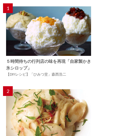
1
５時間待ちの行列店の味を再現「自家製かき
氷シロップ」
【DIYレシピ】「ひみつ堂」森西浩二
2