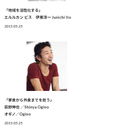
「地域を活性化する」
エルルカン ビス 伊東淳一 Junichi Ito
2015.05.25
「家食から外食までを担う」
荻野伸也 ／Shinya Ogino
オギノ／Ogino
2015.05.25