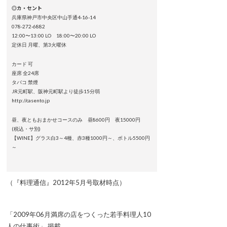
◎カ・セント
兵庫県神戸市中央区中山手通4-16-14
078-272-6882
12:00〜13:00 LO 18:00〜20:00 LO
定休日 月曜、第3火曜休
カード 可
座席 全24席
タバコ 禁煙
JR元町駅、阪神元町駅より徒歩15分弱
http://casento.jp
昼、夜ともおまかせコースのみ 昼8600円 夜15000円
(税込・サ別)
【WINE】グラス白3～4種、赤3種1000円～、ボトル5500円
～
（『料理通信』2012年5月号取材時点）
「2009年06月満席の店をつくった若手料理人10
人の仕事術」 掲載