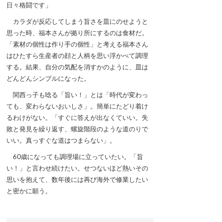
日々格闘です」
カラダが反応してしまう旨さを皿にのせようと
思った時、福本さんが拠り所にするのは食材だ。
「素材の個性は作り手の個性」と考える福本さん
はひたすら生産者の顔と人柄を思い浮かべて調理
する。結果、自分の気配を消すかのように、皿は
どんどんシンプルになった。
関西っ子も唸る「旨い！」とは「時代が変わっ
ても、変わらないおいしさ」。簡単にたどり着け
るわけがない。「すぐに答えが出なくていい。失
敗と発見を繰り返す、螺旋階段のような道のりで
いい。真っすぐな道はつまらない」。
60歳になっても調理場に立っていたい。「旨
い！」と言わせ続けたい。せつないほど熱いその
思いを抱えて、数年後には再び海外で修業したい
と密かに願う。