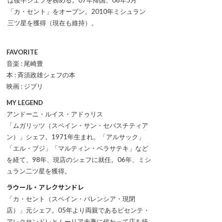
は後半シェフを務める。07年帰国、08年5月
「カ・セント」をオープン。2010年ミシュラン
三ツ星を獲得（現在も維持）。
FAVORITE
音楽 : 尾崎豊
本 : 斉須政雄シェフの本
映画 : ジブリ
MY LEGEND
アンドーニ・ルイス・アドゥリス
「ムガリッツ（スペイン・サン・セバスチティア
ン）」シェフ。1971年生まれ。「アルサック」
「エル・ブジ」「マルティン・ベラサテキ」など
を経て、98年、現店のシェフに就任。06年、ミシ
ュラン二ツ星を獲得。
ラウール・アレクサンドレ
「カ・セント（スペイン・バレンシア・現閉
店）」元シェフ。05年より両親であるビセンテ・
アレクサンドレとムーリア夫妻に代わって店を統