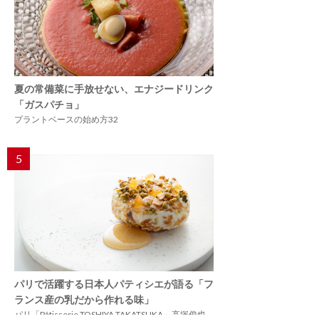
夏の常備菜に手放せない、エナジードリンク
「ガスパチョ」
プラントベースの始め方32
5
パリで活躍する日本人パティシエが語る「フ
ランス産の乳だから作れる味」
パリ「Pâtisserie TOSHIYA TAKATSUKA」高塚俊也