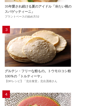
35年愛され続ける夏のアイドル「冷たい桃の
スパゲッティーニ」
プラントベースの始め方52
3
グルテン・フリーな粉もの。トウモロコシ粉
100％の「トルティーヤ」
【DIYレシピ】「北出食堂」北出茂雄さん
4