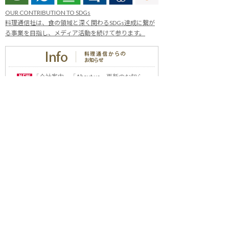
OUR CONTRIBUTION TO SDGs
料理通信社は、食の領域と深く関わるSDGs達成に繋が
る事業を目指し、メディア活動を続けて参ります。
「会社案内」「About us」更新のお知ら
せ
料理通信社 移転のお知らせ
2023年も気候キャンペーン「1.5℃の約束」に
参加します（SDGメディア・コンパクト）
“サステナブル”を五感で知る食のプログラム
「生きる力を養う学校」開講
気候キャンペーンへの参加について（SDGメデ
ィア・コンパクト）
雑誌『料理通信』発行休止のお知らせ