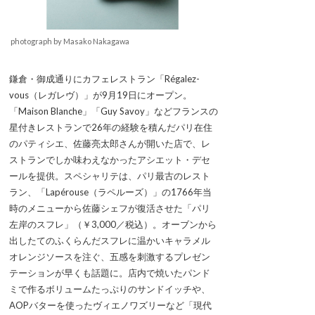
photograph by Masako Nakagawa
鎌倉・御成通りにカフェレストラン「Régalez-
vous（レガレヴ）」が9月19日にオープン。
「Maison Blanche」「Guy Savoy」などフランスの
星付きレストランで26年の経験を積んだパリ在住
のパティシエ、佐藤亮太郎さんが開いた店で、レ
ストランでしか味わえなかったアシエット・デセ
ールを提供。スペシャリテは、パリ最古のレスト
ラン、「Lapérouse（ラペルーズ）」の1766年当
時のメニューから佐藤シェフが復活させた「パリ
左岸のスフレ」（￥3,000／税込）。オーブンから
出したてのふくらんだスフレに温かいキャラメル
オレンジソースを注ぐ、五感を刺激するプレゼン
テーションが早くも話題に。店内で焼いたパンド
ミで作るボリュームたっぷりのサンドイッチや、
AOPバターを使ったヴィエノワズリーなど「現代