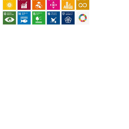
OUR CONTRIBUTION TO SDGs
料理通信社は、食の領域と深く関わるSDGs達成に繋が
る事業を目指し、メディア活動を続けて参ります。
「会社案内」「About us」更新のお知ら
せ
料理通信社 移転のお知らせ
2023年も気候キャンペーン「1.5℃の約束」に
参加します（SDGメディア・コンパクト）
“サステナブル”を五感で知る食のプログラム
「生きる力を養う学校」開講
気候キャンペーンへの参加について（SDGメデ