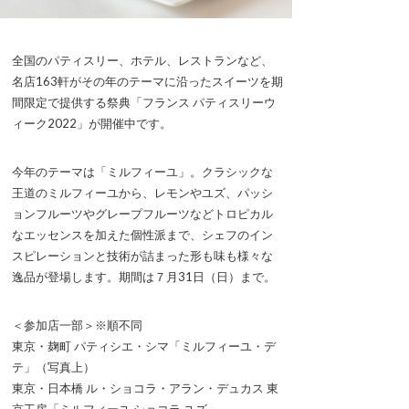
全国のパティスリー、ホテル、レストランなど、
名店163軒がその年のテーマに沿ったスイーツを期
間限定で提供する祭典「フランス パティスリーウ
ィーク2022」が開催中です。
今年のテーマは「ミルフィーユ」。クラシックな
王道のミルフィーユから、レモンやユズ、パッシ
ョンフルーツやグレープフルーツなどトロピカル
なエッセンスを加えた個性派まで、シェフのイン
スピレーションと技術が詰まった形も味も様々な
逸品が登場します。期間は７月31日（日）まで。
＜参加店一部＞※順不同
東京・麹町 パティシエ・シマ「ミルフィーユ・デ
テ」（写真上）
東京・日本橋 ル・ショコラ・アラン・デュカス 東
京工房「ミルフィーユ ショコラ ユズ」