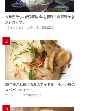
５時間待ちの行列店の味を再現「自家製かき
氷シロップ」
【DIYレシピ】「ひみつ堂」森西浩二
2
35年愛され続ける夏のアイドル「冷たい桃の
スパゲッティーニ」
プラントベースの始め方52
3