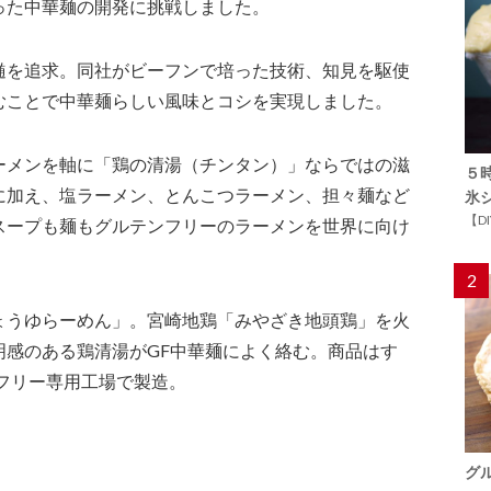
った中華麺の開発に挑戦しました。
髄を追求。同社がビーフンで培った技術、知見を駆使
むことで中華麺らしい風味とコシを実現しました。
ーメンを軸に「鶏の清湯（チンタン）」ならではの滋
５
に加え、塩ラーメン、とんこつラーメン、担々麺など
氷
【D
スープも麺もグルテンフリーのラーメンを世界に向け
2
ょうゆらーめん」。宮崎地鶏「みやざき地頭鶏」を火
明感のある鶏清湯がGF中華麺によく絡む。商品はす
テンフリー専用工場で製造。
グ