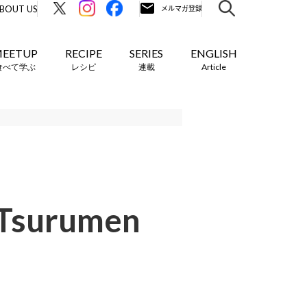
BOUT US
EETUP
RECIPE
SERIES
ENGLISH
食べて学ぶ
レシピ
連載
Article
urumen