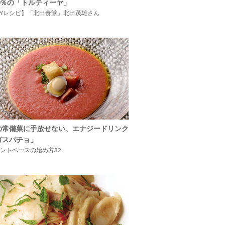
00％の「トルティーヤ」
IYレシピ】「北出食堂」北出茂雄さん
の常備菜に手放せない、エナジードリンク
ガスパチョ」
ントベースの始め方32