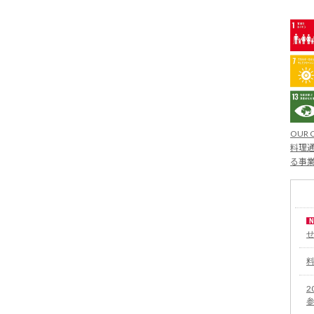
OUR 
料理通
る事
2