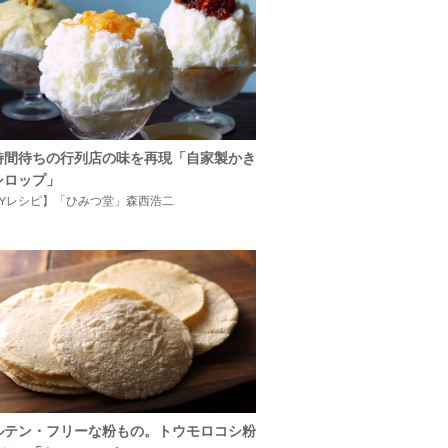
時間待ちの行列店の味を再現「自家製かき
シロップ」
IYレシピ】「ひみつ堂」森西浩二
ルテン・フリーな粉もの。トウモロコシ粉