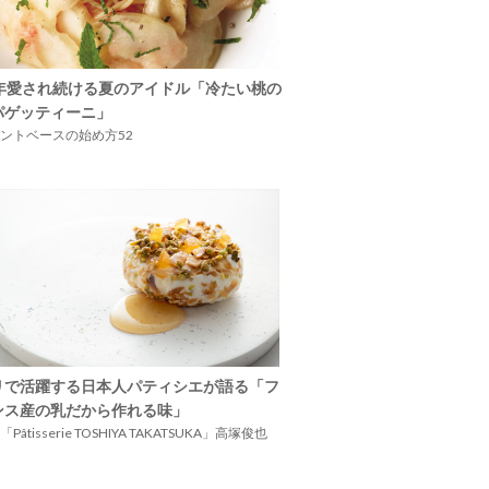
5年愛され続ける夏のアイドル「冷たい桃の
パゲッティーニ」
ントベースの始め方52
リで活躍する日本人パティシエが語る「フ
ンス産の乳だから作れる味」
Pâtisserie TOSHIYA TAKATSUKA」高塚俊也