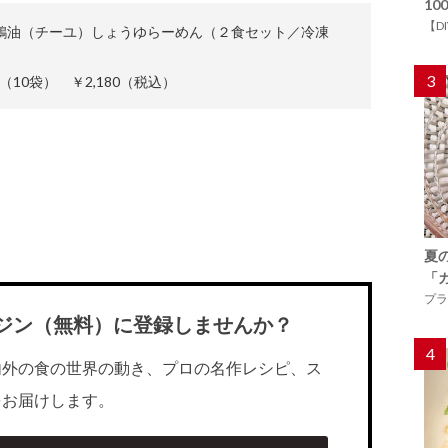
1
【D
N 黄金の鶏油（チーユ）しょうゆらーめん（２食セット／冷凍
3
麺）（10袋） ￥2,180（税込）
夏
「
プラ
ジン（無料）に登録しませんか？
4
内外の食の世界の動き、プロの名作レシピ、ス
をお届けします。