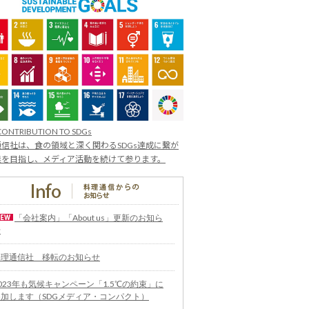
CONTRIBUTION TO SDGs
信社は、食の領域と深く関わるSDGs達成に繋が
業を目指し、メディア活動を続けて参ります。
「会社案内」「About us」更新のお知ら
せ
料理通信社 移転のお知らせ
023年も気候キャンペーン「1.5℃の約束」に
参加します（SDGメディア・コンパクト）