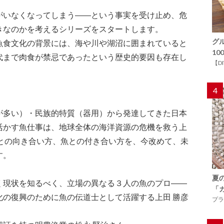
がいなくなってしまう――という事実を受け止め、危
きなのかを考えるシリーズをスタートします。
グ
魚食文化の背景には、海や川や湖沼に囲まれていると
1
代まで肉食が禁忌であったという歴史的要因も存在し
【D
4
が多い）・民族的特質（器用）から発達してきた日本
活かす魚仕事は、地球全体の海洋資源の危機を救う上
海との向き合い方、魚との付き合い方を、今改めて、未
す。
夏
く現状を知るべく、立場の異なる３人の魚のプロ――
「
化の復興のために魚の伝道士として活躍する上田 勝彦
プラ