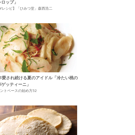
シロップ」
IYレシピ】「ひみつ堂」森西浩二
5年愛され続ける夏のアイドル「冷たい桃の
パゲッティーニ」
ントベースの始め方52