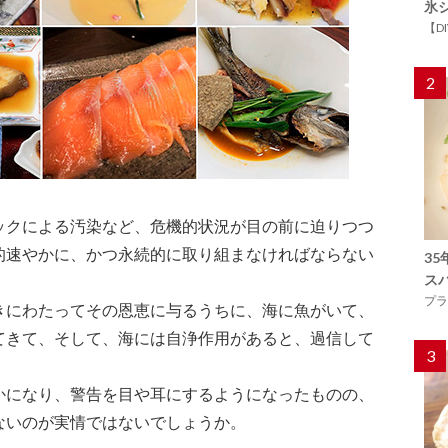
氷
【D
2
ックによる汚染など、危機的状況が目の前に迫りつつ
的速やかに、かつ永続的に取り組まなければならない
3
ス
プラ
きにわたってその恩恵に与るうちに、海に魚がいて、
てきて、そして、海には自浄作用があると、過信して
3
かになり、警告を目や耳にするようになったものの、
ないのが実情ではないでしょうか。