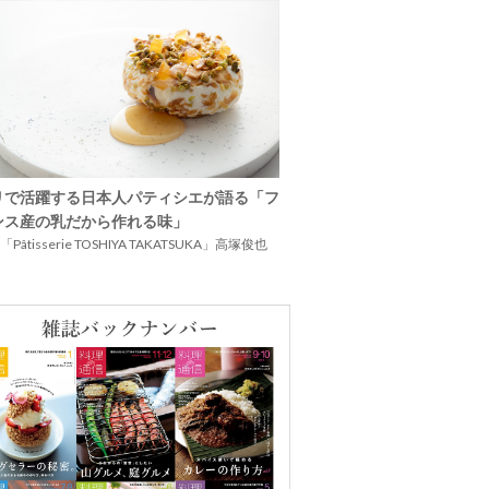
リで活躍する日本人パティシエが語る「フ
ンス産の乳だから作れる味」
Pâtisserie TOSHIYA TAKATSUKA」高塚俊也