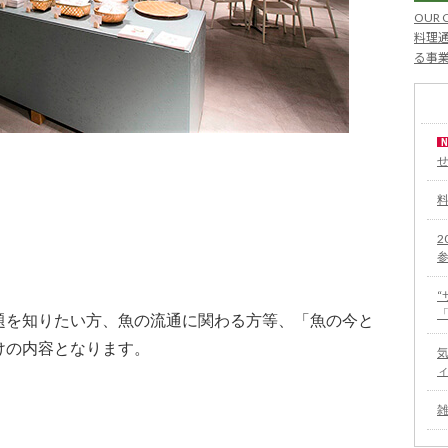
OUR 
料理通
る事
2
題を知りたい方、魚の流通に関わる方等、「魚の今と
けの内容となります。