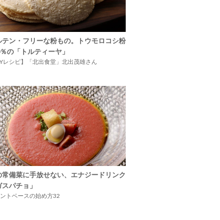
ルテン・フリーな粉もの。トウモロコシ粉
00％の「トルティーヤ」
IYレシピ】「北出食堂」北出茂雄さん
の常備菜に手放せない、エナジードリンク
ガスパチョ」
ントベースの始め方32