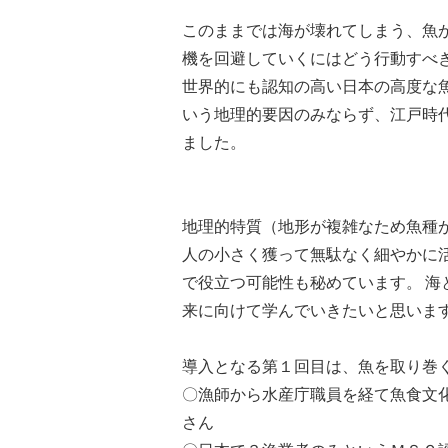
このままでは海が壊れてしまう、魚
機を回避していくにはどう行動すべ
世界的にも認知の高い日本の高度な
いう地理的要因のみならず、江戸時
ました。
地理的特質（地形が複雑なため魚種
人の小さく獲って無駄なく細やかに
で役立つ可能性も秘めています。 
来に向けて学んでいきたいと思いま
導入となる第１回目は、魚を取り巻
〇漁師から水産庁職員を経て魚食文
さん