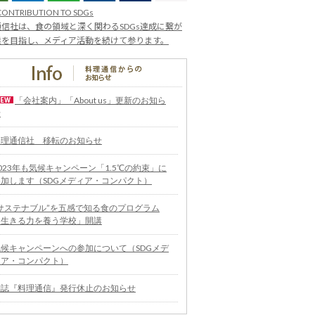
CONTRIBUTION TO SDGs
信社は、食の領域と深く関わるSDGs達成に繋が
業を目指し、メディア活動を続けて参ります。
「会社案内」「About us」更新のお知ら
せ
料理通信社 移転のお知らせ
023年も気候キャンペーン「1.5℃の約束」に
参加します（SDGメディア・コンパクト）
“サステナブル”を五感で知る食のプログラム
「生きる力を養う学校」開講
気候キャンペーンへの参加について（SDGメデ
ィア・コンパクト）
雑誌『料理通信』発行休止のお知らせ