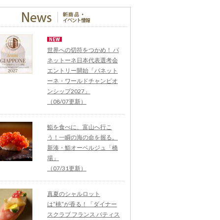
世界への切符をつかめ！ パ
ネットーネ日本代表選考会
エントリー開始「パネット
ーネ・ワールドチャンピオ
ンシップ2027」
（08/07更新）
鮨を食べに、富山へ行こ
う！一瞬の海の命を握る。
新湊・鮨オーベルジュ「橋
場」
（07/31更新）
真夏のシャルロット
は“桃”が香る！「ダイナー
スクラブ フランス パティス