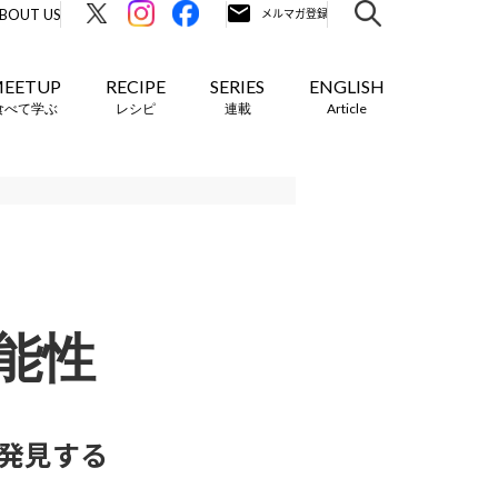
BOUT US
EETUP
RECIPE
SERIES
ENGLISH
食べて学ぶ
レシピ
連載
Article
能性
で発見する