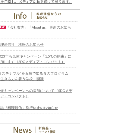
業を目指し、メディア活動を続けて参ります。
「会社案内」「About us」更新のお知ら
せ
料理通信社 移転のお知らせ
023年も気候キャンペーン「1.5℃の約束」に
参加します（SDGメディア・コンパクト）
“サステナブル”を五感で知る食のプログラム
「生きる力を養う学校」開講
気候キャンペーンへの参加について（SDGメデ
ィア・コンパクト）
雑誌『料理通信』発行休止のお知らせ