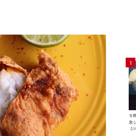
1
５
氷
【D