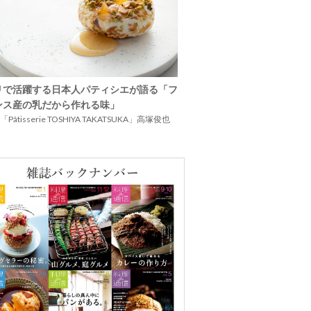
リで活躍する日本人パティシエが語る「フ
ンス産の乳だから作れる味」
Pâtisserie TOSHIYA TAKATSUKA」高塚俊也