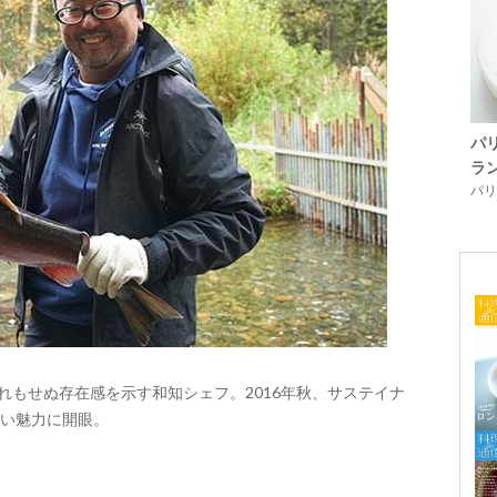
パ
ラ
パリ「
れもせぬ存在感を示す和知シェフ。2016年秋、サステイナ
い魅力に開眼。