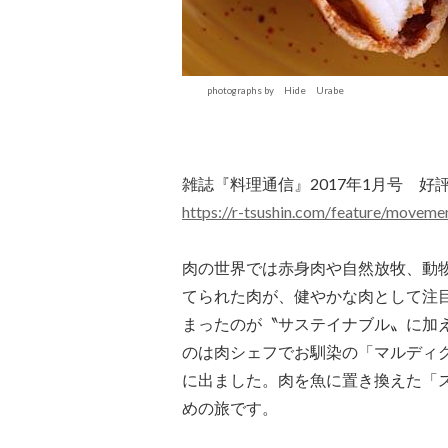
photographs by Hide Urabe
雑誌『料理通信』2017年1月号 好
https://r-tsushin.com/feature/movem
肉の世界では赤身肉や自然放牧、動
てられた肉が、健やかな肉として注
まったのが〝サステイナブル〟に加
のは肉シェフでお馴染の「マルディグ
に出ました。肉を魚に置き換えた「
めの旅です。