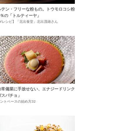
ルテン・フリーな粉もの。トウモロコシ粉
00％の「トルティーヤ」
IYレシピ】「北出食堂」北出茂雄さん
の常備菜に手放せない、エナジードリンク
ガスパチョ」
ントベースの始め方32