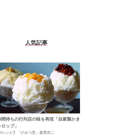
人気記事
時間待ちの行列店の味を再現「自家製かき
シロップ」
IYレシピ】「ひみつ堂」森西浩二