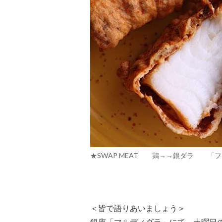
★SWAP MEAT 鶏→→銀ダラ 「フライ
＜皆で語りあいましょう＞
銀座「マルディグラ」にて、土曜日