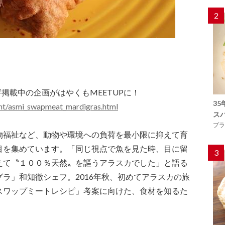
2
評掲載中の企画がはやくもMEETUPに！
3
ent/asmi_swapmeat_mardigras.html
ス
プラ
物福祉など、動物や環境への負荷を最小限に抑えて育
目を集めています。「同じ視点で魚を見た時、目に留
3
えて〝１００％天然〟を謳うアラスカでした」と語る
ラ」和知徹シェフ。2016年秋、初めてアラスカの旅
スワップミートレシピ」考案に向けた、食材を知るた