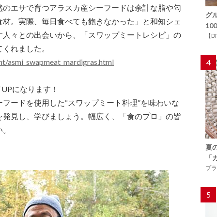
然のエサで育つアラスカ産シーフードは余計な脂や匂
グ
食材。実際、毎日食べても飽きなかった」と和知シェ
1
す人々との出会いから、「スワップミートレシピ」の
【D
てくれました。
ent/asmi_swapmeat_mardigras.html
4
TUPになります！
フードを使用した“スワップミート料理”を味わいな
を発見し、学びましょう。幅広く、「食のプロ」の皆
い。
夏
「
プラ
5