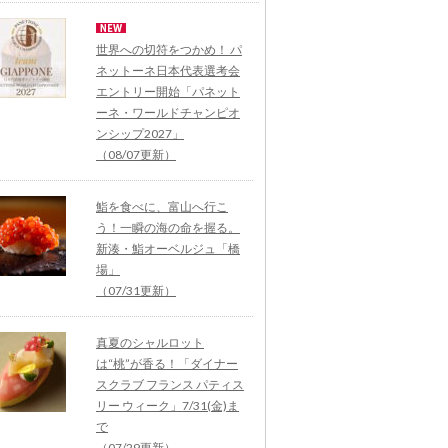
世界への切符をつかめ！ パ
ネットーネ日本代表選考会
エントリー開始「パネット
ーネ・ワールドチャンピオ
ンシップ2027」
（08/07更新）
鮨を食べに、富山へ行こ
う！一瞬の海の命を握る。
新湊・鮨オーベルジュ「橋
場」
（07/31更新）
真夏のシャルロット
は“桃”が香る！「ダイナー
スクラブ フランス パティス
リー ウィーク」7/31(金)ま
で
（07/29更新）