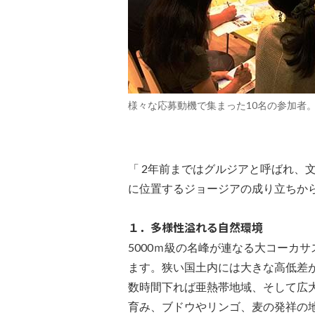
様々な応募動機で集まった10名の参加者
「 2年前まではグルジアと呼ばれ、
に位置するジョージアの成り立ちか
１．多様性溢れる自然環境
5000ｍ級の名峰が連なる大コーカ
ます。狭い国土内には大きな高低差
数時間下れば亜熱帯地域、そして広
育み、ブドウやリンゴ、麦の発祥の