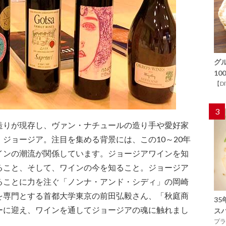
グ
1
【D
3
造りが現存し、ヴァン・ナチュールの造り手や愛好家
ジョージア。注目を集める背景には、この10～20年
インの潮流が関係しています。ジョージアワインを知
ること、そして、ワインの今を知ること。ジョージア
ることに力を注ぐ「ノンナ・アンド・シディ」の岡崎
を専門とする首都大学東京の前田弘毅さん、「秋庭商
3
ーに迎え、ワインを通してジョージアの魂に触れまし
ス
プラ