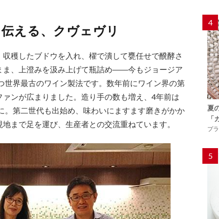
4
に伝える、クヴェヴリ
、収穫したブドウを入れ、櫂で潰して甕任せで醗酵さ
まま、上澄みを汲み上げて瓶詰め――今もジョージア
持つ世界最古のワイン製法です。数年前にワイン界の第
ファンが広まりました。造り手の数も増え、4年前は
夏
人に。第二世代も出始め、味わいにますます磨きがかか
「
現地まで足を運び、生産者との交流重ねています。
プラ
5