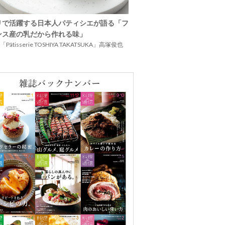
リで活躍する日本人パティシエが語る「フ
ンス産の乳だから作れる味」
Pâtisserie TOSHIYA TAKATSUKA」高塚俊也