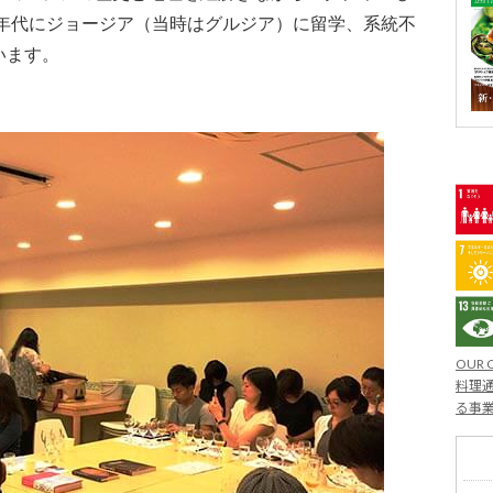
0年代にジョージア（当時はグルジア）に留学、系統不
います。
OUR 
料理通
る事