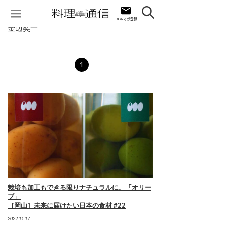
金辺奘一
1
栽培も加工もできる限りナチュラルに。「オリー
ブ」
［岡山］未来に届けたい日本の食材 #22
2022.11.17