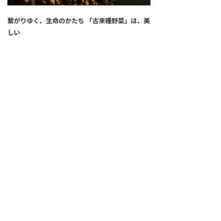
繋がりゆく、生命のかたち 「古来種野菜」は、美
しい
2026.04.02
SNS
ALL
FEATURE
新着記事
注目の動き
MOVEMENT
ワールドガストロノミー
PEOPLE
食のプロたち
未来のレストランへ
食の世界のスペシャリスト
COVID-19
料理人・パン職人・菓子職人