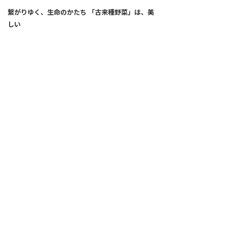
繋がりゆく、生命のかたち 「古来種野菜」は、美
しい
2026.04.02
SNS
ALL
FEATURE
新着記事
注目の動き
MOVEMENT
ワールドガストロノミー
PEOPLE
食のプロたち
未来のレストランへ
食の世界のスペシャリスト
COVID-19
料理人・パン職人・菓子職人