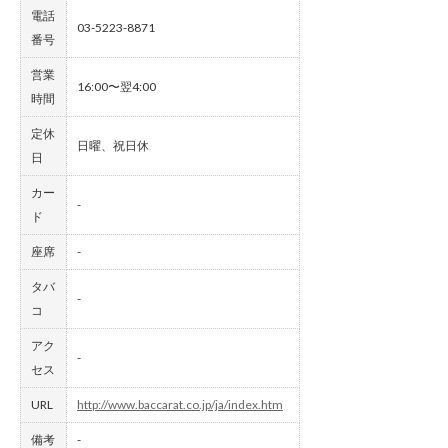
電話
03-5223-8871
番号
営業
16:00〜翌4:00
時間
定休
日曜、祝日休
日
カー
-
ド
座席
-
タバ
-
コ
アク
-
セス
URL
http://www.baccarat.co.jp/ja/index.htm
備考
-