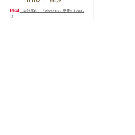
「会社案内」「About us」更新のお知ら
せ
料理通信社 移転のお知らせ
2023年も気候キャンペーン「1.5℃の約束」に
参加します（SDGメディア・コンパクト）
“サステナブル”を五感で知る食のプログラム
「生きる力を養う学校」開講
気候キャンペーンへの参加について（SDGメデ
ィア・コンパクト）
雑誌『料理通信』発行休止のお知らせ
鮨を食べに、富山へ行こ