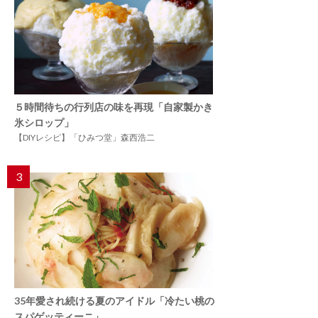
５時間待ちの行列店の味を再現「自家製かき
氷シロップ」
【DIYレシピ】「ひみつ堂」森西浩二
3
35年愛され続ける夏のアイドル「冷たい桃の
スパゲッティーニ」