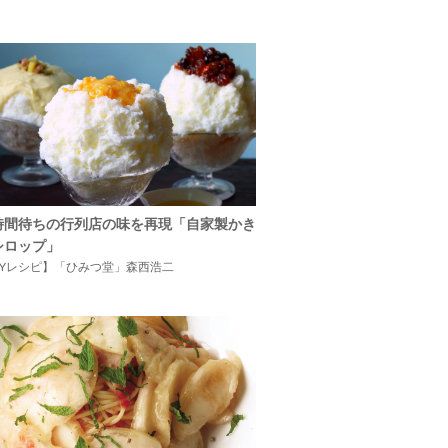
時間待ちの行列店の味を再現「自家製かき
シロップ」
IYレシピ】「ひみつ堂」森西浩二