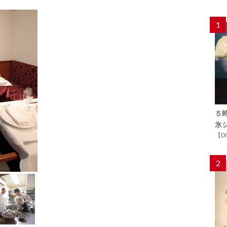
1
５
氷
【D
2