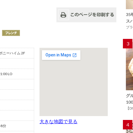
3
ス
プラ
3
ポニーハイム 2F
1:00 LO
グ
1
【D
大きな地図で見る
4
8分