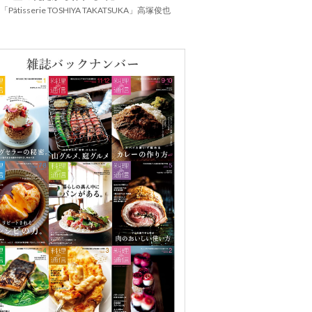
Pâtisserie TOSHIYA TAKATSUKA」高塚俊也