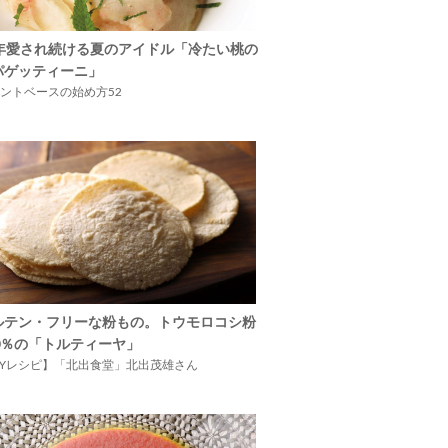
5年愛され続ける夏のアイドル「冷たい桃の
パゲッティーニ」
ントベースの始め方52
ルテン・フリーな粉もの。トウモロコシ粉
00％の「トルティーヤ」
IYレシピ】「北出食堂」北出茂雄さん