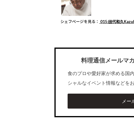
シェフページを見る：
015:田代和久Kazuhi
料理通信メールマ
食のプロや愛好家が求める国
シャルなイベント情報などを
メー