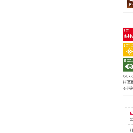
OUR 
料理通
る事