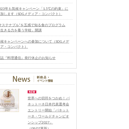
023年も気候キャンペーン「1.5℃の約束」に
参加します（SDGメディア・コンパクト）
“サステナブル”を五感で知る食のプログラム
「生きる力を養う学校」開講
気候キャンペーンへの参加について（SDGメデ
ィア・コンパクト）
雑誌『料理通信』発行休止のお知らせ
世界への切符をつかめ！ パ
ネットーネ日本代表選考会
エントリー開始「パネット
ーネ・ワールドチャンピオ
ンシップ2027」
（08/07更新）