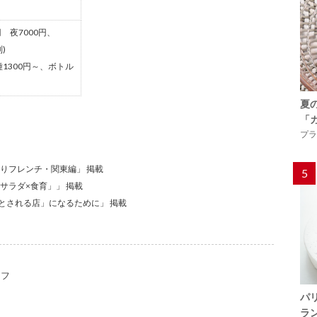
円 夜7000円、
)
種1300円～、ボトル
夏
「
プラ
ありフレンチ・関東編」 掲載
5
サラダ×食育」」 掲載
要とされる店」になるために」 掲載
ェフ
パ
ラ