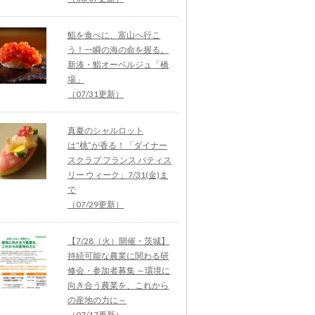
鮨を食べに、富山へ行こ
う！一瞬の海の命を握る。
新湊・鮨オーベルジュ「橋
場」
（07/31更新）
真夏のシャルロット
は“桃”が香る！「ダイナー
スクラブ フランス パティス
リー ウィーク」7/31(金)ま
で
（07/29更新）
【7/28（火）開催・茨城】
持続可能な農業に関わる研
修会・参加者募集 ～環境に
向き合う農業を、これから
の産地の力に～
（07/17更新）