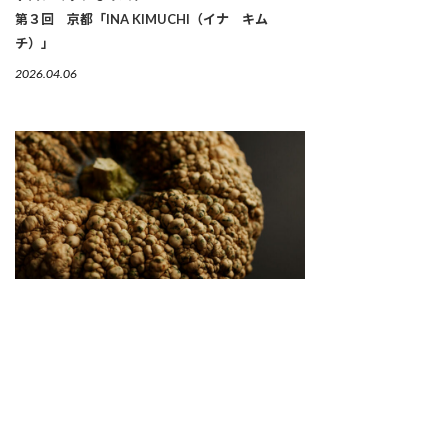
第３回 京都「INA KIMUCHI（イナ キム
チ）」
2026.04.06
繋がりゆく、生命のかたち 「古来種野菜」は、美
しい
2026.04.02