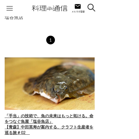
塩谷魚店
1
「手当」の技術で、魚の未来はもっと拓ける。命
をつなぐ魚屋「塩谷魚店」
【青森】中田英寿が案内する、クラフト生産者を
巡る旅＃02