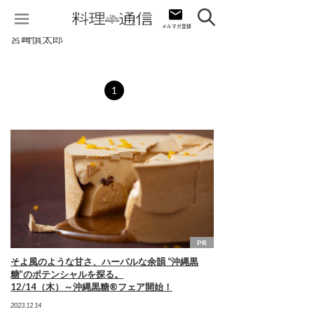
宮﨑慎太郎
1
PR
そよ風のような甘さ、ハーバルな余韻 “沖縄黒
糖”のポテンシャルを探る。
12/14（木）～沖縄黒糖®フェア開始！
2023.12.14