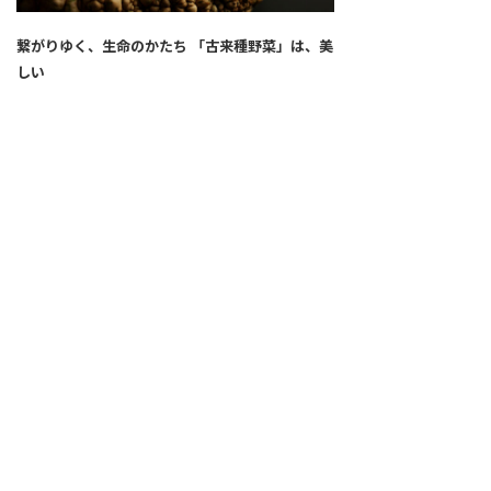
繋がりゆく、生命のかたち 「古来種野菜」は、美
しい
2026.04.02
SNS
ALL
FEATURE
新着記事
注目の動き
MOVEMENT
ワールドガストロノミー
PEOPLE
食のプロたち
未来のレストランへ
寄稿者連載
COVID-19
クリエイター・インタビュー