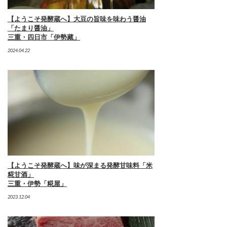
【ようこそ発酵蔵へ】大豆の旨味を味わう醤油
「たまり醤油」
三重・四日市「伊勢藏」
2024.04.22
【ようこそ発酵蔵へ】味が深まる発酵甘味料「米
糀甘酒」
三重・伊勢「糀屋」
2023.12.04