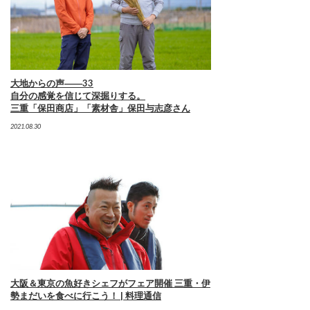
大地からの声――33
自分の感覚を信じて深掘りする。
三重「保田商店」「素材舎」保田与志彦さん
2021.08.30
大阪＆東京の魚好きシェフがフェア開催 三重・伊
勢まだいを食べに行こう！ | 料理通信