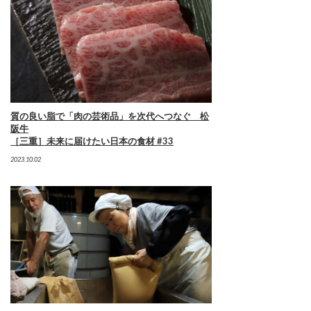
質の良い脂で「肉の芸術品」を次代へつなぐ 松
阪牛
［三重］未来に届けたい日本の食材 #33
2023.10.02