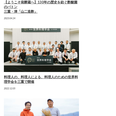
【ようこそ発酵蔵へ】130年の歴史を紡ぐ酢酸菌
のバトン
三重・津「山二造酢」
2023.04.24
料理人の、料理人による、料理人のための世界料
理学会を三重で開催
2022.12.05