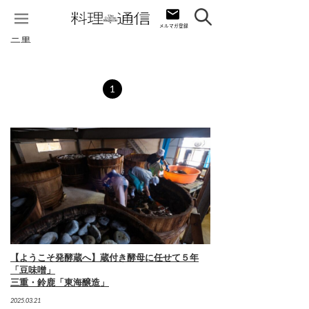
三重
1
【ようこそ発酵蔵へ】蔵付き酵母に任せて５年
「豆味噌」
三重・鈴鹿「東海醸造」
2025.03.21