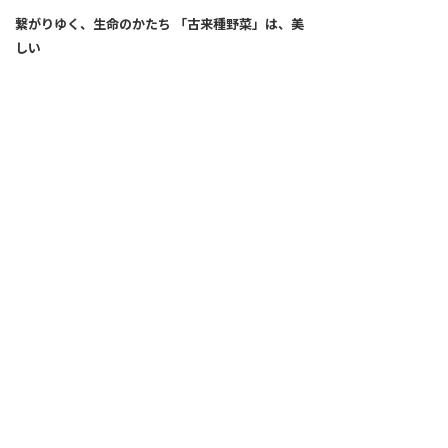
繋がりゆく、生命のかたち 「古来種野菜」は、美
しい
2026.04.02
SNS
ALL
FEATURE
新着記事
注目の動き
MOVEMENT
ワールドガストロノミー
PEOPLE
食のプロたち
未来のレストランへ
食の世界のスペシャリスト
COVID-19
料理人・パン職人・菓子職人