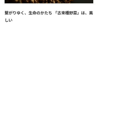
繋がりゆく、生命のかたち 「古来種野菜」は、美
しい
2026.04.02
SNS
ALL
FEATURE
新着記事
注目の動き
MOVEMENT
ワールドガストロノミー
PEOPLE
食のプロたち
未来のレストランへ
食の世界のスペシャリスト
COVID-19
料理人・パン職人・菓子職人