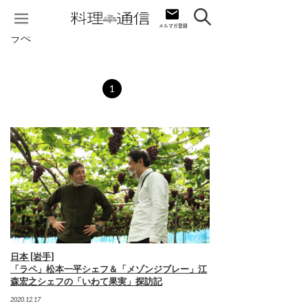
ラぺ
1
日本 [岩手]
「ラペ」松本一平シェフ＆「メゾンジブレー」江
森宏之シェフの「いわて果実」探訪記
2020.12.17