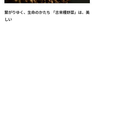
繋がりゆく、生命のかたち 「古来種野菜」は、美
しい
2026.04.02
SNS
ALL
FEATURE
新着記事
注目の動き
MOVEMENT
ワールドガストロノミー
PEOPLE
食のプロたち
未来のレストランへ
食の世界のスペシャリスト
COVID-19
料理人・パン職人・菓子職人