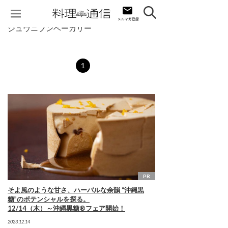
ジュウニブンベーカリー
1
PR
そよ風のような甘さ、ハーバルな余韻 “沖縄黒
糖”のポテンシャルを探る。
12/14（木）～沖縄黒糖®フェア開始！
2023.12.14