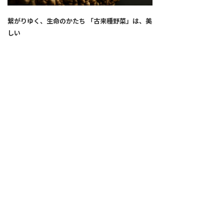
繋がりゆく、生命のかたち 「古来種野菜」は、美
しい
2026.04.02
SNS
ALL
FEATURE
新着記事
注目の動き
MOVEMENT
ワールドガストロノミー
PEOPLE
食のプロたち
未来のレストランへ
食の世界のスペシャリスト
COVID-19
料理人・パン職人・菓子職人