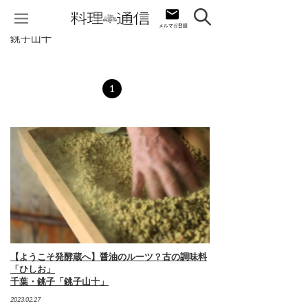
銚子山十
1
【ようこそ発酵蔵へ】醤油のルーツ？古の調味料
「ひしお」
千葉・銚子「銚子山十」
2023.02.27