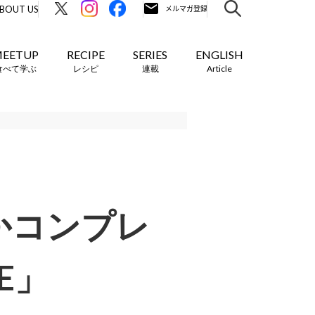
BOUT US
EETUP
RECIPE
SERIES
ENGLISH
食べて学ぶ
レシピ
連載
Article
かコンプレ
E」