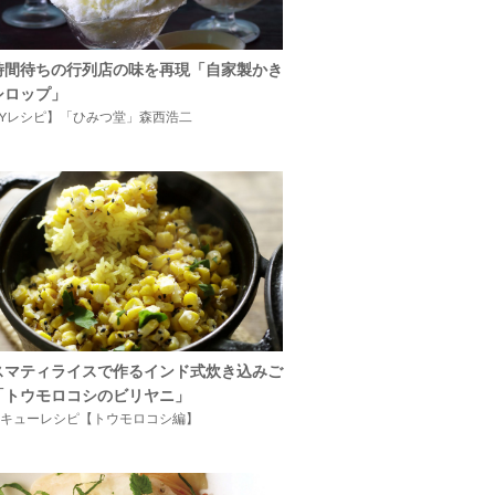
時間待ちの行列店の味を再現「自家製かき
シロップ」
IYレシピ】「ひみつ堂」森西浩二
スマティライスで作るインド式炊き込みご
「トウモロコシのビリヤニ」
キューレシピ【トウモロコシ編】