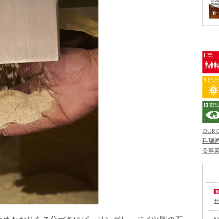
OUR 
料理通
る事