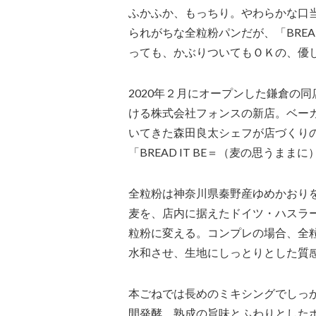
ふかふか、もっちり。やわらかな口
られがちな全粒粉パンだが、「BREA
っても、かぶりついてもＯＫの、優
2020年２月にオープンした鎌倉の
ける株式会社フォンスの新店。ベー
いてきた森田良太シェフが店づくり
「BREAD IT BE＝（麦の思うま
全粒粉は神奈川県秦野産ゆめかおり
麦を、店内に据えたドイツ・ハスラ
粒粉に変える。コンプレの場合、全
水和させ、生地にしっとりとした質
本ごねでは長めのミキシングでしっか
間発酵、熟成の旨味とふわりとした