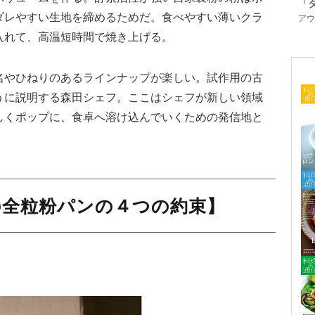
「
ダレやすい生地を締めるためだ。食べやすい薄いクラ
アウ
入れて、高温短時間で焼き上げる。
名やひねりのあるラインナップが楽しい。試作用の古
うに説明する森田シェフ。ここはシェフが新しい領域
しくポップに、食卓へ溶け込んでいくための発信地と
E」の全粒粉パンの４つの約束】