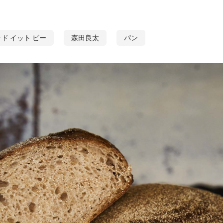
ド イット ビー
森田良太
パン