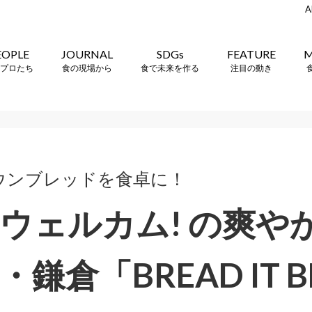
A
EOPLE
JOURNAL
SDGs
FEATURE
M
プロたち
食の現場から
食で未来を作る
注目の動き
ウンブレッドを食卓に！
ウェルカム! の爽や
鎌倉「BREAD IT B