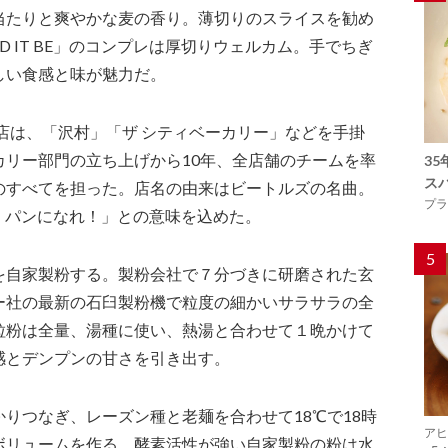
当たりと爽やかな麦の香り。薄切りのスライスを勧め
D IT BE」のコンプレは厚切りウェルカム。手でちぎ
しい食感と味が魅力だ。
同店は、「沢村」「ザ シティベーカリー」などを手掛
カリー部門の立ち上げから10年、全店舗のチームを率
3
ス
のすべてを担った。店名の由来はビートルズの名曲。
プラ
まに）パンになれ！」との意味を込めた。
5
を自家製粉する。製粉会社で７分づきに研磨された玄
ー社の最新の石臼製粉機で粒度の細かいサラサラの全
粒粉は全量、湯種に使い、熱湯と合わせて１晩かけて
感とデンプンの甘さを引き出す。
りつなぎ、レーズン種と老麺を合わせて18℃で18時
アヒ
ボリュームを作る。酵素活性が強い自家製粉の粉は水