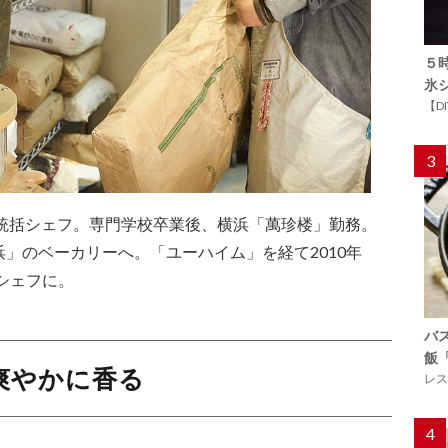
５
氷
【D
3
」統括シェフ。専門学校卒業後、横浜「萬珍楼」勤務。
」のベーカリーへ。「ユーハイム」を経て2010年
店シェフに。
バ
飯
爽やかに香る
レス
4