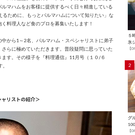
パルマハムをお客様に提供するべく日々精進している
伝えるために、もっとパルマハムについて知りたい」な
抱く料理人など食のプロを募集いたします！
５
の中から1～2名、パルマハム・スペシャリストに弟子
氷
、さらに極めていただきます。普段疑問に思っていた
【D
ます。その様子を『料理通信』11月号（１０/６
2
す。
シャリストの紹介＞
グ
1
【D