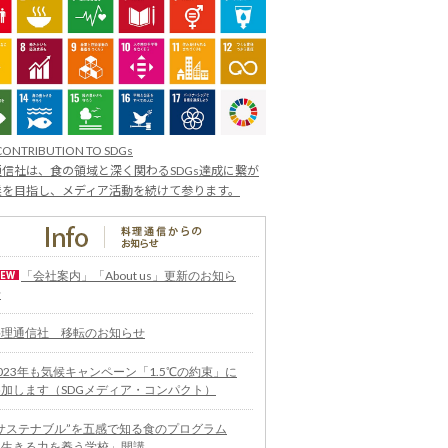
CONTRIBUTION TO SDGs
信社は、食の領域と深く関わるSDGs達成に繋が
業を目指し、メディア活動を続けて参ります。
「会社案内」「About us」更新のお知ら
せ
料理通信社 移転のお知らせ
023年も気候キャンペーン「1.5℃の約束」に
参加します（SDGメディア・コンパクト）
“サステナブル”を五感で知る食のプログラム
「生きる力を養う学校」開講