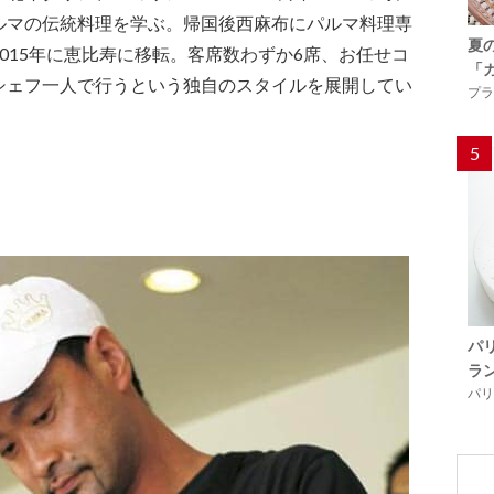
ルマの伝統料理を学ぶ。帰国後⻄⿇布にパルマ料理専
夏
015年に恵⽐寿に移転。客席数わずか6席、お任せコ
「
シェフ⼀⼈で⾏うという独⾃のスタイルを展開してい
プラ
5
パ
ラ
パリ「