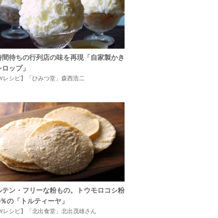
時間待ちの行列店の味を再現「自家製かき
シロップ」
IYレシピ】「ひみつ堂」森西浩二
ルテン・フリーな粉もの。トウモロコシ粉
00％の「トルティーヤ」
IYレシピ】「北出食堂」北出茂雄さん