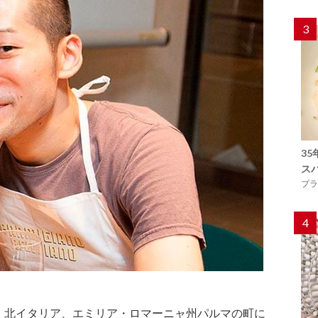
3
3
ス
プラ
4
、北イタリア、エミリア・ロマーニャ州パルマの町に