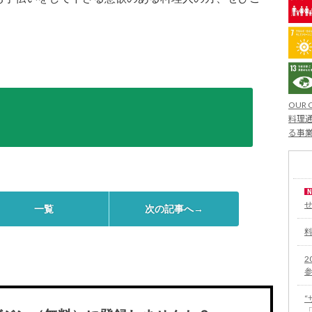
OUR 
料理通
る事
一覧
次の記事へ→
2