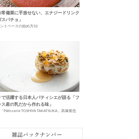
の常備菜に手放せない、エナジードリンク
ガスパチョ」
ントベースの始め方32
リで活躍する日本人パティシエが語る「フ
ンス産の乳だから作れる味」
Pâtisserie TOSHIYA TAKATSUKA」高塚俊也