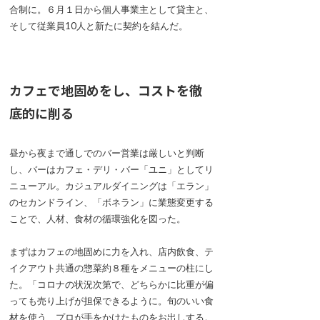
合制に。６月１日から個人事業主として貸主と、
そして従業員10人と新たに契約を結んだ。
カフェで地固めをし、コストを徹
底的に削る
昼から夜まで通しでのバー営業は厳しいと判断
し、バーはカフェ・デリ・バー「ユニ」としてリ
ニューアル。カジュアルダイニングは「エラン」
のセカンドライン、「ボネラン」に業態変更する
ことで、人材、食材の循環強化を図った。
まずはカフェの地固めに力を入れ、店内飲食、テ
イクアウト共通の惣菜約８種をメニューの柱にし
た。「コロナの状況次第で、どちらかに比重が偏
っても売り上げが担保できるように。旬のいい食
材を使う、プロが手をかけたものをお出しする。