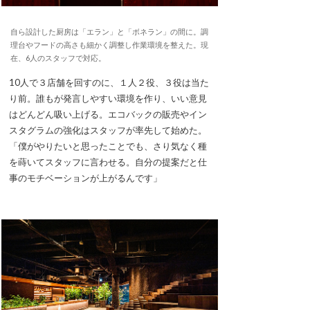
自ら設計した厨房は「エラン」と「ボネラン」の間に。調
理台やフードの高さも細かく調整し作業環境を整えた。現
在、6人のスタッフで対応。
10人で３店舗を回すのに、１人２役、３役は当た
り前。誰もが発言しやすい環境を作り、いい意見
はどんどん吸い上げる。エコバックの販売やイン
スタグラムの強化はスタッフが率先して始めた。
「僕がやりたいと思ったことでも、さり気なく種
を蒔いてスタッフに言わせる。自分の提案だと仕
事のモチベーションが上がるんです」