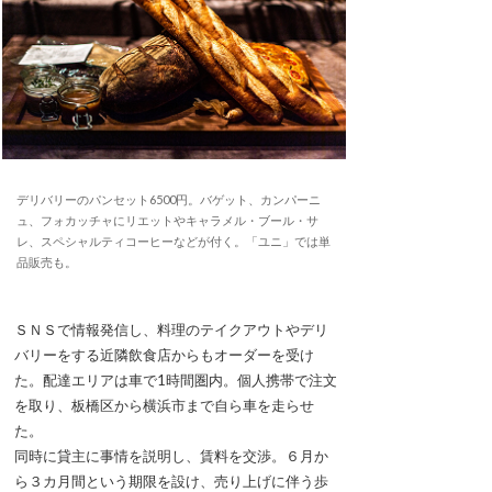
デリバリーのパンセット6500円。バゲット、カンパーニ
ュ、フォカッチャにリエットやキャラメル・ブール・サ
レ、スペシャルティコーヒーなどが付く。「ユニ」では単
品販売も。
ＳＮＳで情報発信し、料理のテイクアウトやデリ
バリーをする近隣飲食店からもオーダーを受け
た。配達エリアは車で1時間圏内。個人携帯で注文
を取り、板橋区から横浜市まで自ら車を走らせ
た。
同時に貸主に事情を説明し、賃料を交渉。６月か
ら３カ月間という期限を設け、売り上げに伴う歩