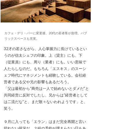
カフェ・デリ・バーに変更後、20代の若者客が急増。パブ
リックスペースも充実。
32才の若さながら、人心掌握力に長けているとい
うのが信太シェフの印象。上（貸主）にも、下
（従業員）にも、周り（業者）にも。いい意味で
人たらしなのだ。もちろん「エスキス」のスーシ
ェフ時代にマネジメントも経験している。会社経
営者である父や兄の影響もあるだろう。
「父は最初から“商売は一人で始めないとダメだ”と
共同経営に反対でしたし、兄からは“経営者として
は二流だな”と、まだ散々ないわれようです」と、
笑う。
９月に入っても「エラン」はまだ完全再開と言い
切れない状況だ。２組の予約が埋まらない日もあ