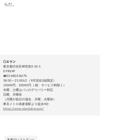
らだ。
◎エラン
東京都渋谷区神宮前5-10-1
GYRE4F
☎03-6803-8670
18:00～21:00LO （9月現在2組限定）
15000円、20000円（ 税・サービス料除く）
水曜、土曜はパンのデリバリー対応
日曜、月曜休
（月曜が祝日の場合、月曜、火曜休）
東京メトロ表参道駅より徒歩4分
https://www.elantokyo.com/
未来のレストランへ