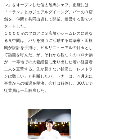
ン」をオープンした信太竜馬シェフ。正確には
「エラン」とカジュアルダイニング、バーの３店
舗を、仲間と共同出資して開業、運営する形でス
タートした。
１０００㎡のフロアに３店舗がシームレスに連な
る食空間は、パリを拠点に活動する建築家・田根
剛が設計を手掛け、ビルリニューアルの目玉とし
て話題を呼んだ。が、それから程なくのコロナ禍
が、一等地での大箱経営に乗り出した若い経営者
二人を直撃する。先が見えない状況に「レストラ
ンは難しい」と判断したパートナーは、４月末に
事業からの撤退を即決。会社は解体し、30人いた
従業員は一旦解雇した。