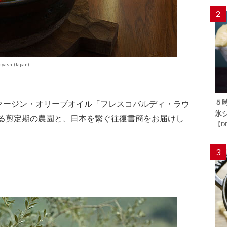
2
ayashi(Japan)
５
ァージン・オリーブオイル「フレスコバルディ・ラウ
氷
える剪定期の農園と、日本を繋ぐ往復書簡をお届けし
【D
3