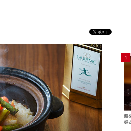
1
鮨
握