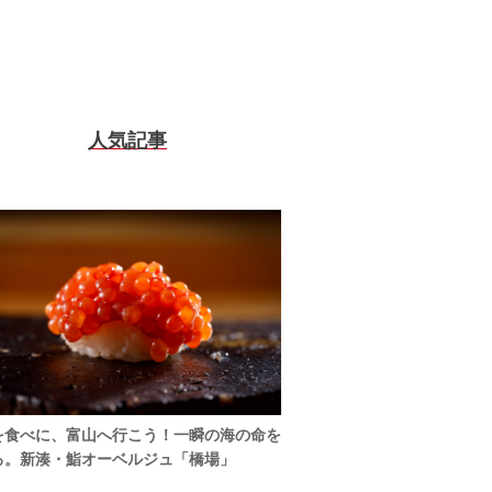
人気記事
を食べに、富山へ行こう！一瞬の海の命を
る。新湊・鮨オーベルジュ「橋場」