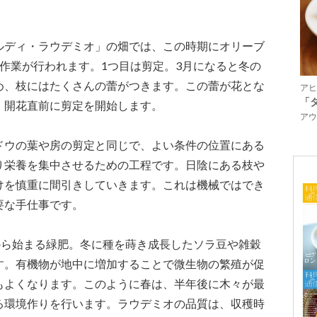
ルディ・ラウデミオ」の畑では、この時期にオリーブ
作業が行われます。1つ目は剪定。3月になると冬の
め、枝にはたくさんの蕾がつきます。この蕾が花とな
アヒ
「
、開花直前に剪定を開始します。
アウ
ドウの葉や房の剪定と同じで、よい条件の位置にある
り栄養を集中させるための工程です。日陰にある枝や
けを慎重に間引きしていきます。これは機械ではでき
要な手仕事です。
から始まる緑肥。冬に種を蒔き成長したソラ豆や雑穀
す。有機物が地中に増加することで微生物の繁殖が促
もよくなります。このように春は、半年後に木々が最
る環境作りを行います。ラウデミオの品質は、収穫時