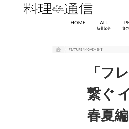
HOME
ALL
P
新着記事
食の
FEATURE / MOVEMENT
「フ
繋ぐ 
春夏