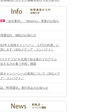
「会社案内」「About us」更新のお知ら
せ
料理通信社 移転のお知らせ
023年も気候キャンペーン「1.5℃の約束」に
参加します（SDGメディア・コンパクト）
“サステナブル”を五感で知る食のプログラム
「生きる力を養う学校」開講
気候キャンペーンへの参加について（SDGメデ
ィア・コンパクト）
雑誌『料理通信』発行休止のお知らせ