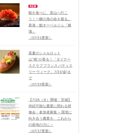
鮨を食べに、富山へ行こ
う！一瞬の海の命を握る。
新湊・鮨オーベルジュ「橋
場」
（07/31更新）
真夏のシャルロット
は“桃”が香る！「ダイナー
スクラブ フランス パティス
リー ウィーク」7/31(金)ま
で
（07/29更新）
【7/28（火）開催・茨城】
持続可能な農業に関わる研
修会・参加者募集 ～環境に
向き合う農業を、これから
の産地の力に～
（07/17更新）