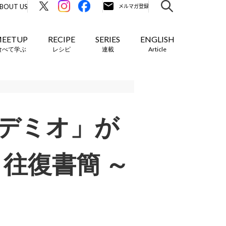
BOUT US
EETUP
RECIPE
SERIES
ENGLISH
食べて学ぶ
レシピ
連載
Article
デミオ」が
 往復書簡 ～