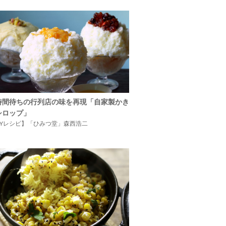
時間待ちの行列店の味を再現「自家製かき
シロップ」
IYレシピ】「ひみつ堂」森西浩二