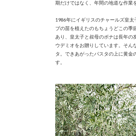
期だけではなく、年間の地道な作業
1986年にイギリスのチャールズ皇
ブの苗を植えたのもちょうどこの季
あり、皇太子と叔母のボナは長年の
ウデミオをお贈りしています。そん
タ。できあがったパスタの上に黄金
す。