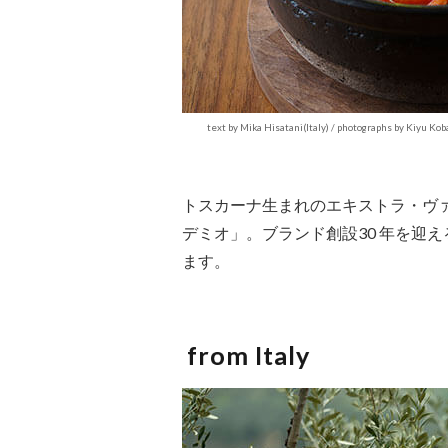
text by Mika Hisatani(Italy) / photographs by Kiyu Kob
トスカーナ生まれのエキストラ・ヴ
デミオ」。ブランド創設30 年を迎
ます。
from Italy