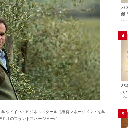
バ
飯
レス
4
3
ス
プラ
の大学やドイツのビジネススクールで経営マネージメントを学
5
ウデミオのブランドマネージャーに。