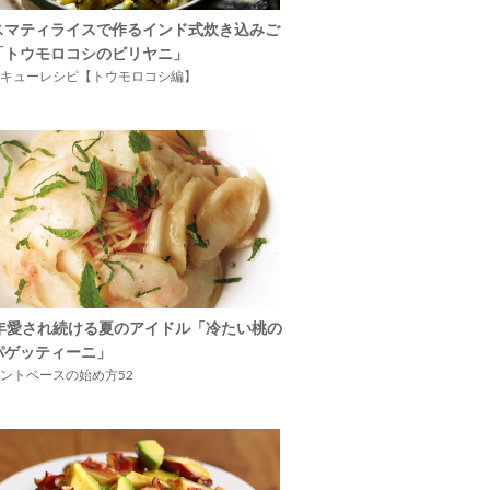
スマティライスで作るインド式炊き込みご
「トウモロコシのビリヤニ」
キューレシピ【トウモロコシ編】
5年愛され続ける夏のアイドル「冷たい桃の
パゲッティーニ」
ントベースの始め方52