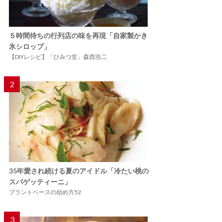
５時間待ちの行列店の味を再現「自家製かき
氷シロップ」
【DIYレシピ】「ひみつ堂」森西浩二
2
35年愛され続ける夏のアイドル「冷たい桃の
スパゲッティーニ」
プラントベースの始め方52
3