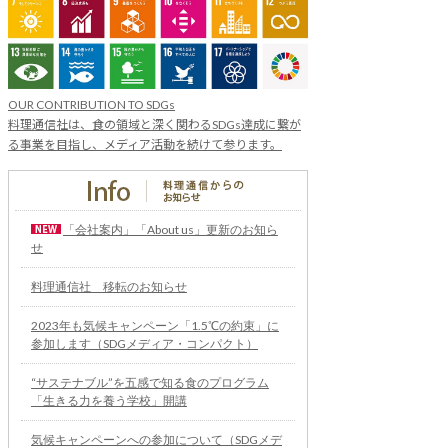
OUR CONTRIBUTION TO SDGs
料理通信社は、食の領域と深く関わるSDGs達成に繋が
る事業を目指し、メディア活動を続けて参ります。
「会社案内」「About us」更新のお知ら
せ
料理通信社 移転のお知らせ
2023年も気候キャンペーン「1.5℃の約束」に
参加します（SDGメディア・コンパクト）
“サステナブル”を五感で知る食のプログラム
「生きる力を養う学校」開講
気候キャンペーンへの参加について（SDGメデ