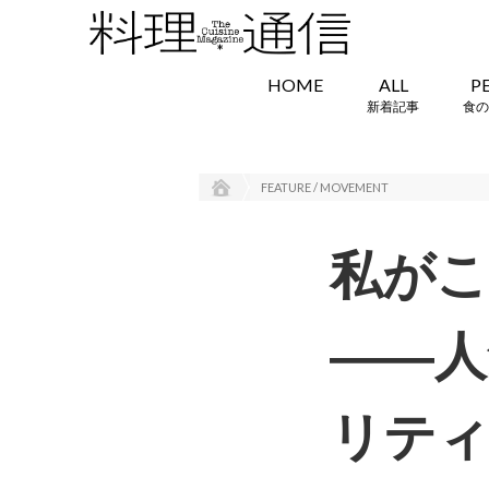
HOME
ALL
P
新着記事
食の
FEATURE / MOVEMENT
私がこ
――人
リティ