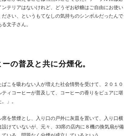
インテリアはないけれど、どうぞお砂糖はご自由にお使い
ください、というもてなしの気持ちのシンボルだったんで
ある文子さん。
ヒーの普及と共に分煙化。
たばこを吸わない人が増えた社会情勢を受けて、２０１０
ルティコーヒーが普及して、コーヒーの香りをピュアに堪
た。」。
ル席を禁煙とし、入り口の戸外に灰皿を置いて、入り口横
は設けていないが、元々、33席の店内に８機の換気扇が備
している。問題なく分煙が成立しているという。