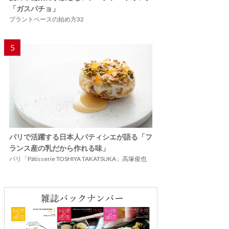
「ガスパチョ」
プラントベースの始め方32
5
パリで活躍する日本人パティシエが語る「フ
ランス産の乳だから作れる味」
パリ「Pâtisserie TOSHIYA TAKATSUKA」高塚俊也