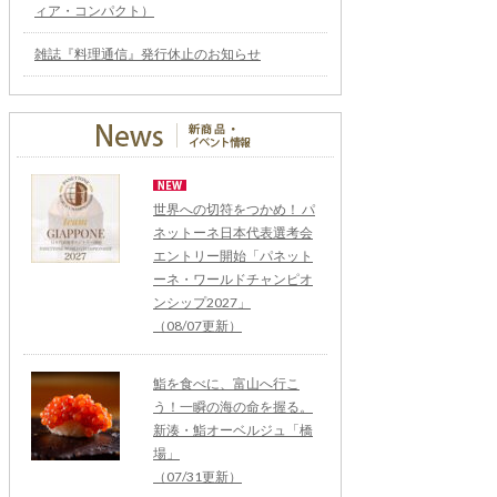
ィア・コンパクト）
雑誌『料理通信』発行休止のお知らせ
世界への切符をつかめ！ パ
ネットーネ日本代表選考会
エントリー開始「パネット
ーネ・ワールドチャンピオ
ンシップ2027」
（08/07更新）
鮨を食べに、富山へ行こ
う！一瞬の海の命を握る。
新湊・鮨オーベルジュ「橋
場」
（07/31更新）