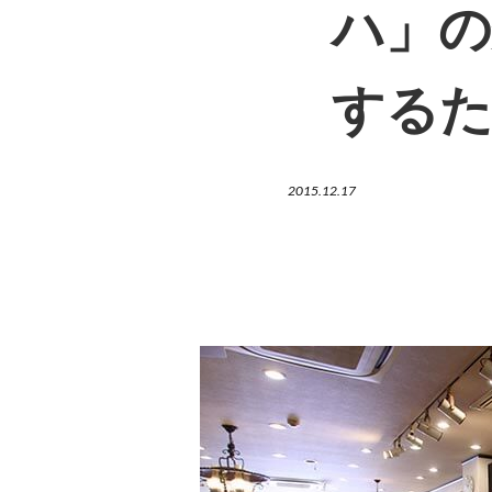
ハ」の
する
2015.12.17