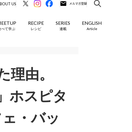
BOUT US
EETUP
RECIPE
SERIES
ENGLISH
食べて学ぶ
レシピ
連載
Article
た理由。
」ホスピタ
フェ・バッ