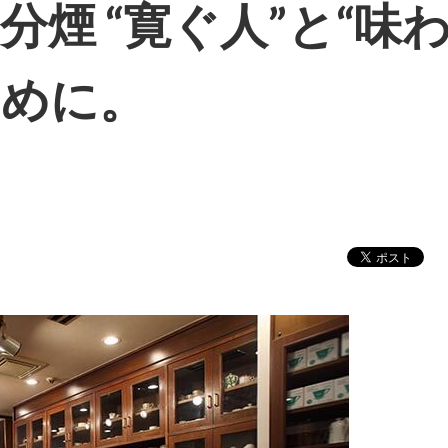
分煙 “寛ぐ人”と“味
ために。