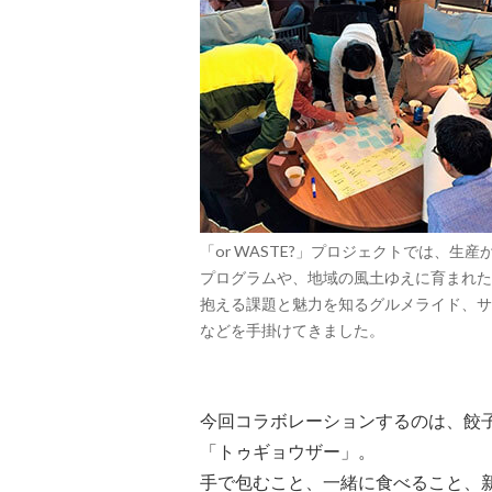
「or WASTE?」プロジェクトでは、
プログラムや、地域の風土ゆえに育まれた
抱える課題と魅力を知るグルメライド、サ
などを手掛けてきました。
今回コラボレーションするのは、餃
「トゥギョウザー」。
手で包むこと、一緒に食べること、