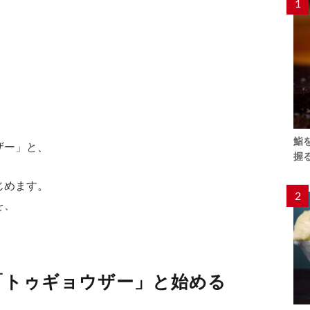
1
鮨
ザー」と、
握
じめます。
2
を、
「トゥギョウザー」と始める
。