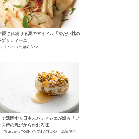
5年愛され続ける夏のアイドル「冷たい桃の
パゲッティーニ」
ントベースの始め方52
リで活躍する日本人パティシエが語る「フ
ンス産の乳だから作れる味」
Pâtisserie TOSHIYA TAKATSUKA」高塚俊也