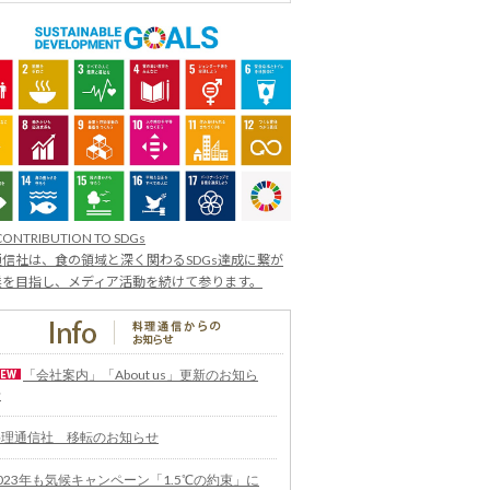
CONTRIBUTION TO SDGs
信社は、食の領域と深く関わるSDGs達成に繋が
業を目指し、メディア活動を続けて参ります。
「会社案内」「About us」更新のお知ら
せ
料理通信社 移転のお知らせ
023年も気候キャンペーン「1.5℃の約束」に