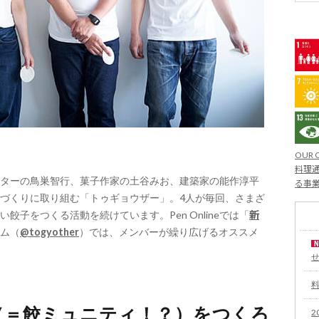
OUR 
料理通
ターの鳥巣智行、菓子作家の土谷みお、建築家の能作淳平
る事
づくりに取り組む「トゥギョウザー」。4人が毎回、さまざ
子をつくる活動を続けています。Pen Onlineでは「
新
ム（
@togyother
）では、メンバーが繰り広げるオススメ
（＝餃ミュニティ！？）をつくろ
2