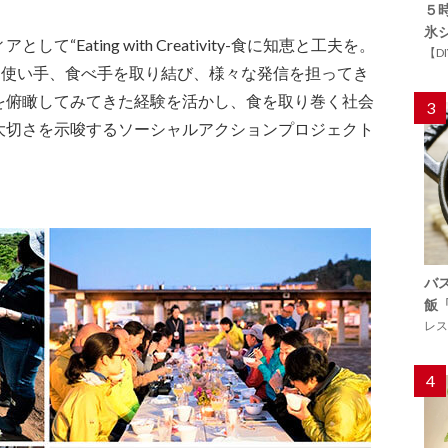
５
氷
Eating with Creativity-食に知恵と工夫を。
【D
、使い手、食べ手を取り結び、様々な発信を担ってき
を俯瞰してみてきた経験を活かし、食を取り巻く社会
3
大切さを示唆するソーシャルアクションプロジェクト
バ
飯
レス
4