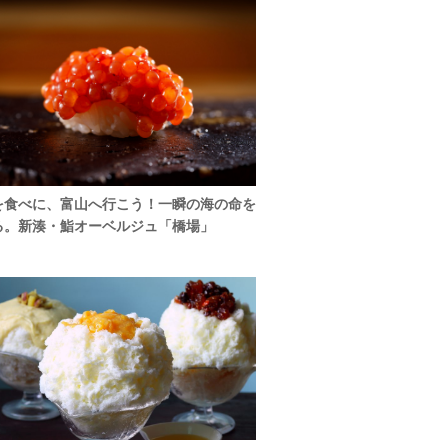
を食べに、富山へ行こう！一瞬の海の命を
る。新湊・鮨オーベルジュ「橋場」