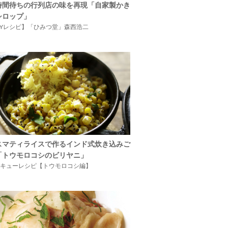
時間待ちの行列店の味を再現「自家製かき
シロップ」
IYレシピ】「ひみつ堂」森西浩二
スマティライスで作るインド式炊き込みご
「トウモロコシのビリヤニ」
キューレシピ【トウモロコシ編】