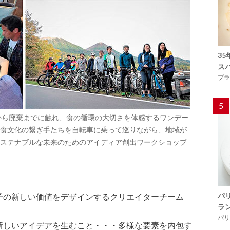
3
ス
プラ
5
生産から廃棄までに触れ、食の循環の大切さを体感するワンデー
食文化の繋ぎ手たちを自転車に乗って巡りながら、地域が
ステナブルな未来のためのアイディア創出ワークショップ
パ
子の新しい価値をデザインするクリエイターチーム
ラ
パリ「
新しいアイデアを生むこと・・・多様な要素を内包す