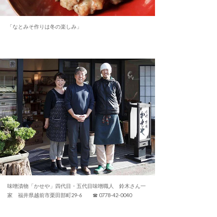
「なとみそ作りは冬の楽しみ」
味噌漬物「かせや」四代目・五代目味噌職人 鈴木さん一
家 福井県越前市栗田部町29-6 ☎ 0778-42-0040