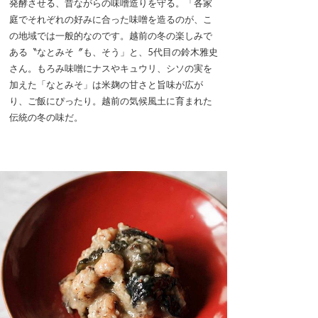
発酵させる、昔ながらの味噌造りを守る。「各家
庭でそれぞれの好みに合った味噌を造るのが、こ
の地域では一般的なのです。越前の冬の楽しみで
ある〝なとみそ〞も、そう」と、5代目の鈴木雅史
さん。もろみ味噌にナスやキュウリ、シソの実を
加えた「なとみそ」は米麹の甘さと旨味が広が
り、ご飯にぴったり。越前の気候風土に育まれた
伝統の冬の味だ。