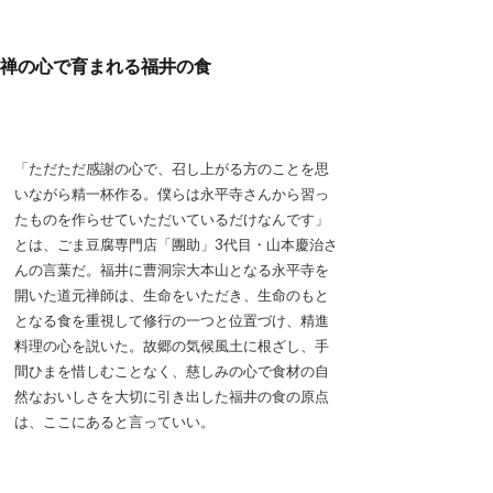
禅の心で育まれる福井の食
「ただただ感謝の心で、召し上がる方のことを思
いながら精一杯作る。僕らは永平寺さんから習っ
たものを作らせていただいているだけなんです」
とは、ごま豆腐専門店「團助」3代目・山本慶治さ
んの言葉だ。福井に曹洞宗大本山となる永平寺を
開いた道元禅師は、生命をいただき、生命のもと
となる食を重視して修行の一つと位置づけ、精進
料理の心を説いた。故郷の気候風土に根ざし、手
間ひまを惜しむことなく、慈しみの心で食材の自
然なおいしさを大切に引き出した福井の食の原点
は、ここにあると言っていい。