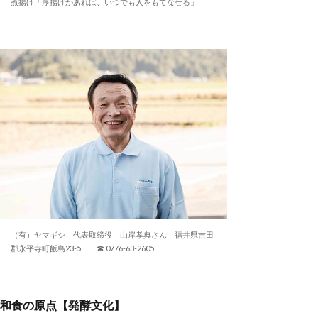
煮揚げ「厚揚げがあれば、いつでも人をもてなせる」
（有）ヤマギシ 代表取締役 山岸孝典さん 福井県吉田
郡永平寺町飯島23-5 ☎ 0776-63-2605
和食の原点【発酵文化】