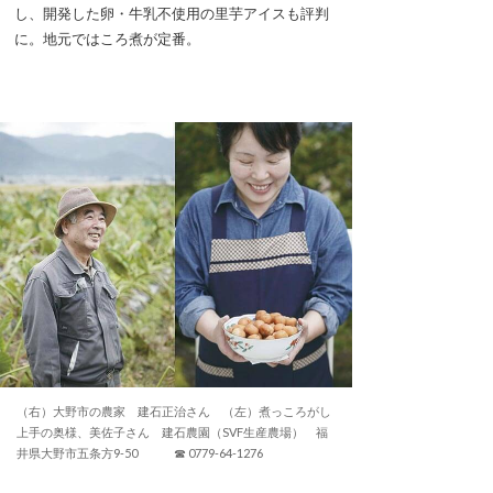
し、開発した卵・牛乳不使用の里芋アイスも評判
に。地元ではころ煮が定番。
（右）大野市の農家 建石正治さん （左）煮っころがし
上手の奥様、美佐子さん 建石農園（SVF生産農場） 福
井県大野市五条方9-50 ☎ 0779-64-1276