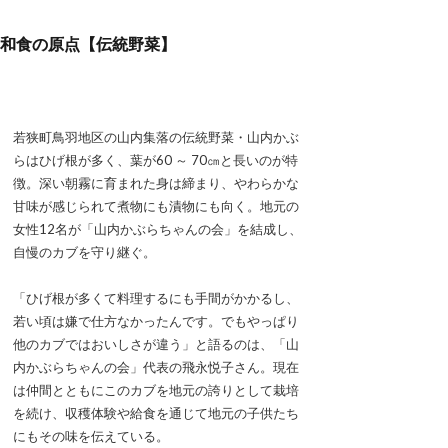
和食の原点【伝統野菜】
若狭町鳥羽地区の山内集落の伝統野菜・山内かぶ
らはひげ根が多く、葉が60 ～ 70㎝と長いのが特
徴。深い朝霧に育まれた身は締まり、やわらかな
甘味が感じられて煮物にも漬物にも向く。地元の
女性12名が「山内かぶらちゃんの会」を結成し、
自慢のカブを守り継ぐ。
「ひげ根が多くて料理するにも手間がかかるし、
若い頃は嫌で仕方なかったんです。でもやっぱり
他のカブではおいしさが違う」と語るのは、「山
内かぶらちゃんの会」代表の飛永悦子さん。現在
は仲間とともにこのカブを地元の誇りとして栽培
を続け、収穫体験や給食を通じて地元の子供たち
にもその味を伝えている。