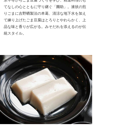
てなしの心とともに守り継ぐ「團助」。液状の煎
りごまに吉野晒製法の本葛、清涼な地下水を加え
て練り上げたごま豆腐はとろりとやわらかく、上
品な味と香りが広がる。みそだれを添えるのが伝
統スタイル。