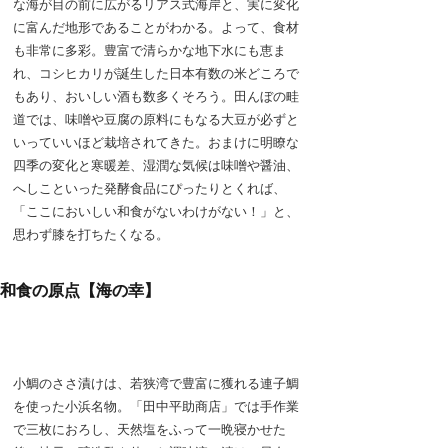
な海が目の前に広がるリアス式海岸と、実に変化
に富んだ地形であることがわかる。よって、食材
も非常に多彩。豊富で清らかな地下水にも恵ま
れ、コシヒカリが誕生した日本有数の米どころで
もあり、おいしい酒も数多くそろう。田んぼの畦
道では、味噌や豆腐の原料にもなる大豆が必ずと
いっていいほど栽培されてきた。おまけに明瞭な
四季の変化と寒暖差、湿潤な気候は味噌や醤油、
へしこといった発酵食品にぴったりとくれば、
「ここにおいしい和食がないわけがない！」と、
思わず膝を打ちたくなる。
和食の原点【海の幸】
小鯛のささ漬けは、若狭湾で豊富に獲れる連子鯛
を使った小浜名物。「田中平助商店」では手作業
で三枚におろし、天然塩をふって一晩寝かせた