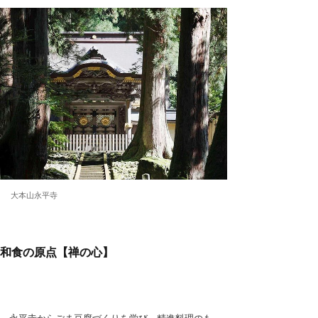
大本山永平寺
和食の原点【禅の心】
永平寺からごま豆腐づくりを学び、精進料理のも