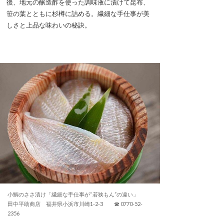
後、地元の醸造酢を使った調味液に漬けて昆布、
笹の葉とともに杉樽に詰める。繊細な手仕事が美
しさと上品な味わいの秘訣。
小鯛のささ漬け「繊細な手仕事が“若狭もん”の違い」
田中平助商店 福井県小浜市川崎1-2-3 ☎ 0770-52-
2356