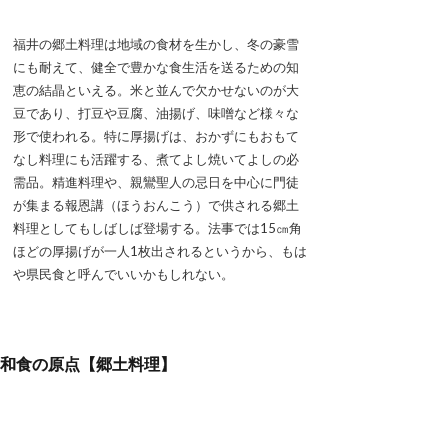
福井の郷土料理は地域の食材を生かし、冬の豪雪
にも耐えて、健全で豊かな食生活を送るための知
恵の結晶といえる。米と並んで欠かせないのが大
豆であり、打豆や豆腐、油揚げ、味噌など様々な
形で使われる。特に厚揚げは、おかずにもおもて
なし料理にも活躍する、煮てよし焼いてよしの必
需品。精進料理や、親鸞聖人の忌日を中心に門徒
が集まる報恩講（ほうおんこう）で供される郷土
料理としてもしばしば登場する。法事では15㎝角
ほどの厚揚げが一人1枚出されるというから、もは
や県民食と呼んでいいかもしれない。
和食の原点【郷土料理】