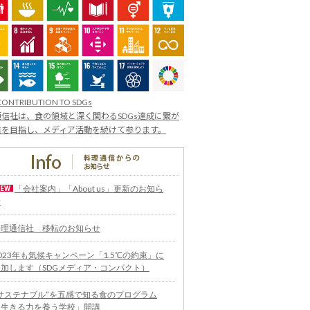
CONTRIBUTION TO SDGs
信社は、食の領域と深く関わるSDGs達成に繋が
業を目指し、メディア活動を続けて参ります。
「会社案内」「About us」更新のお知ら
せ
料理通信社 移転のお知らせ
023年も気候キャンペーン「1.5℃の約束」に
参加します（SDGメディア・コンパクト）
“サステナブル”を五感で知る食のプログラム
「生きる力を養う学校」開講