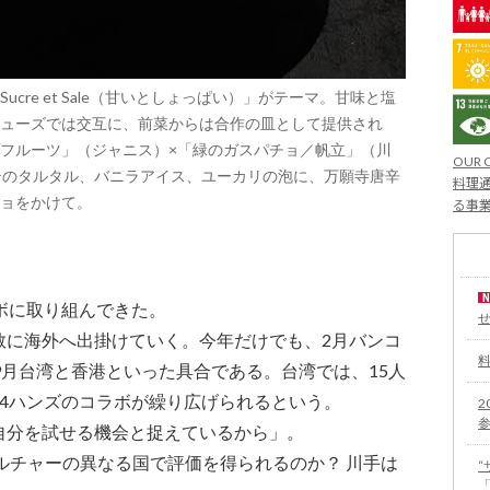
re et Sale（甘いとしょっぱい）」がテーマ。甘味と塩
ューズでは交互に、前菜からは合作の皿として提供され
フルーツ」（ジャニス）×「緑のガスパチョ／帆立」（川
OUR 
テのタルタル、バニラアイス、ユーカリの泡に、万願寺唐辛
料理通
ョをかけて。
る事
ボに取り組んできた。
敢に海外へ出掛けていく。今年だけでも、2月バンコ
9月台湾と香港といった具合である。台湾では、15人
4ハンズのコラボが繰り広げられるという。
2
自分を試せる機会と捉えているから」。
ルチャーの異なる国で評価を得られるのか？ 川手は