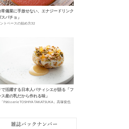
の常備菜に手放せない、エナジードリンク
ガスパチョ」
ントベースの始め方32
リで活躍する日本人パティシエが語る「フ
ンス産の乳だから作れる味」
Pâtisserie TOSHIYA TAKATSUKA」高塚俊也