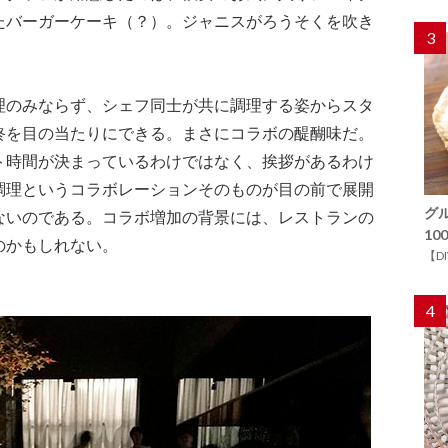
たバーガーケーキ（？）。ジャニスがろうそくを吹き
3
理のみならず、シェフ同士が共に調理する姿からスタ
終を目の当たりにできる。まさにコラボの醍醐味だ。
ト時間が決まっているわけではなく、挨拶があるわけ
調理というコラボレーションそのものが目の前で展開
グ
ないのである。コラボ増加の背景には、レストランの
1
のかもしれない。
【D
4