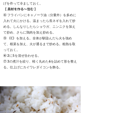
げを作って冷ましておく。
【 具材を作る～包む 】
④
フライパンにキャノーラ油（分量外）を多めに
入れて火にかける。温まったら長ネギを入れて炒
める。しんなりしたらショウガ、ニンニクを加え
て炒め、さらに鶏肉を加え炒める。
⑤
（C）
を加える。全体が馴染んだら火を強め
て、根菜を加え、火が通るまで炒める。粗熱を取
っておく。
⑥
2
に
5
を混ぜ合わせる。
⑦
3
の煮汁を絞り、軽く丸めた
6
を詰めて形を整え
る。仕上げにカイワレダイコンを飾る。