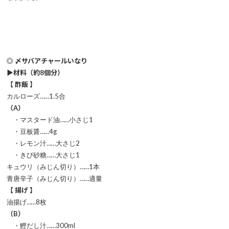
◎ 〆サバアチャールいなり
▶材料（約8個分）
【 酢飯 】
カルローズ……1.5合
（A）
・マスタード油……小さじ1
・豆板醤……4g
・レモン汁……大さじ2
・きび砂糖……大さじ1
キュウリ（みじん切り）……1本
青唐辛子（みじん切り）……適量
【 揚げ 】
油揚げ……8枚
（B）
・鰹だし汁……300ml