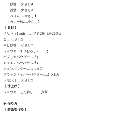
・砂糖……大さじ4
・醤油……大さじ3
・みりん……大さじ1
・カレー粉……小さじ2
【 具材 】
〆サバ（1㎝角）……半身2枚（約260g）
塩……小さじ2
キビ砂糖……小さじ2
ショウガ（すりおろし）……5g
パプリカパウダー……6g
カイエンペッパー……3g
クミンパウダー……1つまみ
ブラックペッパーパウダー……1つまみ
レモン汁……大さじ2
【 仕上げ 】
ショウガ（せん切り）……少量
▶ 作り方
【 酢飯を作る 】