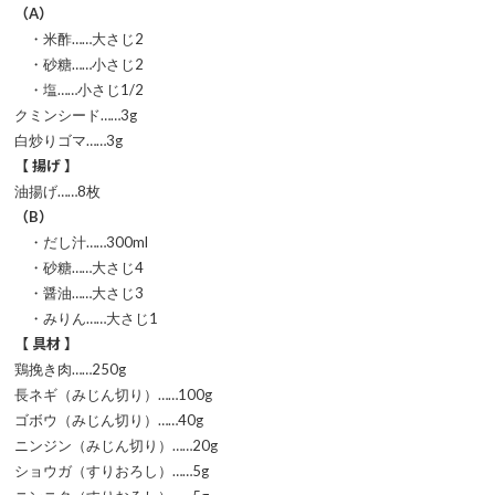
（A）
・米酢……大さじ2
・砂糖……小さじ2
・塩……小さじ1/2
クミンシード……3g
白炒りゴマ……3g
【 揚げ 】
油揚げ……8枚
（B）
・だし汁……300ml
・砂糖……大さじ4
・醤油……大さじ3
・みりん……大さじ1
【 具材 】
鶏挽き肉……250g
長ネギ（みじん切り）……100g
ゴボウ（みじん切り）……40g
ニンジン（みじん切り）……20g
ショウガ（すりおろし）……5g