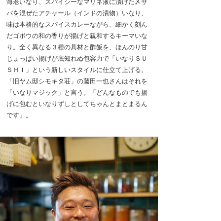
海老いなり、スパイシーなマリネ液に漬けた〆サ
バを混ぜたアチャール（インドの漬物）いなり、
味は本格的なスパイスカレーながら、細かく刻ん
だゴボウの和の香りが揚げと親和するキーマいな
り。全く異なる３種の具材と酢飯を、ほんのり甘
じょっぱい揚げが底知れぬ包容力で「いなりＳＵ
ＳＨＩ」という新しいスタイルに仕立て上げる。
「旧ヤム邸シモキタ荘」の藤田一也さんはそれを
「いなりマジック」と言う。「どんなものでも揚
げに包むといなりずしとしてちゃんとまとまるん
です」。