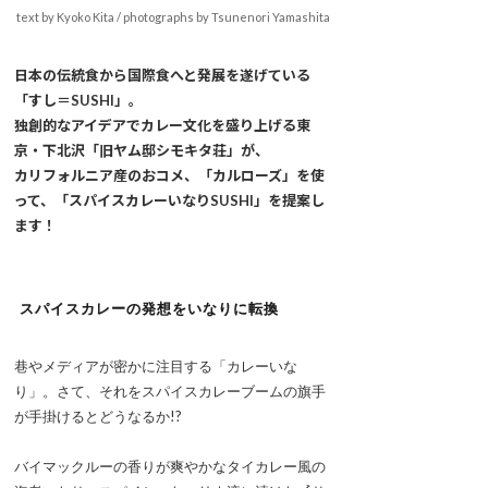
text by Kyoko Kita / photographs by Tsunenori Yamashita
日本の伝統食から国際食へと発展を遂げている
「すし＝SUSHI」。
独創的なアイデアでカレー文化を盛り上げる東
京・下北沢「旧ヤム邸シモキタ荘」が、
カリフォルニア産のおコメ、「カルローズ」を使
って、「スパイスカレーいなりSUSHI」を提案し
ます！
スパイスカレーの発想をいなりに転換
巷やメディアが密かに注目する「カレーいな
り」。さて、それをスパイスカレーブームの旗手
が手掛けるとどうなるか!?
バイマックルーの香りが爽やかなタイカレー風の