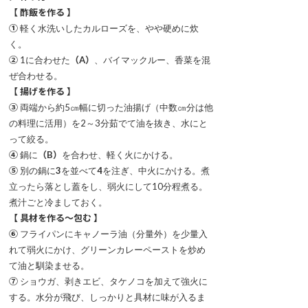
【 酢飯を作る 】
①
軽く水洗いしたカルローズを、やや硬めに炊
く。
②
1に合わせた
（A）
、バイマックルー、香菜を混
ぜ合わせる。
【 揚げを作る 】
③
両端から約5㎝幅に切った油揚げ（中数㎝分は他
の料理に活用）を2～3分茹でて油を抜き、水にと
って絞る。
④
鍋に
（B）
を合わせ、軽く火にかける。
⑤
別の鍋に
3
を並べて
4
を注ぎ、中火にかける。煮
立ったら落とし蓋をし、弱火にして10分程煮る。
煮汁ごと冷ましておく。
【 具材を作る～包む 】
⑥
フライパンにキャノーラ油（分量外）を少量入
れて弱火にかけ、グリーンカレーペーストを炒め
て油と馴染ませる。
⑦
ショウガ、剥きエビ、タケノコを加えて強火に
する。水分が飛び、しっかりと具材に味が入るま