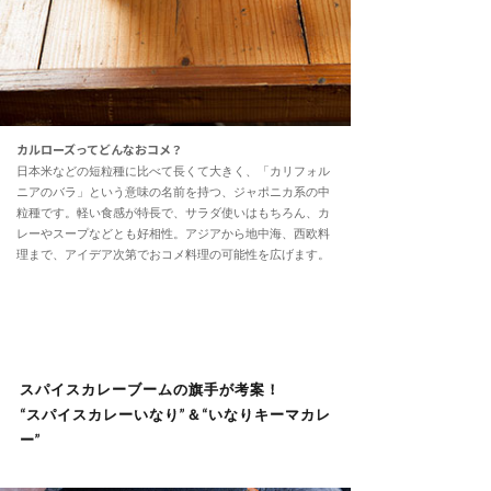
カルローズってどんなおコメ？
日本米などの短粒種に比べて長くて大きく、「カリフォル
ニアのバラ」という意味の名前を持つ、ジャポニカ系の中
粒種です。軽い食感が特長で、サラダ使いはもちろん、カ
レーやスープなどとも好相性。アジアから地中海、西欧料
理まで、アイデア次第でおコメ料理の可能性を広げます。
スパイスカレーブームの旗手が考案！
“スパイスカレーいなり”＆“いなりキーマカレ
ー”