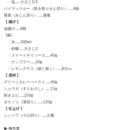
・塩……小さじ1/2
バイマックルー（筋を取りせん切り）……4枚
香菜（みじん切り）……適量
【 揚げ 】
油揚げ……8枚
（B）
・水……300ml
・砂糖……大さじ2
・スイートチリソース……40g
・ナンプラー……20g
・レモングラス（細く裂く）……約5㎝
【 具材 】
グリーンカレーペースト……40g
ショウガ（すりおろし）……15g
剥きエビ……250g
タケノコ（薄切り）……120g
【 仕上げ 】
シシトウ（小口切り）……少量
▶ 作り方