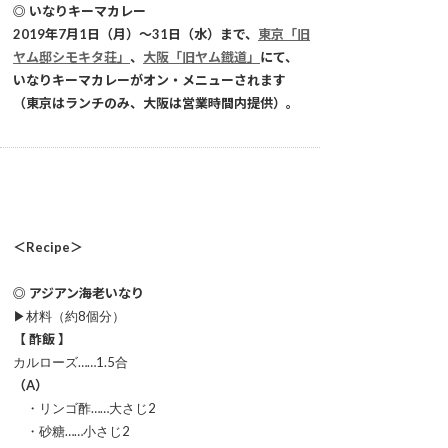
◎ いなりキーマカレー
2019年7月1日（月）～31日（水）まで、
東京「旧
ヤム邸シモキタ荘」
、
大阪「旧ヤム鐡道」
にて、
いなりキーマカレーがオン・メニューされます
（東京はランチのみ、大阪は営業時間内提供）。
＜Recipe＞
◎ アジアン海老いなり
▶材料（約8個分）
【 酢飯 】
カルローズ……1.5合
（A）
・リンゴ酢……大さじ2
・砂糖……小さじ2