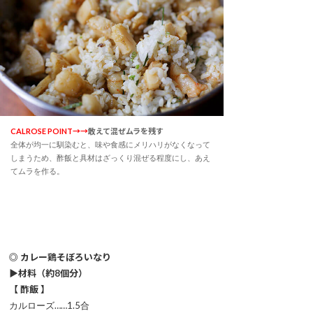
CALROSE POINT→→
敢えて混ぜムラを残す
全体が均一に馴染むと、味や食感にメリハリがなくなって
しまうため、酢飯と具材はざっくり混ぜる程度にし、あえ
てムラを作る。
◎ カレー鶏そぼろいなり
▶材料（約8個分）
【 酢飯 】
カルローズ……1.5合