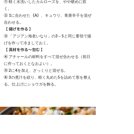
①
軽く水洗いしたカルローズを、やや硬めに炊
く。
②
1
に合わせた
（A）
、キュウリ、青唐辛子を混ぜ
合わせる。
【 揚げを作る 】
③
「アジアン海老いなり」の
3
～
5
と同じ要領で揚
げを作って冷ましておく。
【 具材を作る～包む 】
④
アチャールの材料をすべて混ぜ合わせる（前日
に作っておくとなおよい）。
⑤
2
に
4
を加え、ざっくりと混ぜる。
⑥
3
の煮汁を絞り、軽く丸めた
5
を詰めて形を整え
る。仕上げにショウガを飾る。