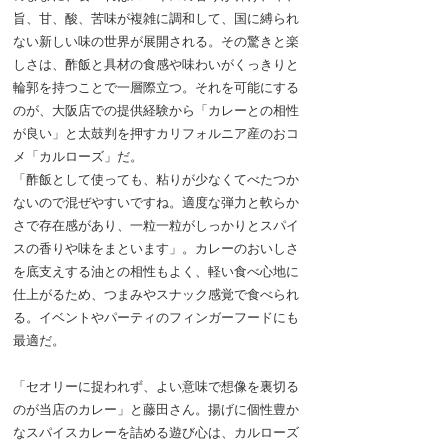
旨、甘、酸、苦味が複雑に調和して、国に縛られ
ない新しい味の世界が展開される。その驚きと楽
しさは、酢飯と具材の食感や味わいがくっきりと
輪郭を持つことで一層際立つ。それを可能にする
のが、大阪店での提供経験から「カレーとの相性
が良い」と太鼓判を押すカリフォルニア産のおコ
メ「カルローズ」だ。
「酢飯として使っても、粘りが少なくてべたつか
ないので混ぜやすいですね。適度な弾力と軟らか
さで存在感があり、一粒一粒がしっかりとスパイ
スの香りや味をまといます」。カレーのおいしさ
を底支えする油との相性もよく、軽い食べ心地に
仕上がるため、つまみやスナック感覚で食べられ
る。イベントやパーティのフィンガーフードにも
最適だ。
「セオリーに捉われず、よい意味で想像を裏切る
のが当店のカレー」と藤田さん。揚げに個性豊か
なスパイスカレーを詰める遊び心は、カルローズ