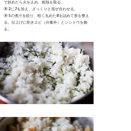
で炒めたら火を止め、粗熱を取る。
⑧
2
に
7
を加え、ざっくりと混ぜ合わせる。
⑨
5
の煮汁を絞り、軽く丸めた
8
を詰めて形を整え
る。仕上げに剥きエビ（分量外）とシシトウを飾
る。