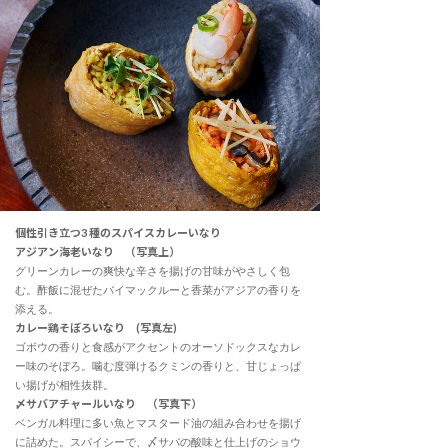
個性引き立つ3 種のスパイスカレーいなり
アジアン海老いなり （写真上）
グリーンカレーの爽快な辛さを揚げの甘味がやさしく包
む。酢飯に混ぜたバイマックルーと香菜がアジアの香りを
添える。
カレー鶏そぼろいなり (写真左)
ゴボウの香りと食感がアクセントのオーソドックスなカレ
ー味のそぼろ。噛む度弾けるクミンの香りと、甘じょっぱ
い揚げが相性抜群。
〆サバアチャールいなり （写真下）
ベンガル料理に多い魚とマスタード油の組み合わせを揚げ
に詰めた。スパイシーで、〆サバの酸味と仕上げのショウ