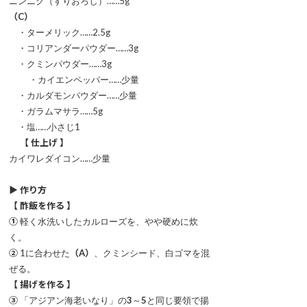
ニンニク（すりおろし）……5g
（C）
・ターメリック……2.5g
・コリアンダーパウダー……3g
・クミンパウダー……3g
・カイエンペッパー……少量
・カルダモンパウダー……少量
・ガラムマサラ……5g
・塩……小さじ1
【 仕上げ 】
カイワレダイコン……少量
▶ 作り方
【 酢飯を作る 】
①
軽く水洗いしたカルローズを、やや硬めに炊
く。
②
1に合わせた
（A）
、クミンシード、白ゴマを混
ぜる。
【 揚げを作る 】
③
「アジアン海老いなり」の
3
～
5
と同じ要領で揚