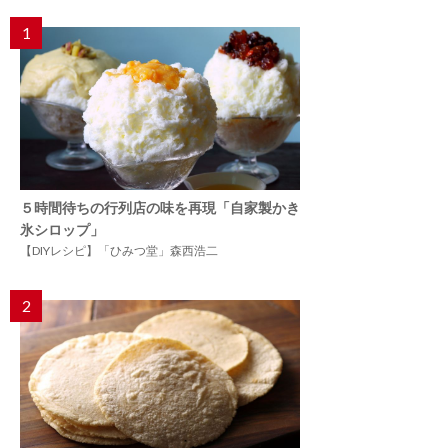
1
５時間待ちの行列店の味を再現「自家製かき
氷シロップ」
【DIYレシピ】「ひみつ堂」森西浩二
2