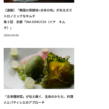
【連載】「韓国の発酵技×日本の旬」が光るガス
トロノミックなキムチ
第３回 京都「INA KIMUCHI（イナ キム
チ）」
2026.04.06
「古来種野菜」が伝え継ぐ、生命のかたち。料理
人とパティシエのアプローチ