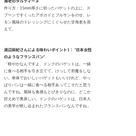
海老のタルティーヌ
作り方：15mm厚さに切ったバゲットの上に、ス
プーンですくったアボカドとブルサンをのせ、レ
モン風味のドレッシングにくぐらせた甘海老を添
えて。
渡辺麻紀さんによる味わいポイント1： “日本女性
のようなフランスパン”
「軽やかなんですよ、ドンクのバゲットは。一緒
に食べる相手を引き立てて、けっして邪魔をしな
い。単体でおいしいバゲットもいいけれど、やっ
ぱりパンは一緒に食べる相手あってこそだと思う
んですね。風味も食感もとびきりなのに、どこか
控えめで奥床しい。ドンクのバゲットは、日本人
の美学が映し込まれたフランスパンなんですね」