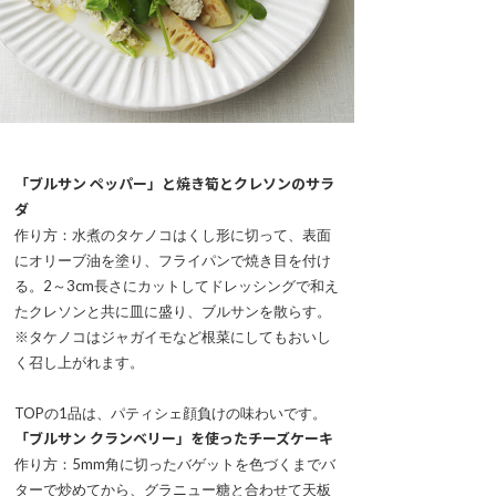
「ブルサン ペッパー」と焼き筍とクレソンのサラ
ダ
作り方：水煮のタケノコはくし形に切って、表面
にオリーブ油を塗り、フライパンで焼き目を付け
る。2～3cm長さにカットしてドレッシングで和え
たクレソンと共に皿に盛り、ブルサンを散らす。
※タケノコはジャガイモなど根菜にしてもおいし
く召し上がれます。
TOPの1品は、パティシェ顔負けの味わいです。
「ブルサン クランベリー」を使ったチーズケーキ
作り方：5mm角に切ったバゲットを色づくまでバ
ターで炒めてから、グラニュー糖と合わせて天板