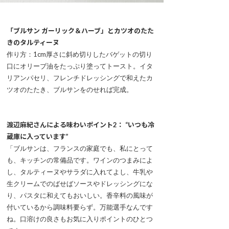
「ブルサン ガーリック＆ハーブ」とカツオのたた
きのタルティーヌ
作り方：1cm厚さに斜め切りしたバゲットの切り
口にオリーブ油をたっぷり塗ってトースト。イタ
リアンパセリ、フレンチドレッシングで和えたカ
ツオのたたき、ブルサンをのせれば完成。
渡辺麻紀さんによる味わいポイント2： “いつも冷
蔵庫に入っています”
「ブルサンは、フランスの家庭でも、私にとって
も、キッチンの常備品です。ワインのつまみによ
し、タルティーヌやサラダに入れてよし、牛乳や
生クリームでのばせばソースやドレッシングにな
り、パスタに和えてもおいしい。香辛料の風味が
付いているから調味料要らず。万能選手なんです
ね。口溶けの良さもお気に入りポイントのひとつ