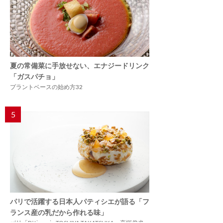
夏の常備菜に手放せない、エナジードリンク
「ガスパチョ」
プラントベースの始め方32
5
パリで活躍する日本人パティシエが語る「フ
ランス産の乳だから作れる味」
パリ「Pâtisserie TOSHIYA TAKATSUKA」高塚俊也