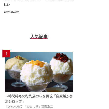
しい
2026.04.02
人気記事
1
５時間待ちの行列店の味を再現「自家製かき
氷シロップ」
【DIYレシピ】「ひみつ堂」森西浩二