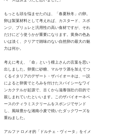
もっとも頭を悩ませたのは、「春夏秋冬」の卵。
卵は製菓材料として考えれば、カスタード、スポ
ンジ、ブリュレと汎用性の高い食材ですが、それ
だけにどう使うかが重要になります。黄身の色あ
いは淡く、クリアで雑味のない自然卵の最大の魅
力は何か。
考えに考え、「命」という檀上さんの言葉を思い
出しました。卵黄に砂糖、マルサラ酒を加えてつ
くるイタリアのデザート・ザバイオーネは、一説
によると卵黄でとろみを付けたスパイシーなワイ
ンカクテルが起源で、古くから滋養強壮の目的で
親しまれていたといいます。このザバイオーネベ
ースのティラミスクリームをスポンジでサンド
し、風味豊かな湘南小麦で焼いたダックワーズを
重ねました。
アルファ ロメオ的「ドルチェ・ヴィータ」をイメ