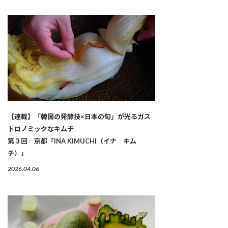
【連載】「韓国の発酵技×日本の旬」が光るガス
トロノミックなキムチ
第３回 京都「INA KIMUCHI（イナ キム
チ）」
2026.04.06