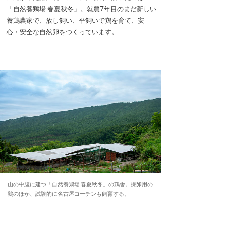
「自然養鶏場 春夏秋冬」。就農7年目のまだ新しい
養鶏農家で、放し飼い、平飼いで鶏を育て、安
心・安全な自然卵をつくっています。
山の中腹に建つ「自然養鶏場 春夏秋冬」の鶏舎。採卵用の
鶏のほか、試験的に名古屋コーチンも飼育する。