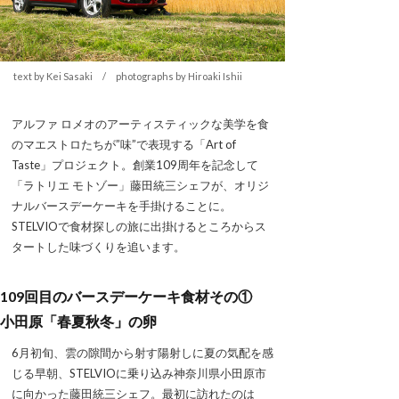
text by Kei Sasaki / photographs by Hiroaki Ishii
アルファ ロメオのアーティスティックな美学を食
のマエストロたちが”味”で表現する「Art of
Taste」プロジェクト。創業109周年を記念して
「ラトリエ モトゾー」藤田統三シェフが、オリジ
ナルバースデーケーキを手掛けることに。
STELVIOで食材探しの旅に出掛けるところからス
タートした味づくりを追います。
109回目のバースデーケーキ食材その①
小田原「春夏秋冬」の卵
6月初旬、雲の隙間から射す陽射しに夏の気配を感
じる早朝、STELVIOに乗り込み神奈川県小田原市
に向かった藤田統三シェフ。最初に訪れたのは