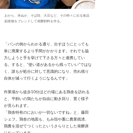
おから、米ぬか、そば殻、大豆など、その時々に出る食品
副産物をブレンドして発酵飼料を作る。
「パンの例からわかる通り、出すほうにとっても
単に廃棄するより手間がかかります。それでも協
力しようと手を挙げて下さる方々と連携してい
る。すると、”使い道があるから残っていい”ではな
く、誰もが処分に対して意識的になり、売れ残り
自体が減って行くようになるんです」
作業場から徒歩10分ほどの場にある鶏舎を訪れる
と、平飼いの鶏たちが自由に動き回り、寛ぐ様子
が見られます。
「鶏舎特有のにおいが一切ないですね」と、藤田
シェフ。鶏舎の地面も、もみ殻や藁に農業残渣、
鶏糞を混ぜてつくったというさらりとした発酵床
になっています。