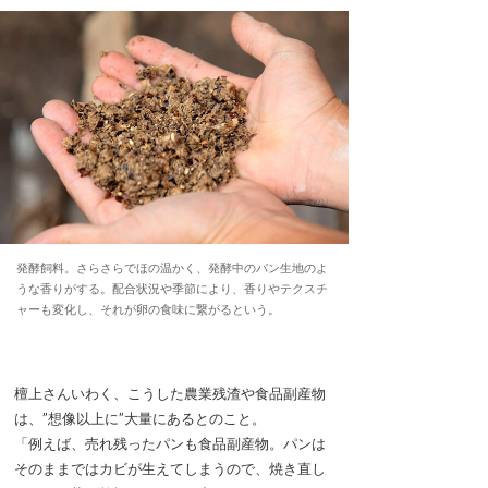
発酵飼料。さらさらでほの温かく、発酵中のパン生地のよ
うな香りがする。配合状況や季節により、香りやテクスチ
ャーも変化し、それが卵の食味に繋がるという。
檀上さんいわく、こうした農業残渣や食品副産物
は、”想像以上に”大量にあるとのこと。
「例えば、売れ残ったパンも食品副産物。パンは
そのままではカビが生えてしまうので、焼き直し