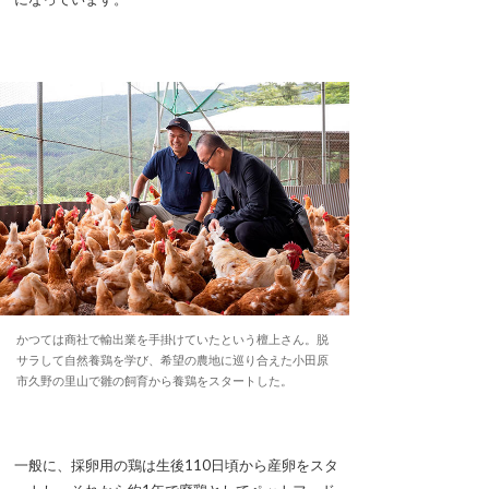
かつては商社で輸出業を手掛けていたという檀上さん。脱
サラして自然養鶏を学び、希望の農地に巡り合えた小田原
市久野の里山で雛の飼育から養鶏をスタートした。
一般に、採卵用の鶏は生後110日頃から産卵をスタ