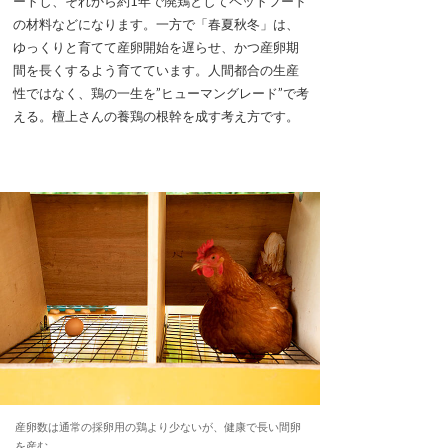
ートし、それから約1年で廃鶏としてペットフード
の材料などになります。一方で「春夏秋冬」は、
ゆっくりと育てて産卵開始を遅らせ、かつ産卵期
間を長くするよう育てています。人間都合の生産
性ではなく、鶏の一生を”ヒューマングレード”で考
える。檀上さんの養鶏の根幹を成す考え方です。
産卵数は通常の採卵用の鶏より少ないが、健康で長い間卵
を産む。