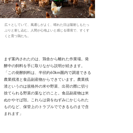
広々としていて、風通しがよく、晴れた日は陽射しもたっ
ぷりと射し込む。人間が心地よいと感じる環境で、すくす
くと育つ鶏たち。
まず案内されたのは、鶏舎から離れた作業場。発
酵中の飼料を手に取りながら説明が続きます。
「この発酵飼料は、半径約60km圏内で調達できる
農業残渣と食品副産物からできています。農業残
渣というのは規格外の米や野菜、出荷の際に切り
捨てられる野菜の葉などのこと。食品副産物は米
ぬかやそば殻。これらは袋をねずみにかじられた
ものなど、保管上のトラブルでできるものまで含
まれます」