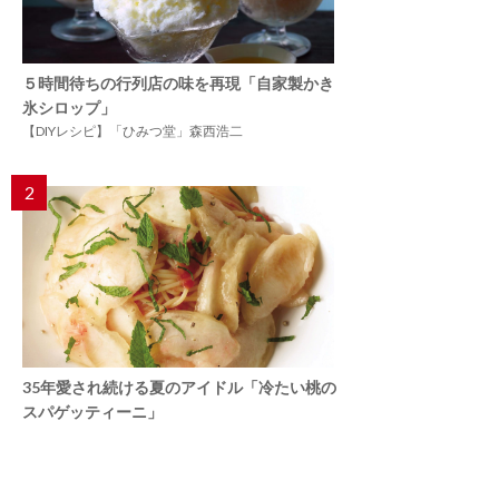
５時間待ちの行列店の味を再現「自家製かき
氷シロップ」
【DIYレシピ】「ひみつ堂」森西浩二
2
35年愛され続ける夏のアイドル「冷たい桃の
スパゲッティーニ」
プラントベースの始め方52
3