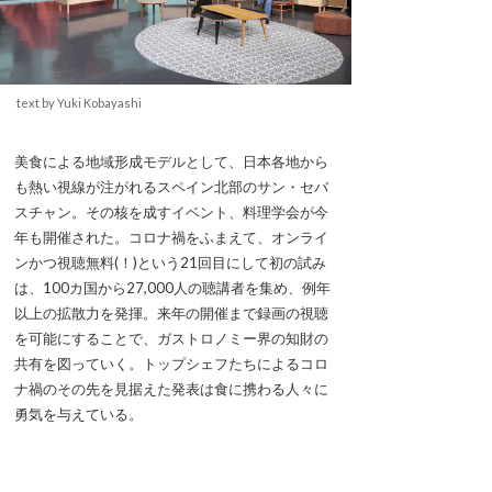
text by Yuki Kobayashi
美食による地域形成モデルとして、日本各地から
も熱い視線が注がれるスペイン北部のサン・セバ
スチャン。その核を成すイベント、料理学会が今
年も開催された。コロナ禍をふまえて、オンライ
ンかつ視聴無料(！)という21回目にして初の試み
は、100カ国から27,000人の聴講者を集め、例年
以上の拡散力を発揮。来年の開催まで録画の視聴
を可能にすることで、ガストロノミー界の知財の
共有を図っていく。トップシェフたちによるコロ
ナ禍のその先を見据えた発表は食に携わる人々に
勇気を与えている。