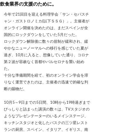
飲食業界の支援のために。
今年で21回目を迎える料理学会「サン・セバスチ
ャン・ガストロノミカ(以下ＳＳＧ）」。主催者が
オンライン開催を決めたのは、まだスペインが全
国的にロックダウンをしていた5月だった。
ロックダウン解除後に数々の規制が緩和され、緩
やかなニューノーマルへの移行を感じていた夏が
過ぎ、10月に入ると、想像していた通り、コロナ
第２波が容赦なく首都やバルセロナを襲い始め
た。
十分な準備期間を経て、初のオンライン学会を滞
りなく運営できたのは、主催者の迅速で的確な判
断の賜物だ。
10月5～9日までの5日間、10時から19時過ぎまで
びっしりと詰まった講演の数々は、TVスタジオの
ようなプレゼンテーターのいるメインステージ、
キッチンスタジオと化したバスクの三ツ星レスト
ランの厨房、スペイン、イタリア、イギリス、南