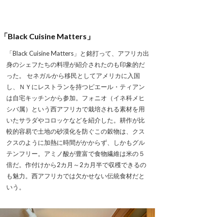
「Black Cuisine Matters」
「Black Cuisine Matters」と銘打って、アフリカ出
身のシェフたちの料理が紹介されたのも印象的だ
った。 セネガルから移民としてアメリカに入国
し、ＮＹにレストランを持つピエール・ティアン
は自宅キッチンから参加。フォニオ（イネ科メヒ
シバ属）という西アフリカで栽培される素材を用
いたサラダやコロッケなどを紹介した。耕作が比
較的容易で土地の砂漠化を防ぐこの穀物は、クス
クスのように加熱に時間がかからず、しかもグル
テンフリー。アミノ酸が豊富で食物繊維は米の５
倍だ。作付けから2カ月～2カ月半で収穫できるの
も魅力。西アフリカでは欠かせない伝統食材だと
いう。