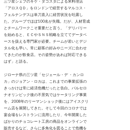
三ツ星シェフのキケ・ダコスタによる米料理店
「アロスＱＤ」をロンドンで経営するマルコス・
フェルナンデスは単刀直入に経営状況を吐露し
た。グループでほぼ100名が失職。だが、人材育成
とチームワークこそ重要だと言う。「デリバリー
を始めると、ＥＣやＳＮＳ戦略を立ててデータベ
ースを扱える専門家が必要。チームが若いとデジ
タル化も早い。常に顧客の好みやニーズに合わせ
てきたのが飲食店。その姿勢があれば対応できる
はず」と語る。
ジローナ県の三ツ星「セジェール・デ ・カンロ
カ」のジョアン・ロカは、これまでの事業拡張の
きっかけは常に経済危機だったと告白。バルセロ
ナオリンピック後の不景気ではケータリング事業
を、2008年のリーマンショック後にはアイスクリ
ーム店を展開してきた。そして今回のコロナでは
宴会場をレストランに流用したり、今年開業した
ばかりのチョコレート工房の商品をオンラインで
販売するなど、さらに多角化を図ることで危機を