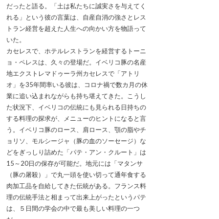
だったと語る。「土は私たちに誠実さを与えてく
れる」という彼の言葉は、自産自消の強さとレス
トラン経営を超えた人生への向かい方を物語って
いた。
カセレスで、ホテルレストランを経営するトーニ
ョ・ペレスは、久々の登場だ。イベリコ豚の名産
地エクストレマドゥーラ州カセレスで「アトリ
オ」を35年間率いる彼は、コロナ禍で数カ月の休
業に追い込まれながらも持ち堪えてきた。こうし
た状況下、イベリコの伝統にも見られる日持ちの
する料理の探求が、メニューのヒントになると言
う。イベリコ豚のロース、肩ロース、顎の脂やチ
ョリソ、モルシージャ（豚の血のソーセージ）な
どをぎっしり詰めた「パテ・アン・クルート」は
15～20日の保存が可能だ。地元には「マタンサ
（豚の屠殺）」で丸一頭を使い切って通年食する
肉加工品を自給してきた伝統がある。フランス料
理の伝統手法と相まって出来上がったというパテ
は、５日間の学会の中で最も美しい料理の一つ