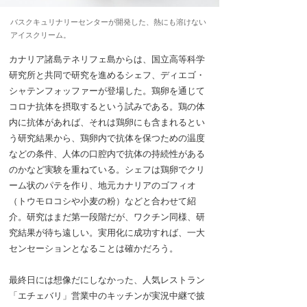
バスクキュリナリーセンターが開発した、熱にも溶けない
アイスクリーム。
カナリア諸島テネリフェ島からは、国立高等科学
研究所と共同で研究を進めるシェフ、ディエゴ・
シャテンフォッファーが登場した。鶏卵を通じて
コロナ抗体を摂取するという試みである。鶏の体
内に抗体があれば、それは鶏卵にも含まれるとい
う研究結果から、鶏卵内で抗体を保つための温度
などの条件、人体の口腔内で抗体の持続性がある
のかなど実験を重ねている。シェフは鶏卵でクリ
ーム状のパテを作り、地元カナリアのゴフィオ
（トウモロコシや小麦の粉）などと合わせて紹
介。研究はまだ第一段階だが、ワクチン同様、研
究結果が待ち遠しい。実用化に成功すれば、一大
センセーションとなることは確かだろう。
最終日には想像だにしなかった、人気レストラン
「エチェバリ」営業中のキッチンが実況中継で披