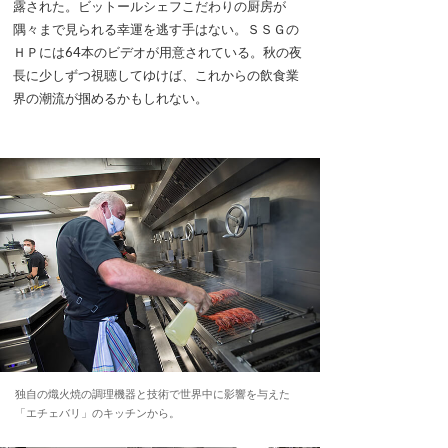
露された。ビットールシェフこだわりの厨房が
隅々まで見られる幸運を逃す手はない。ＳＳＧの
ＨＰには64本のビデオが用意されている。秋の夜
長に少しずつ視聴してゆけば、これからの飲食業
界の潮流が掴めるかもしれない。
独自の熾火焼の調理機器と技術で世界中に影響を与えた
「エチェバリ」のキッチンから。