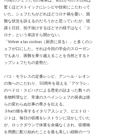
70名のシェフたちの発表は、初日からの３日間は
驚くほどストイックにレシピや技術にこだわって
いた。シェフたちがどれほどコロナ禍を憂い、困
難な状況を訴えるのだろうかと思っていたが、聴
講１日目、拍子抜けするほどその様子はなく「コ
ロナ」という単語すら聞かない。
「Volver a las cocinas（厨房に戻る）」と多くのシ
ェフが口にした。それは今回の学会のスローガン
でもあり、困難を乗り越えることを当然とするト
ップシェフたちの姿勢だ。
パコ・モラレスの定番レシピ、アンヘル・レオン
の海へのこだわり、50周年を迎える「アケラレ」
のペドロ・スビハナによる歴史の詰まった数々の
名物料理など、常連のスペインシェフの発表は彼
らの変わらぬ仕事の尊さを伝える。
３haの畑を有するイタリア人シェフ、ピエトロ・
ジトは、毎日の収穫をレストランに活かしていた
が、ロックダウンで休業を余儀なくされ、収穫物
を周囲に配り始めたことを最も美しい経験の一つ