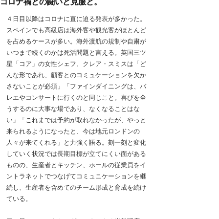
コロナ禍との闘いと克服と。
４日目以降はコロナに直に迫る発表が多かった。
スペインでも高級店は海外客や観光客がほとんど
を占めるケースが多い。海外渡航の規制や自粛が
いつまで続くのかは死活問題と言える。英国三ツ
星「コア」の女性シェフ、クレア・スミスは「ど
んな形であれ、顧客とのコミュケーションを欠か
さないことが必須」「ファインダイニングは、バ
レエやコンサートに行くのと同じこと。喜びを全
うするのに大事な場であり、なくなることはな
い」「これまでは予約が取れなかったが、やっと
来られるようになったと、今は地元ロンドンの
人々が来てくれる」と力強く語る。刻一刻と変化
していく状況では長期目標が立てにくい面がある
ものの、生産者とキッチン、ホールの従業員をイ
ントラネットでつなげてコミュニケーションを継
続し、生産者を含めてのチーム形成と育成を続け
ている。