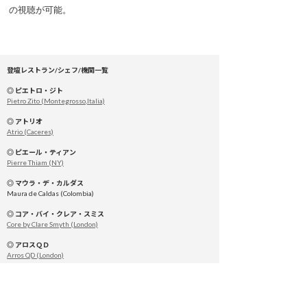
の視聴が可能。
登壇レストラン/シェフ/機関一覧
◎ ピエトロ・ジト
Pietro Zito (Montegrosso,Italia)
◎ アトリオ
Atrio (Caceres)
◎ ピエール・ティアン
Pierre Thiam (NY)
◎ マウラ・デ・カルダス
Maura de Caldas (Colombia)
◎ コア・バイ・クレア・スミス
Core by Clare Smyth (London)
◎ アロスＱＤ
Arros QD (London)
◎ セジェール・デ・カンロカ
Celler de Can Roca (Girona)
◎ エル・ブジ ファンデーション