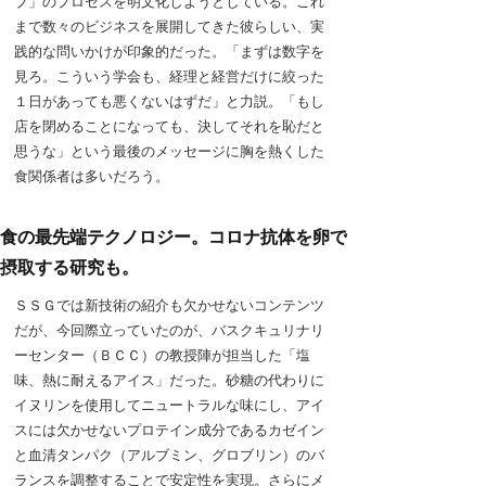
ブ」のプロセスを明文化しようとしている。これ
まで数々のビジネスを展開してきた彼らしい、実
践的な問いかけが印象的だった。「まずは数字を
見ろ。こういう学会も、経理と経営だけに絞った
１日があっても悪くないはずだ」と力説。「もし
店を閉めることになっても、決してそれを恥だと
思うな」という最後のメッセージに胸を熱くした
食関係者は多いだろう。
食の最先端テクノロジー。コロナ抗体を卵で
摂取する研究も。
ＳＳＧでは新技術の紹介も欠かせないコンテンツ
だが、今回際立っていたのが、バスクキュリナリ
ーセンター（ＢＣＣ）の教授陣が担当した「塩
味、熱に耐えるアイス」だった。砂糖の代わりに
イヌリンを使用してニュートラルな味にし、アイ
スには欠かせないプロテイン成分であるカゼイン
と血清タンパク（アルブミン、グロブリン）のバ
ランスを調整することで安定性を実現。さらにメ