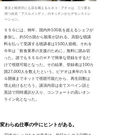
東京と軽井沢にも店を構えるエネコ・アチャは、三ツ星を
持つ自店「アスルメンディ」のキッチンからデモンストレ
ーション。
ＳＳＧには、例年、国内外100名を超えるシェフが
参加し、約50カ国から観客が訪れる。高額な聴講
料を払って受講する聴講者は1500人規模。それを
今年は「飲食業界の支援のために」無料に踏み切
った。誰でもＳＳＧのＨＰで簡単な登録をするだ
けで視聴可能となった。その結果、登録者は100カ
国27,000人を数えたという。ビデオは来年のＳＳ
Ｇ開催までネットで視聴可能だから、再生回数は
増え続けるだろう。講演内容は全てスペイン語と
英語で同時通訳が入り、コンフォートの高いオン
ライン化となった。
変わらぬ仕事の中にヒントがある。