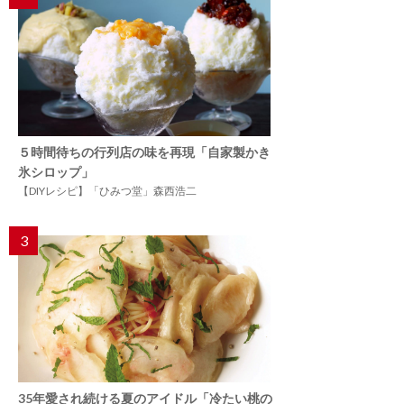
５時間待ちの行列店の味を再現「自家製かき
氷シロップ」
【DIYレシピ】「ひみつ堂」森西浩二
3
35年愛され続ける夏のアイドル「冷たい桃の