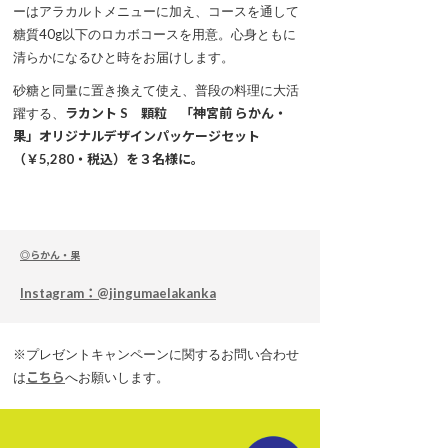
ーはアラカルトメニューに加え、コースを通して
糖質40g以下のロカボコースを用意。心身ともに
清らかになるひと時をお届けします。
砂糖と同量に置き換えて使え、普段の料理に大活
躍する、
ラカント S 顆粒 「神宮前 らかん・
果」オリジナルデザインパッケージセット
（￥5,280・税込）を３名様に。
◎らかん・果
Instagram：@jingumaelakanka
※プレゼントキャンペーンに関するお問い合わせ
は
こちら
へお願いします。