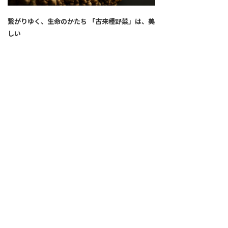
繋がりゆく、生命のかたち 「古来種野菜」は、美
しい
2026.04.02
SNS
ALL
FEATURE
新着記事
注目の動き
MOVEMENT
ワールドガストロノミー
PEOPLE
食のプロたち
未来のレストランへ
食の世界のスペシャリスト
COVID-19
料理人・パン職人・菓子職人