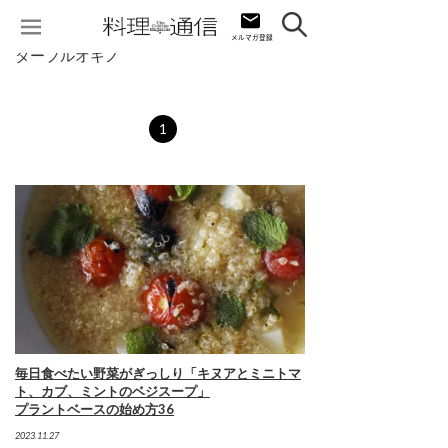
ターブルオギノ
1
毎日食べたい野菜がぎっしり「キヌアとミニトマ
ト、カブ、ミントのベジスープ」
プラントベースの始め方36
2023.11.27