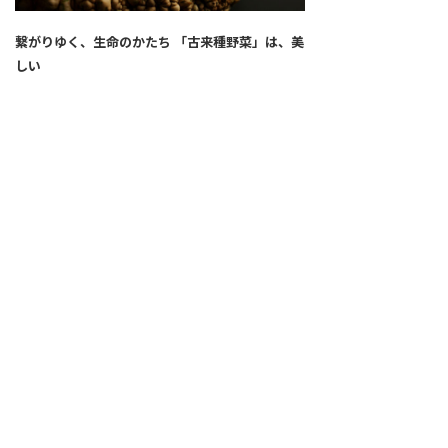
繋がりゆく、生命のかたち 「古来種野菜」は、美
しい
2026.04.02
SNS
ALL
FEATURE
新着記事
注目の動き
MOVEMENT
ワールドガストロノミー
PEOPLE
食のプロたち
未来のレストランへ
寄稿者連載
COVID-19
クリエイター・インタビュー