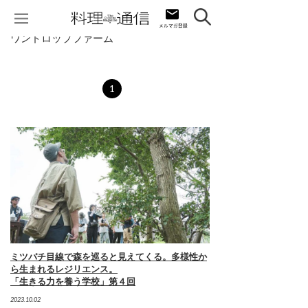
ワンドロップファーム
1
ミツバチ目線で森を巡ると見えてくる。多様性か
ら生まれるレジリエンス。
「生きる力を養う学校」第４回
2023.10.02