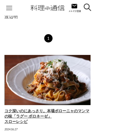
渡辺明
1
コク深いのにあっさり。本場ボローニャのマンマ
の味「ラグー ボロネーゼ」
スローレシピ
2024.06.27