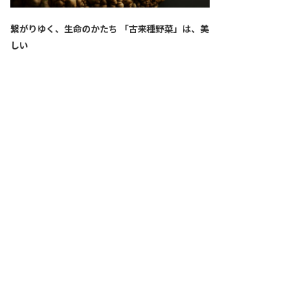
繋がりゆく、生命のかたち 「古来種野菜」は、美
しい
2026.04.02
SNS
ALL
FEATURE
新着記事
注目の動き
MOVEMENT
ワールドガストロノミー
PEOPLE
食のプロたち
未来のレストランへ
食の世界のスペシャリスト
COVID-19
料理人・パン職人・菓子職人