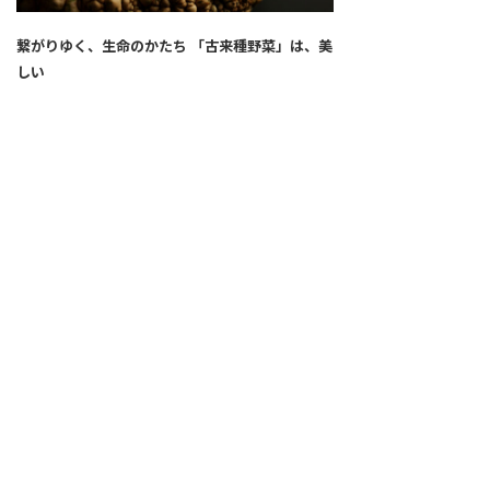
繋がりゆく、生命のかたち 「古来種野菜」は、美
しい
2026.04.02
SNS
ALL
FEATURE
新着記事
注目の動き
MOVEMENT
ワールドガストロノミー
PEOPLE
食のプロたち
未来のレストランへ
食の世界のスペシャリスト
COVID-19
料理人・パン職人・菓子職人