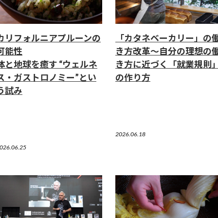
カリフォルニアプルーンの
「カタネベーカリー」の
可能性
き方改革～自分の理想の
体と地球を癒す “ウェルネ
き方に近づく「就業規則
ス・ガストロノミー”とい
の作り方
う試み
2026.06.18
026.06.25