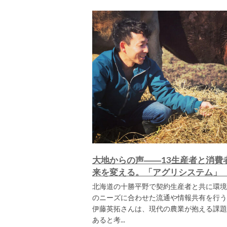
大地からの声――13生産者と消費
来を変える。「アグリシステム」
北海道の十勝平野で契約生産者と共に環境
のニーズに合わせた流通や情報共有を行う
伊藤英拓さんは、現代の農業が抱える課題
あると考...