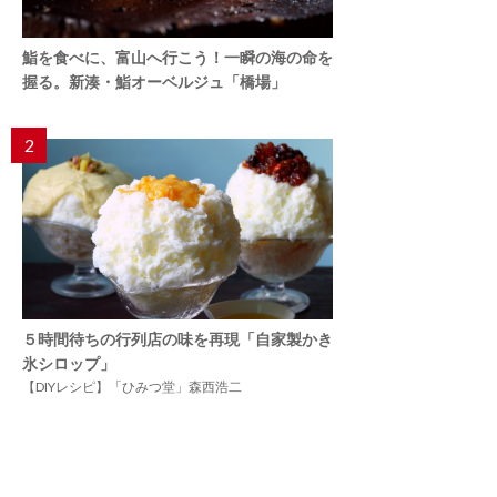
鮨を食べに、富山へ行こう！一瞬の海の命を
握る。新湊・鮨オーベルジュ「橋場」
2
５時間待ちの行列店の味を再現「自家製かき
氷シロップ」
【DIYレシピ】「ひみつ堂」森西浩二
3