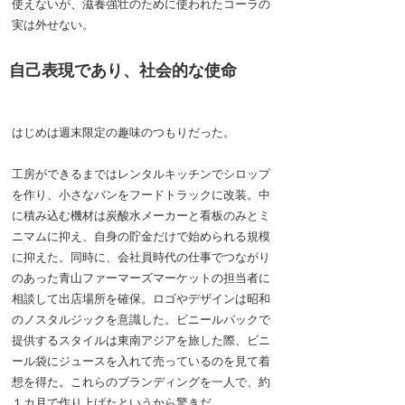
使えないが、滋養強壮のために使われたコーラの
実は外せない。
自己表現であり、社会的な使命
はじめは週末限定の趣味のつもりだった。
工房ができるまではレンタルキッチンでシロップ
を作り、小さなバンをフードトラックに改装。中
に積み込む機材は炭酸水メーカーと看板のみとミ
ニマムに抑え、自身の貯金だけで始められる規模
に抑えた。同時に、会社員時代の仕事でつながり
のあった青山ファーマーズマーケットの担当者に
相談して出店場所を確保。ロゴやデザインは昭和
のノスタルジックを意識した。ビニールパックで
提供するスタイルは東南アジアを旅した際、ビニ
ール袋にジュースを入れて売っているのを見て着
想を得た。これらのブランディングを一人で、約
１カ月で作り上げたというから驚きだ。