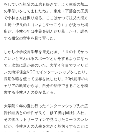
をしていた祖父の工房も好きで、よく生薬の加工
の手伝いをしてましたね」。東京・下落合の工房
で小林さんは振り返る。ここはかつて祖父の漢方
工房「伊良葯工（いよしやっこう）」があった場
所だ。小林少年は生薬を刻んだり蒸したり、調合
する祖父の背中を見て育った。
しかし小学校高学年を迎えた頃、「世の中でかっ
こいいと言われるスポーツとかをするようになっ
て」次第に足が遠のいた。大学４年目でフィリピ
ンの海洋保全NGOでインターンシップをしたり、
長期休暇を使って世界を旅したり。20代前半のキ
ャリアの軌道からは、自分の熱中できることを模
索する小林さんの姿が見える。
大学院２年の夏に行ったインターンシップ先の広
告代理店との相性が良く、修了後は同社に入社。
その後ネットサーフィンで見つけたコーラのレシ
ピが、小林さんの人生を大きく舵切りすることに