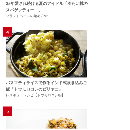
35年愛され続ける夏のアイドル「冷たい桃の
スパゲッティーニ」
プラントベースの始め方52
4
バスマティライスで作るインド式炊き込みご
飯「トウモロコシのビリヤニ」
レスキューレシピ【トウモロコシ編】
5