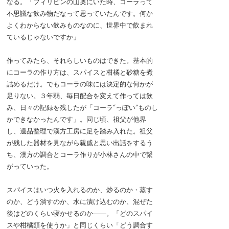
なる。「フィリピンの山奥にいた時、コーラって
不思議な飲み物だなって思っていたんです。何か
よくわからない飲みものなのに、世界中で飲まれ
ているじゃないですか」
作ってみたら、それらしいものはできた。基本的
にコーラの作り方は、スパイスと柑橘と砂糖を煮
詰めるだけ。でもコーラの味には決定的な何かが
足りない。３年弱、毎日配合を変えて作っては飲
み、日々の記録を残したが「コーラ“っぽい”ものし
かできなかったんです」。同じ頃、祖父が他界
し、遺品整理で漢方工房に足を踏み入れた。祖父
が残した器材を見ながら親戚と思い出話をするう
ち、漢方の調合とコーラ作りが小林さんの中で繋
がっていった。
スパイスはいつ火を入れるのか、炒るのか・蒸す
のか、どう潰すのか、水に漬け込むのか、混ぜた
後はどのくらい寝かせるのか――。「どのスパイ
スや柑橘類を使うか」と同じくらい「どう調合す