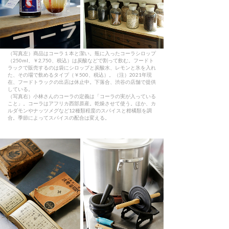
（写真左）商品はコーラ１本と潔い。瓶に入ったコーラシロップ
（250ml、￥2,750、税込）は炭酸などで割って飲む。フードト
ラックで販売するのは袋にシロップと炭酸水、レモンと氷を入れ
た、その場で飲めるタイプ（￥500、税込）。（注）2021年現
在、フードトラックの出店は休止中。下落合、渋谷の店舗で提供
している。
（写真右）小林さんのコーラの定義は「コーラの実が入っている
こと」。コーラはアフリカ西部原産。乾燥させて使う。ほか、カ
ルダモンやナッツメグなど12種類程度のスパイスと柑橘類を調
合。季節によってスパイスの配合は変える。