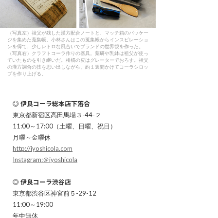
（写真左）祖父が残した漢方配合ノートと、マッチ箱のパッケー
ジを集めた蒐集帳。小林さんはこの蒐集帳からインスピレーショ
ンを得て、少しレトロな風合いでブランドの世界観を作った。
（写真右）クラフトコーラ作りの器具。薬研や乳鉢は祖父が使っ
ていたものを引き継いだ。柑橘の皮はグレーターでおろす。祖父
の漢方調合の技を思い出しながら、約１週間かけてコーラシロッ
プを作り上げる。
◎ 伊良コーラ総本店下落合
東京都新宿区高田馬場３-44-２
11:00～17:00（土曜、日曜、祝日）
月曜～金曜休
http://iyoshicola.com
Instagram:＠iyoshicola
◎ 伊良コーラ渋谷店
東京都渋谷区神宮前５-29-12
11:00～19:00
年中無休