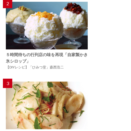
2
５時間待ちの行列店の味を再現「自家製かき
氷シロップ」
【DIYレシピ】「ひみつ堂」森西浩二
3