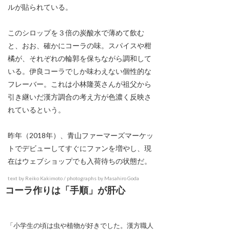
ルが貼られている。
このシロップを３倍の炭酸水で薄めて飲む
と、おお、確かにコーラの味。スパイスや柑
橘が、それぞれの輪郭を保ちながら調和して
いる。伊良コーラでしか味わえない個性的な
フレーバー。これは小林隆英さんが祖父から
引き継いだ漢方調合の考え方が色濃く反映さ
れているという。
昨年（2018年）、青山ファーマーズマーケッ
トでデビューしてすぐにファンを増やし、現
在はウェブショップでも入荷待ちの状態だ。
text by Reiko Kakimoto / photographs by Masahiro Goda
コーラ作りは「手順」が肝心
「小学生の頃は虫や植物が好きでした。漢方職人