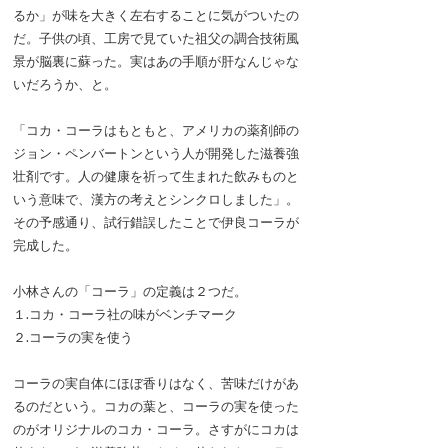
るか」が味を大きく左右することに気がついたの
だ。子供の頃、工房で見ていた祖父の調合技術風
景が脳裏に蘇った。実はあの手順が肝なんじゃな
いだろうか、と。
「コカ・コーラはもともと、アメリカの薬剤師の
ジョン・ペンバートンという人が開発した滋養強
壮剤です。人の健康を祈って生まれた飲みものと
いう意味で、漢方の考えとシンクロしました」。
その予感通り、試行錯誤したことで伊良コーラが
完成した。
小林さんの「コーラ」の定義は２つだ。
１.コカ・コーラ社の味がベンチマーク
２.コーラの実を使う
コーラの実自体にほぼ香りはなく、苦味だけがあ
るのだという。コカの葉と、コーラの実を使った
のがオリジナルのコカ・コーラ。さすがにコカは