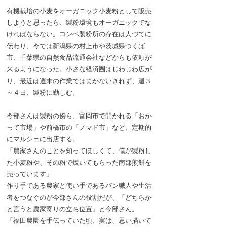
有機栽培の小麦をオーガニック小麦粉として販売
しようと思ったら、製粉環境もオーガニックでな
ければならない。コンベ製粉所の存在は人づてに
伝わり、今では新潟県の村上市や茨城県つくば
市、千葉県の自然食品流通会社などからも依頼が
来るようになった。小さな経済圏はじわじわ広が
り、最近は週末の作業ではまかないきれず、週３
～４日、製粉に勤しむ。
今部さんは製粉の傍ら、富岡市で開かれる「おか
って市場」や前橋市の「ノマド市」など、定期的
にマルシェに出店する。
「農家さんのことを知ってほしくて、僕が製粉し
た小麦粉や、その粉で焼いてもらった南部煎餅を
売っています」
作り手である農家と使い手であるパン職人や生活
者をつなぐのが今部さんの役割だが、「どちらか
と言うと農家寄りの立ち位置」と今部さん。
「福田農園を手伝っていた頃、実は、思い描いて