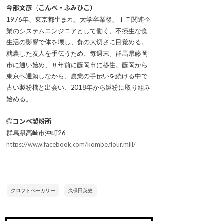
今部文彦（こんべ・ふみひこ）
1976年、東京都生まれ。大学卒業後、ＩＴ関連企
業のシステムエンジニアとして働く。不摂生な食
生活の影響で体を壊し、食の大切さに目覚める。
就農した友人を手伝うため、毎週末、群馬県藤岡
市に通い始め、８年前に藤岡市に移住。藤岡から
東京へ通勤しながら、農業の手伝いを続ける中で
古い製粉機と出会い、2018年から製粉に取り組み
始める。
◎コンベ製粉所
群馬県高崎市沖町26
https://www.facebook.com/kombe.flour.mill/
クロフトベーカリー
久保田英史