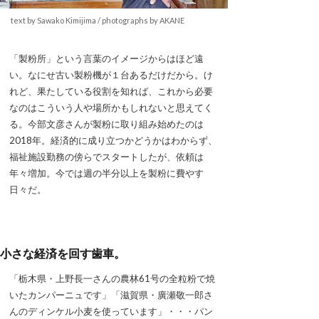
text by Sawako Kimijima / photographs by AKANE
「製粉所」という言葉のイメージからはほど遠
い。なにせ古い製粉機が１台あるだけだから。け
れど、果たしている役割を知れば、これから必要
なのはこういう人や場所かもしれないと思えてく
る。今部文彦さんが製粉に取り組み始めたのは
2018年。経済的に成り立つかどうかはわからず、
福祉施設勤務の傍らでスタートしたが、依頼は
年々増加。今では週の半分以上を製粉に費やす
日々だ。
小さな経済を回す歯車。
「栃木県・上野長一さんの農林61号の全粒粉で焼
いたカンパーニュです」「滋賀県・廣瀬敬一郎さ
んのディンケル小麦を使っています」・・・パン