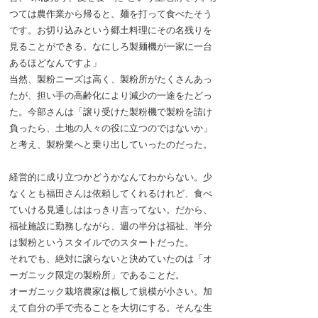
つては農作業から帰ると、麺を打って食べたそう
です。お切り込みという郷土料理にその名残りを
見ることができる。なにしろ製麺機が一家に一台
あるほどなんですよ」
当然、製粉ニーズは高く、製粉所がたくさんあっ
たが、担い手の高齢化により減少の一途をたどっ
た。今部さんは「譲り受けた製粉機で製粉を請け
負ったら、土地の人々の役に立つのではないか」
と考え、製粉業へと乗り出していったのだった。
経営的に成り立つかどうかなんてわからない。少
なくとも福田さんは依頼してくれるけれど、食べ
ていける見通しははっきり言ってない。だから、
福祉施設に勤務しながら、週の半分は福祉、半分
は製粉というスタイルでのスタートだった。
それでも、絶対に譲らないと決めていたのは「オ
ーガニック限定の製粉所」であることだ。
オーガニック栽培農家は概して規模が小さい。加
えて自分の手で売ることを大切にする。そんな生