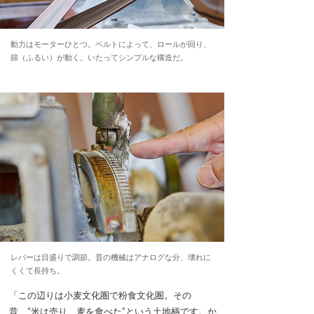
動力はモーターひとつ。ベルトによって、ロールが回り、
篩（ふるい）が動く。いたってシンプルな構造だ。
レバーは目盛りで調節。昔の機械はアナログな分、壊れに
くくて長持ち。
「この辺りは小麦文化圏で粉食文化圏。その
昔、“米は売り、麦を食べた”という土地柄です。か