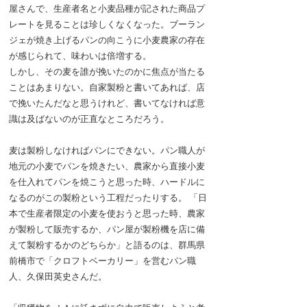
屋さんで、生産者名と小麦品種が記された商品プ
レートを見ることは珍しくなくなった。ブーラン
ジェが焼き上げるパンの向こうに小麦農家の存在
が感じられて、味わいは倍増する。
しかし、その麦を誰が挽いたのかに焦点が当たる
ことはあまりない。自家製粉と書いてあれば、店
で挽いたんだなと思うけれど、書いてなければ意
識は及ばないのが正直なところだろう。
麦は製粉しなければパンにできない。パン職人が
地元の小麦でパンを焼きたい、農家から直接小麦
を仕入れてパンを焼こうと思った時、ハードルに
なるのがこの製粉という工程だったりする。 「日
本で生産者限定の小麦を使おうと思った時、農家
が製粉して販売するか、パン屋が製粉機を店に備
えて製粉するかのどちらか」と語るのは、群馬県
前橋市で「クロフトベーカリー」を営むパン職
人、久保田英史さんだ。