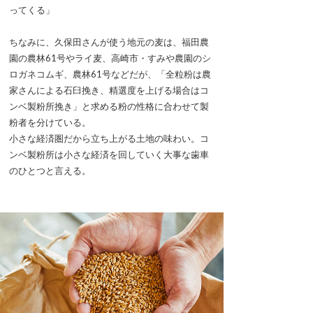
ってくる」
ちなみに、久保田さんが使う地元の麦は、福田農
園の農林61号やライ麦、高崎市・すみや農園のシ
ロガネコムギ、農林61号などだが、「全粒粉は農
家さんによる石臼挽き、精選度を上げる場合はコ
ンベ製粉所挽き」と求める粉の性格に合わせて製
粉者を分けている。
小さな経済圏だから立ち上がる土地の味わい。コ
ンベ製粉所は小さな経済を回していく大事な歯車
のひとつと言える。