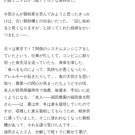
の超ミニマムかつ超アナログな製粉所だ。
今部さんが製粉業を営んでみようと思ったきっか
けは、古い製粉機との出会いだった。「話し始め
ると長くなりますが」と語ってくれた経緯をかい
つまむと――。
元々は東京でＩＴ関係のシステムエンジニアをし
ていたという。仕事が忙しくて、コンビニに頼り
切った食生活を送っていたら、身体を壊した。
「食べるものによって、気持ちが悪くなったり、
アレルギーが起きたりして」。食の大切さを思い
知り、農業への関心が高まったちょうどその頃、
友人が群馬県藤岡市で就農。毎週末、手伝いに赴
くようになる。「友人――福田農園の福田俊太郎
さん――は、夏は米、冬は麦を栽培していたので
すが、収穫した麦を製粉してもらうため、精米所
に通っていました。そこに使われなくなった製粉
機があって、それを譲り受けたんです」。
福田さんと２人、分解して軽トラに載せて運び、