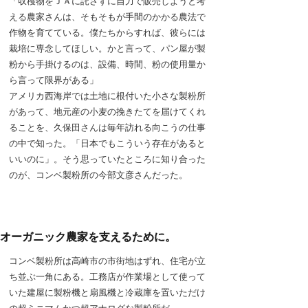
「収穫物をＪＡに託さずに自力で販売しようと考
える農家さんは、そもそもが手間のかかる農法で
作物を育てている。僕たちからすれば、彼らには
栽培に専念してほしい。かと言って、パン屋が製
粉から手掛けるのは、設備、時間、粉の使用量か
ら言って限界がある」
アメリカ西海岸では土地に根付いた小さな製粉所
があって、地元産の小麦の挽きたてを届けてくれ
ることを、久保田さんは毎年訪れる向こうの仕事
の中で知った。「日本でもこういう存在があると
いいのに」。そう思っていたところに知り合った
のが、コンベ製粉所の今部文彦さんだった。
オーガニック農家を支えるために。
コンベ製粉所は高崎市の市街地はずれ、住宅が立
ち並ぶ一角にある。工務店が作業場として使って
いた建屋に製粉機と扇風機と冷蔵庫を置いただけ