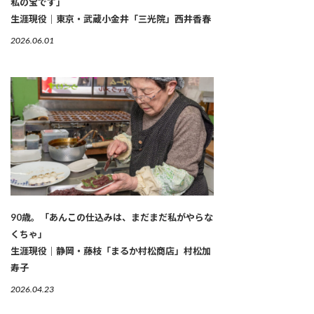
私の宝です」
生涯現役｜東京・武蔵小金井「三光院」西井香春
2026.06.01
90歳。「あんこの仕込みは、まだまだ私がやらな
くちゃ」
生涯現役｜静岡・藤枝「まるか村松商店」村松加
寿子
2026.04.23