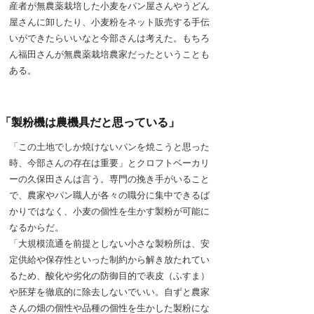
産者が無農薬栽培した小麦をパン屋さんやうどん
屋さんに卸したり、小麦粉をネット販売する手伝
いができたらいいなと今部さんは考えた。もちろ
ん福田さんが無農薬栽培農家だったということも
ある。
「製粉機は農機具だと思っている」
「この土地でしか焼けないパンを焼こうと思った
時、今部さんの存在は重要」とクロフトベーカリ
ーの久保田さんは言う。専門の挽き手がいること
で、農家やパン職人が各々の職分に集中できるば
かりではなく、小麦の個性を生かす製粉が可能に
なるからだ。
「大規模流通を前提としない小さな製粉所は、安
定供給や保存性といった制約から解き放たれてい
るため、酸化や劣化の防御目的で表皮（ふすま）
や胚芽を徹底的に除去しないでいい。自ずと農家
さんの畑の個性や品種の個性を生かした製粉にな