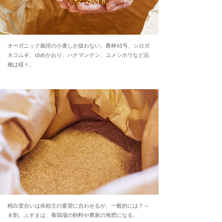
オーガニック栽培の小麦しか扱わない。農林61号、シロガ
ネコムギ、ゆめかおり、ハナマンテン、ユメシホウなど品
種は様々。
精白度合いは依頼主の要望に合わせるが、一般的には７～
８割。ふすまは、養鶏場の飼料や農家の堆肥になる。