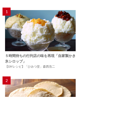
1
５時間待ちの行列店の味を再現「自家製かき
氷シロップ」
【DIYレシピ】「ひみつ堂」森西浩二
2